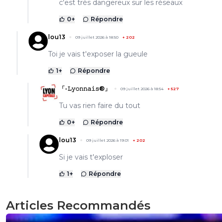
c'est très dangereux sur les réseaux
0
+
Répondre
lou13
09 juillet 2026 à 18:50
+
202
Toi je vais t'exposer la gueule
1
+
Répondre
「-𝙻𝚢𝚘𝚗𝚗𝚊𝚒𝚜®」
09 juillet 2026 à 18:54
+
527
Tu vas rien faire du tout
0
+
Répondre
lou13
09 juillet 2026 à 19:01
+
202
Si je vais t'exploser
1
+
Répondre
Articles Recommandés