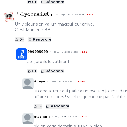
0
+
Répondre
「-𝙻𝚢𝚘𝚗𝚗𝚊𝚒𝚜®」
09 juillet 2026 à 15:48
+
527
Un violeur s'en va, un magouilleur arrive...
C'est Marseille BB
0
+
Répondre
999999999
09 juillet 2026 à 15:55
+
224
Jte jure ils les attirent
0
+
Répondre
dijaya
09 juillet 2026 à 17:02
+
2165
un enqueteur qui parle a un pseudo journal d u
affaire en cours ! vs etes qd meme pas futfut h
1
+
Répondre
maznum
09 juillet 2026 à 17:33
+
185
ok. on verra demain si tu veux bien...