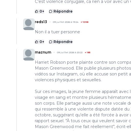
C'est violence conjugale, ca rien à voir avec un 
0
+
Répondre
reds13
09 juillet 2026 à 19:24
+
1098
Non il a tuer personne
0
+
Répondre
maznum
09 juillet 2026 à 20:22
+
185
Harriet Robson porte plainte contre son com
Mason Greenwood. Elle publie plusieurs photos
vidéos sur Instagram, où elle accuse son petit 
violences physiques et sexuelles.
Sur ces images, la jeune femme apparaît avec 
visage en sang et montre plusieurs hématome
son corps. Elle partage aussi une note vocale d
qui ressemble à une violente dispute datée du
octobre, suggérant qu'elle a été forcée à avoir
rapport sexuel. "À tous ceux qui veulent savoir 
Mason Greenwood me fait réellement", écrit-el