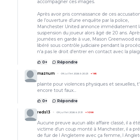
accompagner ces images.
Après avoir pris connaissance de ces accusatio
de l’ouverture d’une enquête par la police,
Manchester United annonce immédiatement l
suspension du joueur alors âgé de 20 ans. Après
journées en garde à vue, Mason Greenwood es
libéré sous contrôle judiciaire pendant la procéd
n'a pas le droit d'entrer en contact avec la plai
0
+
Répondre
maznum
09 juillet 2026 à 20:23
+
185
plainte pour violences physiques et sexuelles, t
encore tout faux...
0
+
Répondre
reds13
09 juillet 2026 à 21:31
+
1098
Aucune preuve aucun alibi affaire classé, il a ét
victime d'un coup monté à Manchester, il a pré
de fuir de l Angleterre avec ça femme, l Anglet