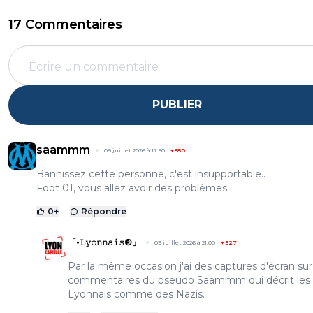
17 Commentaires
PUBLIER
saammm
09 juillet 2026 à 17:50
+
550
Bannissez cette personne, c'est insupportable..
Foot 01, vous allez avoir des problèmes
0
+
Répondre
「-𝙻𝚢𝚘𝚗𝚗𝚊𝚒𝚜®」
09 juillet 2026 à 21:00
+
527
Par la même occasion j'ai des captures d'écran sur
commentaires du pseudo Saammm qui décrit les
Lyonnais comme des Nazis.