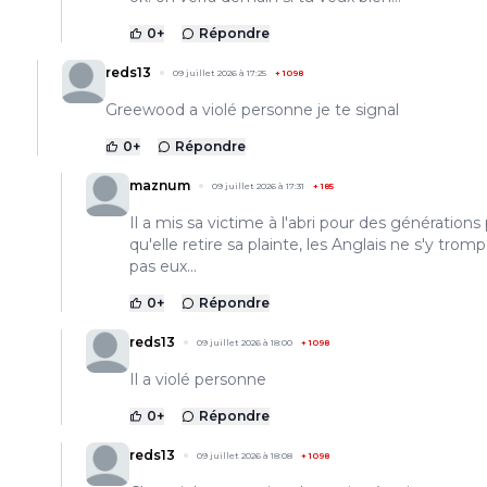
0
+
Répondre
reds13
09 juillet 2026 à 17:25
+
1098
Greewood a violé personne je te signal
0
+
Répondre
maznum
09 juillet 2026 à 17:31
+
185
Il a mis sa victime à l'abri pour des générations
qu'elle retire sa plainte, les Anglais ne s'y trom
pas eux...
0
+
Répondre
reds13
09 juillet 2026 à 18:00
+
1098
Il a violé personne
0
+
Répondre
reds13
09 juillet 2026 à 18:08
+
1098