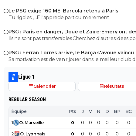
😂😂😂
Le PSG exige 160 ME, Barcola retenu à Paris
Tu rigoles ,L.E l'apprecie particulmierement
PSG : Paris en danger, Doué et Zaïre-Emery ont de
offres
Ils ne sont pas transferables.Cherchez d'autres idees p
articles pourris
PSG : Ferran Torres arrive, le Barça s'avoue vaincu
Sa motivation est de venir jouer dans le meilleur club 
monde depuis 2 ans et progresser aux côtés de L.E en
de mecs prodigieux !
Ligue 1
Calendrier
Résultats
REGULAR SEASON
Équipe
Pts
J
V
N
D
BP
BC
1
O
.
Marseille
0
0
0
0
0
0
0
2
O
.
Lyonnais
0
0
0
0
0
0
0