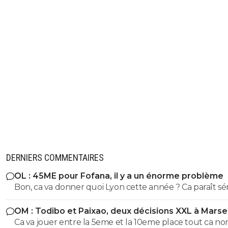
DERNIERS COMMENTAIRES
OL : 45ME pour Fofana, il y a un énorme problème
Bon, ca va donner quoi Lyon cette année ? Ca paraît sé
et rigoureux en tout cas...autre chose que nos amis du 1
OM : Todibo et Paixao, deux décisions XXL à Marsei
Ca va jouer entre la 5eme et la 10eme place tout ca no