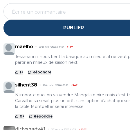
PUBLIER
maelho
20 janvier 2026 à 14:01
+
137
Tessmann il nous tient la baraque au milieu et il ne veut 
partir en milieux de saison next.
1
+
Répondre
silhent38
20 janvier 2026 à 13:23
+
347
N'importe quoi on va vendre Mangala o pire mais c'est t
Carvalho sa serait plus un prêt sans option d'achat qui ser
la table Montpellier serai intéressé
0
+
Répondre
dirtyshady41
20 janvier 2026 à 10:51
+
1902