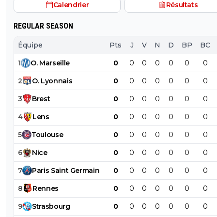
Calendrier
Résultats
REGULAR SEASON
Équipe
Pts
J
V
N
D
BP
BC
1
O
.
Marseille
0
0
0
0
0
0
0
2
O
.
Lyonnais
0
0
0
0
0
0
0
3
Brest
0
0
0
0
0
0
0
4
Lens
0
0
0
0
0
0
0
5
Toulouse
0
0
0
0
0
0
0
6
Nice
0
0
0
0
0
0
0
7
Paris
Saint
Germain
0
0
0
0
0
0
0
8
Rennes
0
0
0
0
0
0
0
9
Strasbourg
0
0
0
0
0
0
0