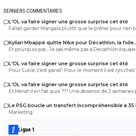
DERNIERS COMMENTAIRES
L'OL va faire signer une grosse surprise cet été
Fallait garder Mangala plutôt que le prêter pour rien
d'idiots
Kylian Mbappé quitte Nike pour Décathlon, la folle
rumeur
Et pourquoi pas... Je sais même pas si Decathlon équipe
clubs professionnels ou amateurs pour les maillots de 
L'OL va faire signer une grosse surprise cet été
Pour Sulce, c'est pareil ! Pour le moment il est tjrs chez
Et si vraiment il s'en passe parce qu'il est en partance et
L'OL va faire signer une grosse surprise cet été
veut pas prendre le risque de le blesser pour gagner 
Et Merah il en fait quoi ??? Une absence de 3 semaines
mais que de l'autre côté tu en perds 50 potentiellement
une entorse... ça va Il est pas en sucre non plus le petit A un
es éliminé.....
Le PSG boucle un transfert incompréhensible à 35
moment donné va falloir lui donner du temps de jeu 
Marketing
harceler il aurait été utile demain !
Ligue 1