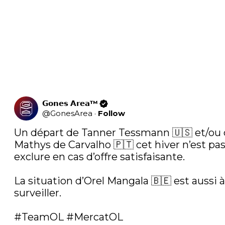
𝗚𝗼𝗻𝗲𝘀 𝗔𝗿𝗲𝗮™
@
GonesArea
·
Follow
Un départ de Tanner Tessmann 🇺🇸 et/ou 
Mathys de Carvalho 🇵🇹 cet hiver n’est pas 
exclure en cas d’offre satisfaisante.

La situation d’Orel Mangala 🇧🇪 est aussi à 
surveiller.

#TeamOL
#MercatOL