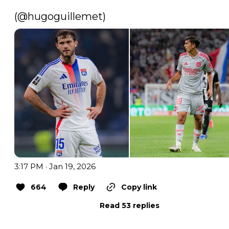
(
@hugoguillemet
) 
3:17 PM · Jan 19, 2026
664
Reply
Copy link
Read 53 replies