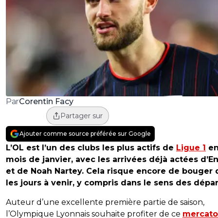
Corentin Facy
Par
Partager sur
Ajouter comme source préférée sur Google
L’OL est l’un des clubs les plus actifs de
Ligue 1
en
mois de janvier, avec les arrivées déjà actées d’E
et de Noah Nartey. Cela risque encore de bouger 
les jours à venir, y compris dans le sens des dépar
Auteur d’une excellente première partie de saison,
l’Olympique Lyonnais souhaite profiter de ce
mercato