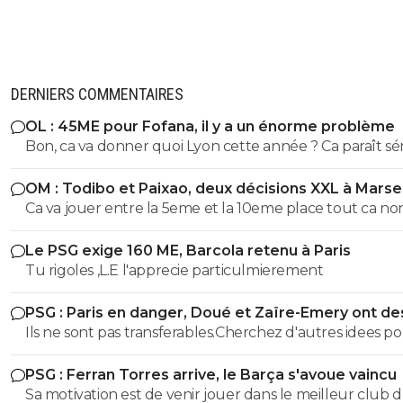
DERNIERS COMMENTAIRES
OL : 45ME pour Fofana, il y a un énorme problème
Bon, ca va donner quoi Lyon cette année ? Ca paraît sé
et rigoureux en tout cas...autre chose que nos amis du 1
OM : Todibo et Paixao, deux décisions XXL à Marsei
Ca va jouer entre la 5eme et la 10eme place tout ca no
😂😂😂
Le PSG exige 160 ME, Barcola retenu à Paris
Tu rigoles ,L.E l'apprecie particulmierement
PSG : Paris en danger, Doué et Zaïre-Emery ont de
offres
Ils ne sont pas transferables.Cherchez d'autres idees p
articles pourris
PSG : Ferran Torres arrive, le Barça s'avoue vaincu
Sa motivation est de venir jouer dans le meilleur club 