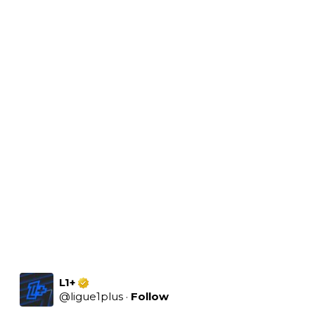
L1+
@
ligue1plus
·
Follow