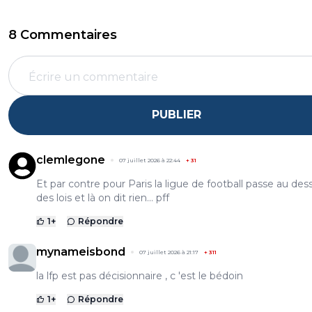
8 Commentaires
PUBLIER
clemlegone
07 juillet 2026 à 22:44
+
31
Et par contre pour Paris la ligue de football passe au des
des lois et là on dit rien... pff
1
+
Répondre
mynameisbond
07 juillet 2026 à 21:17
+
311
la lfp est pas décisionnaire , c 'est le bédoin
1
+
Répondre