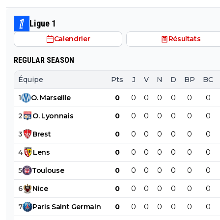
monde depuis 2 ans et progresser aux côtés de L.E en
de mecs prodigieux !
Ligue 1
Calendrier
Résultats
REGULAR SEASON
Équipe
Pts
J
V
N
D
BP
BC
1
O
.
Marseille
0
0
0
0
0
0
0
2
O
.
Lyonnais
0
0
0
0
0
0
0
3
Brest
0
0
0
0
0
0
0
4
Lens
0
0
0
0
0
0
0
5
Toulouse
0
0
0
0
0
0
0
6
Nice
0
0
0
0
0
0
0
7
Paris
Saint
Germain
0
0
0
0
0
0
0