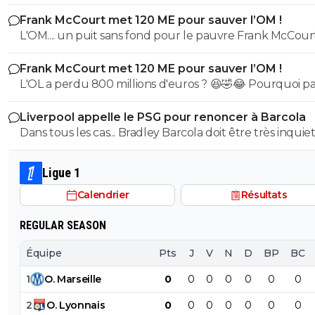
etait top mais depuis quelques match etait en dessus. 
Frank McCourt met 120 ME pour sauver l’OM !
et bon vent a lui pour le reste de sa carrière ...
L'OM.... un puit sans fond pour le pauvre Frank McCourt
Frank McCourt met 120 ME pour sauver l’OM !
L'OL a perdu 800 millions d'euros ? 😆🤣😂 Pourquoi pas un
milliard tant que tu y es ! ^^
Liverpool appelle le PSG pour renoncer à Barcola
Dans tous les cas... Bradley Barcola doit être très inquiet. C
qui est vraiment compréhensible lorsque l'on sait co
le PSG a traiter Kylian Mbappé lorsqu'il avait voulu quit
Ligue 1
PSG.
Calendrier
Résultats
REGULAR SEASON
Équipe
Pts
J
V
N
D
BP
BC
1
O
.
Marseille
0
0
0
0
0
0
0
2
O
.
Lyonnais
0
0
0
0
0
0
0