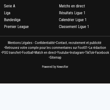
Serie A
Matchs en direct
Liga
Résultats Ligue 1
Bundesliga
Calendrier Ligue 1
Premier League
Classement Ligue 1
•
Mentions Légales - Confidentialité
Contact, recrutement et publicité
•
•
Retrouvez votre compte pour les commentaires sur Foot01
La rédaction
•
•
•
•
•
•
•
PSG transfert
Football
Match en direct
Youtube
Instagram
TikTok
Facebook
•
Sitemap
Powered by Newsifier