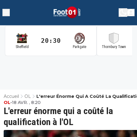
20:30
2
Sheffield
Parkgate
Thornbury Town
Accueil
OL
L'erreur Énorme Qui A Coûté La Qualificat
OL
•
18 AVR. , 8:20
L'OL
L'erreur énorme qui a coûté la
qualification à l'OL