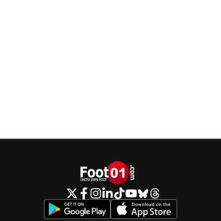
0
+
Répondre
le-footeux-lucide
18 avril 2025 à 9:30
+
484
Totalement en accord avec toi!! Sauf pour le "c'est
dommage"! C'est totalement mérité pour Manche
sur le match retour!! Lyon a joué 30 minutes sur 12
0
+
Répondre
reds13
18 avril 2025 à 8:33
+
1097
c'est une belle journée
0
+
Répondre
dijaya
18 avril 2025 à 8:33
+
2157
CLIMATISATION! ce matin ce le general. a tres froid. brrrr
0
+
Répondre
bub
18 avril 2025 à 9:14
+
822