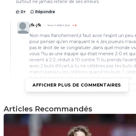
surtout ne jamais retenir de ses erreurs.
0
+
Répondre
jfk-jfk
18 avril 2025 à 22:41
+
0
Non mais franchement,il faut avoir l'esprit un peu 
pour penser qu'en marquant le 4 ,les joueurs n'ava
pas le droit de se congratuler ,dans quel monde vi
vous ?tu as une équipe qui était menée 2-0 et qui
revient à 2-2, réduit à 10 contre 11 tu prends l'ava
avec 2 buts d'écart,si tu ne célèbres pas tes buts 
match pareil,tu les célèbres quand tes buts ? céléb
3 c'est normal puis le 4 ème c'est aussi normal,le
problème c'est la capacité à se remobiliser pour re
AFFICHER PLUS DE COMMENTAIRES
et finir le match ,si on n'a pas le droit de célébrer 
buts quand on est en infériorité numérique,faut c
de sport
Articles Recommandés
0
+
Répondre
hardstylerz
21 avril 2025 à 20:50
+
0
Si t'es incapable de te remobiliser tu evites de s