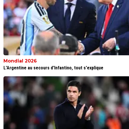
0
+
Répondre
renaud
18 avril 2025 à 12:15
+
0
C'est l'aller qui coute cher sans Nuahma et Fofana !!!!!
0
+
Répondre
parisansgermain
18 avril 2025 à 10:38
+
6
Mondial 2026
Désolé les gars ,vraiment il ne vous manquait pas grand
L'Argentine au secours d'Infantino, tout s'explique
pour passer.Un manque de concentration,un peu de
relachement apres avoir marquer le 4 ême c'est rageant
vous souhaite de passer devant Marseille et de vous quali
pour l'an prochain en LDC
0
+
Répondre
christophe-janet
18 avril 2025 à 10:42
+
0
Merci à toi mais helas je crains que cette éliminati
cruelle tue mentalement les espoirs de qualif en 