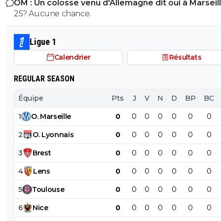
OM : Un colosse venu d'Allemagne dit oui à Marseil
Godts tout le monde m'explique "gneuh gneuh c'est
25? Aucune chance.
normal on veut pas surpayer" alors qu'on joue les gratt
10M pres. Mais un mec remplacant au Barca dans la derniere
année de son contrat et qui a flop a city, mettre 50M 
Ligue 1
eux ils otn eu Adeymi pour 29M on va vouloir me faire 
Calendrier
Résultats
la pillule que c'est bien ? et allez vous faire foutre C'est
Kroupi Jr qu'il fallait putain !
REGULAR SEASON
Équipe
Pts
J
V
N
D
BP
BC
1
O
.
Marseille
0
0
0
0
0
0
0
2
O
.
Lyonnais
0
0
0
0
0
0
0
3
Brest
0
0
0
0
0
0
0
4
Lens
0
0
0
0
0
0
0
5
Toulouse
0
0
0
0
0
0
0
6
Nice
0
0
0
0
0
0
0