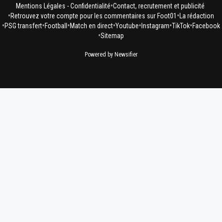
•
Mentions Légales - Confidentialité
Contact, recrutement et publicité
•
•
Retrouvez votre compte pour les commentaires sur Foot01
La rédaction
•
•
•
•
•
•
•
PSG transfert
Football
Match en direct
Youtube
Instagram
TikTok
Facebook
•
Sitemap
Powered by Newsifier