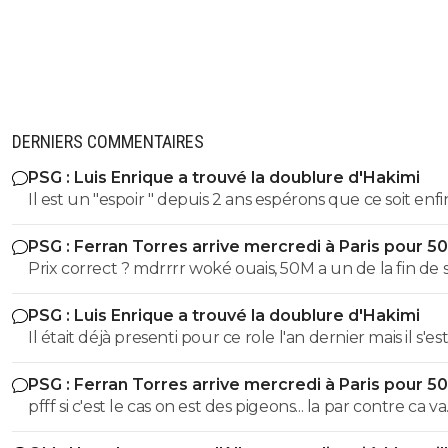
DERNIERS COMMENTAIRES
PSG : Luis Enrique a trouvé la doublure d'Hakimi
Il est un "espoir " depuis 2 ans espérons que ce soit enfin son
tour . S'il ne se blesse plus c'est un futur BON àà ce poste
PSG : Ferran Torres arrive mercredi à Paris pour 5
Prix correct ? mdrrrr woké ouais, 50M a un de la fin de 
contrat, la blague, venez pas pleurer quand je reclame
PSG : Luis Enrique a trouvé la doublure d'Hakimi
sur Godts
Il était déjà presenti pour ce role l'an dernier mais il s'es
l'épaule en juin 2025 avec l'EDF et ça a pourri sa 1ere p
PSG : Ferran Torres arrive mercredi à Paris pour 5
de saison. Espérons que ça colle cette fois ci
pfff si c'est le cas on est des pigeons... la par contre ca va
choquer personne ? On galere a mettre 10M de plus sur