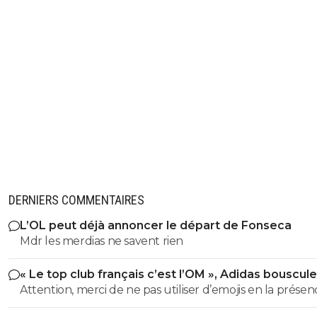
DERNIERS COMMENTAIRES
L’OL peut déjà annoncer le départ de Fonseca
Mdr les merdias ne savent rien
« Le top club français c’est l’OM », Adidas bouscule
PSG
Attention, merci de ne pas utiliser d’emojis en la prése
Raymond Q qui a un traumatisme de l enfance lié à ces