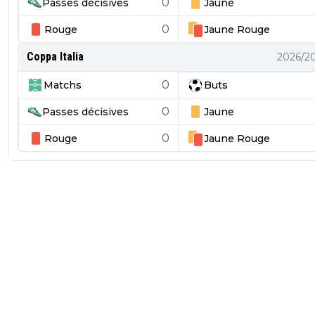
0
Passes décisives
Jaune
0
Rouge
Jaune
Rouge
Coppa Italia
2026/2
0
Matchs
Buts
0
Passes décisives
Jaune
0
Rouge
Jaune
Rouge