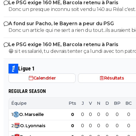
Le PSG exige 160 ME, Barcola retenu à Paris
derniers; pour le soutenir, vous pouvez adhérer à son
Donc un presque inconnu soit vendu 140 au Réal c'est
association se prétendant faire partie d’une « élite » litté
normal et un double détenteur de la LDC soit à un pri
se refusant catégoriquement l utilisation d emojis bien 
A fond sur Pacho, le Bayern a peur du PSG
faiblard normal ?? Messieurs les anglais allez vous faire ...
populaire à son goût et surtout incompréhensible pou
Donc un article qui ne sert a rien du tout...ils auraient b
gros globes oculaires de sardine. Cordialement.
voulu mais finalement non...je peux en écrire 200 des ar
Le PSG exige 160 ME, Barcola retenu à Paris
comme ca !
😁 si t es salarié, tu devrais tenter ça lundi avec ton pat
pour voir ce qu’il va te répondre
Ligue 1
Calendrier
Résultats
REGULAR SEASON
Équipe
Pts
J
V
N
D
BP
BC
1
O
.
Marseille
0
0
0
0
0
0
0
2
O
.
Lyonnais
0
0
0
0
0
0
0