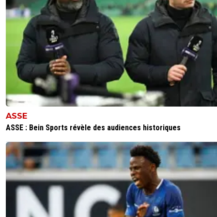
mopi69
12 mai 2026 à 14:42
+
1300
pas le même prix non plus
1
+
Répondre
leogets
12 mai 2026 à 9:53
+
1585
lui je prend direct
1
+
Répondre
ASSE
ASSE : Bein Sports révèle des audiences historiques