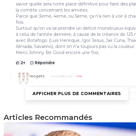
savoir quelle sera notre place définitive pour faire des pla
la comète concernant les arrivées.
Parce que 3eme, 4eme, ou 5eme, ça n'a rien à voir à ch
fois.
Surtout qu'on va se prendre un deficit monstrueux équiv
à celui de l'année dernière, à cause de la créance de 125 m
avec Botafogo (Luis Henrique, Igor Jesus, Jair Cuna, Thi
Almada, Savarino), dont on n'a toujours pas vu la couleur.
Merci Johnny Be Good encore une fois.
2
+
Répondre
leogets
12 mai 2026 à 11:02
+
1585
en etant 4 eme on peut meme eviter les barrages
etre qualifier directement bon pour ca il faut que
AFFICHER PLUS DE COMMENTAIRES
soit champion que aston villa gagne la ligue europ
finnise 4 eme et que le sporting finnisse 2 eme et
biensur que lyon finnise 4 eme
Articles Recommandés
0
+
Répondre
flaco75-reviens-l-o
12 mai 2026 à 15:05
+
787