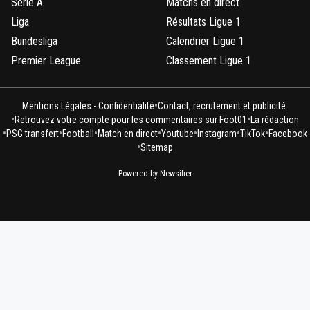
Serie A
Matchs en direct
Liga
Résultats Ligue 1
Bundesliga
Calendrier Ligue 1
Premier League
Classement Ligue 1
•
Mentions Légales - Confidentialité
Contact, recrutement et publicité
•
•
Retrouvez votre compte pour les commentaires sur Foot01
La rédaction
•
•
•
•
•
•
•
PSG transfert
Football
Match en direct
Youtube
Instagram
TikTok
Facebook
•
Sitemap
Powered by Newsifier