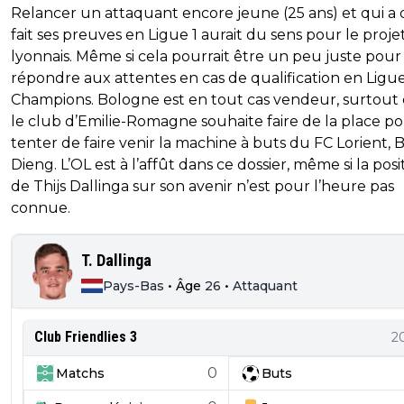
Relancer un attaquant encore jeune (25 ans) et qui a 
fait ses preuves en Ligue 1 aurait du sens pour le proje
lyonnais. Même si cela pourrait être un peu juste pour
répondre aux attentes en cas de qualification en Ligu
Champions. Bologne est en tout cas vendeur, surtout
le club d’Emilie-Romagne souhaite faire de la place p
tenter de faire venir la machine à buts du FC Lorient,
Dieng. L’OL est à l’affût dans ce dossier, même si la posi
de Thijs Dallinga sur son avenir n’est pour l’heure pas
connue.
T. Dallinga
Pays-Bas
•
Âge
26
•
Attaquant
Club Friendlies 3
2
0
Matchs
Buts