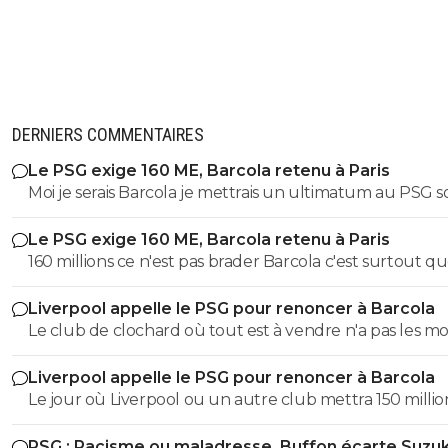
DERNIERS COMMENTAIRES
Le PSG exige 160 ME, Barcola retenu à Paris
Moi je serais Barcola je mettrais un ultimatum au PSG so
vous me laissez partir soit je vais à la fin de mon contrat.
Le PSG exige 160 ME, Barcola retenu à Paris
160 millions ce n'est pas brader Barcola c'est surtout q
Liverpool ou un autre club ne payera jamais cette so
Liverpool appelle le PSG pour renoncer à Barcola
pour un joueur qui n'est plus titulaire au PSG et à qui il
Le club de clochard où tout est à vendre n'a pas les m
une année de contrat. C'est de la folie pure.
d'avoir un état derrière lui avec des fonds illimités. Si to
Liverpool appelle le PSG pour renoncer à Barcola
de banlieue n'avait pas le Qatar comme propriétaire, il s
Le jour où Liverpool ou un autre club mettra 150 millio
déjà depuis longtemps en Ligue 2.
Barcola un semi remplaçant auquel il ne reste plus qu
PSG : Racisme ou maladresse, Buffon écarte Suzuk
année de contrat au PSG n'est pas né. Tu rêves comme