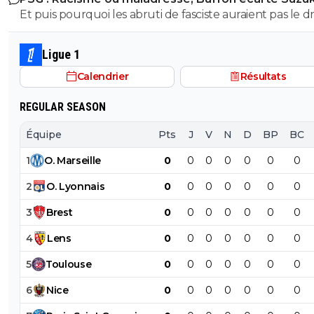
Et puis pourquoi les abruti de fasciste auraient pas le dr
PSG. Au 01/01/2027 Barcola sera libre d'aller où il veut 
s'exprimer? Toi t'es un gros débile qui sait pas faire la
zéro.
différence entre nazisme et fascisme, t'a bien le droit d
Ligue 1
t'exprimer lol Tous les abrutis et idiots ont le droit de
Calendrier
Résultats
s'exprimer lol
REGULAR SEASON
Équipe
Pts
J
V
N
D
BP
BC
1
O
.
Marseille
0
0
0
0
0
0
0
2
O
.
Lyonnais
0
0
0
0
0
0
0
3
Brest
0
0
0
0
0
0
0
4
Lens
0
0
0
0
0
0
0
5
Toulouse
0
0
0
0
0
0
0
6
Nice
0
0
0
0
0
0
0