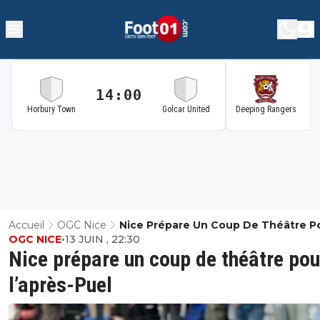
14:00
1
Horbury Town
Golcar United
Deeping Rangers
Accueil
OGC Nice
Nice Prépare Un Coup De Théâtre P
OGC NICE
•
13 JUIN , 22:30
L’après-Puel
Nice prépare un coup de théâtre pou
l’après-Puel