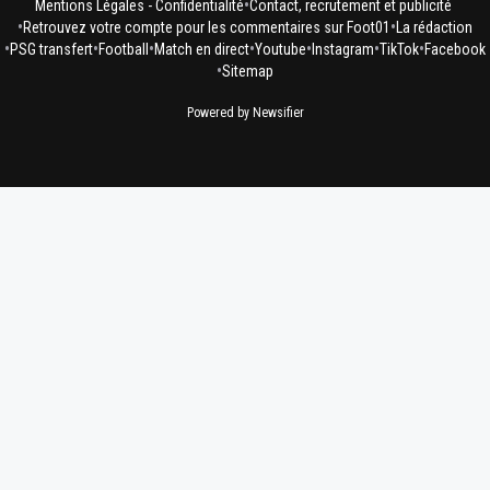
•
Mentions Légales - Confidentialité
Contact, recrutement et publicité
•
•
Retrouvez votre compte pour les commentaires sur Foot01
La rédaction
•
•
•
•
•
•
•
PSG transfert
Football
Match en direct
Youtube
Instagram
TikTok
Facebook
•
Sitemap
Powered by Newsifier