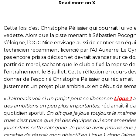
Read more on X
Cette fois, c’est Christophe Pélissier qui pourrait lui vole
vedette. Alors que la piste menant à Sébastien Pocogn
s’éloigne, l’OGC Nice envisage aussi de confier son équ
technicien récemment licencié par l’AJ Auxerre. Le Gy
pas encore pris sa décision et devrait avancer sur ce dos
partir de mardi, sachant que le club a fixé la reprise de
l’entraînement le 8 juillet. Cette réflexion en cours dev
donner de l’espoir à Christophe Pélissier qui réclamait
justement un projet plus ambitieux en début de sema
«
J'aimerais voir si un projet peut se libérer en
Ligue 1
a
des ambitions un peu plus importantes
, réclamait-il d
quotidien sportif.
On dit que je joue toujours le maintie
mais c'est parce que j'ai des équipes qui sont amenées
jouer dans cette catégorie. Je pense avoir prouvé que j'
capable de réussir mon objectif en Ligue 1, donc j'aimer