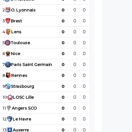
2
O
.
Lyonnais
0
0
0
0
0
0
3
Brest
0
0
0
0
0
0
4
Lens
0
0
0
0
0
0
5
Toulouse
0
0
0
0
0
0
6
Nice
0
0
0
0
0
0
7
Paris
Saint
Germain
0
0
0
0
0
0
8
Rennes
0
0
0
0
0
0
9
Strasbourg
0
0
0
0
0
0
10
LOSC
Lille
0
0
0
0
0
0
11
Angers
SCO
0
0
0
0
0
0
12
Le
Havre
0
0
0
0
0
0
13
Auxerre
0
0
0
0
0
0