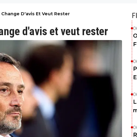
e Change D'avis Et Veut Rester
F
ange d'avis et veut rester
0
O
F
0
P
E
0
L
m
0
R