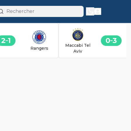
2
1
0
3
Maccabi Tel
Rangers
Aviv