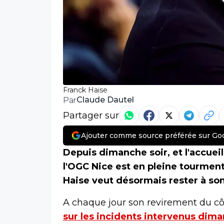
Franck Haise
Claude Dautel
Par
Partager sur
Ajouter comme source préférée sur Go
Depuis dimanche soir, et l'accueil
l'OGC Nice est en pleine tourment
Haise veut désormais rester à son
A chaque jour son revirement du c
sur les incidents intervenus dima