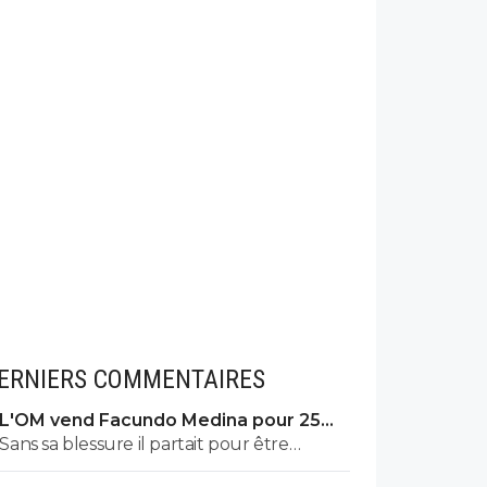
ERNIERS COMMENTAIRES
L'OM vend Facundo Medina pour 25ME
à Leverkusen
Sans sa blessure il partait pour être
titulaire indiscutable.