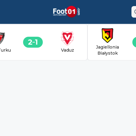
2
1
Jagiellonia
Turku
Vaduz
Białystok