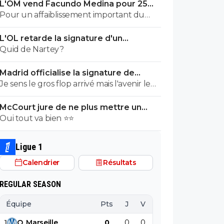
L'OM vend Facundo Medina pour 25ME
à Leverkusen
Pour un affaiblissement important du
niveau
L'OL retarde la signature d'un
mondialiste
Quid de Nartey?
Madrid officialise la signature de
Diomande, le plus gros transfert de
Je sens le gros flop arrivé mais l'avenir le
son histoire
dira. En tout cas il y avait une trop sombre
McCourt jure de ne plus mettre un
histoire d'agent dans ce dossier et il reste
euro à l’OM
Oui tout va bien ⭐⭐
un jeune pari sur lequel trop d'argent
était à mettre.
Ligue 1
Calendrier
Résultats
REGULAR SEASON
Équipe
Pts
J
V
N
D
BP
B
1
O
.
Marseille
0
0
0
0
0
0