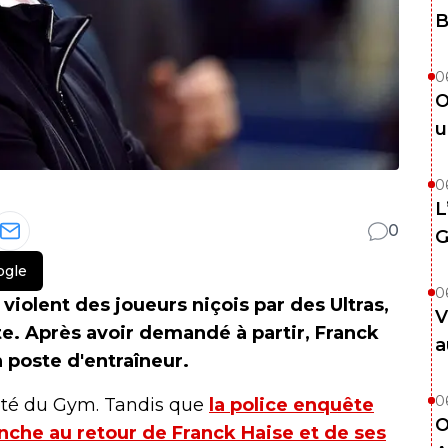
B
0
O
u
0
L
0
G
ogle
0
 violent des joueurs niçois par des Ultras,
V
e. Après avoir demandé à partir, Franck
a
 poste d'entraîneur.
0
ôté du Gym. Tandis que
la police enquête
O
nche au retour de Franck Haise et de ses