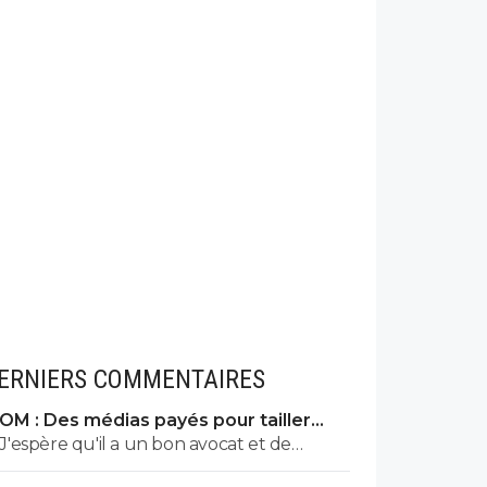
ERNIERS COMMENTAIRES
OM : Des médias payés pour tailler
l’OL, McCourt accusé
J'espère qu'il a un bon avocat et de
bonnes preuves parce qu'il va vite