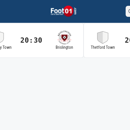
20:30
2
ry Town
Brislington
Thetford Town