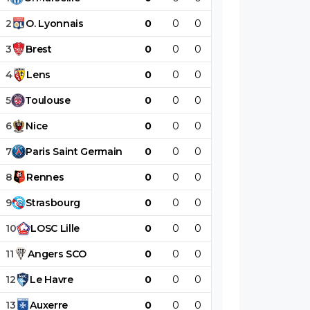
2
O
.
Lyonnais
0
0
0
0
0
0
3
Brest
0
0
0
0
0
0
4
Lens
0
0
0
0
0
0
5
Toulouse
0
0
0
0
0
0
6
Nice
0
0
0
0
0
0
7
Paris
Saint
Germain
0
0
0
0
0
0
8
Rennes
0
0
0
0
0
0
9
Strasbourg
0
0
0
0
0
0
10
LOSC
Lille
0
0
0
0
0
0
11
Angers
SCO
0
0
0
0
0
0
12
Le
Havre
0
0
0
0
0
0
13
Auxerre
0
0
0
0
0
0