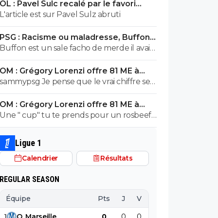
OL : Pavel Sulc recalé par le favori
exploser en vol avec ses différentes
numéro 1 du mercato
L'article est sur Pavel Sulz abruti
révélations
PSG : Racisme ou maladresse, Buffon
écarte Suzuki
Buffon est un sale facho de merde il avait
le numéro 88 cetait pas un hasard...
OM : Grégory Lorenzi offre 81 ME à
Frank McCourt
sammypsg Je pense que le vrai chiffre se
situe entre 620 et 700 M
OM : Grégory Lorenzi offre 81 ME à
Frank McCourt
Une " cup" tu te prends pour un rosbeef
? Lol
Ligue 1
Calendrier
Résultats
REGULAR SEASON
Équipe
Pts
J
V
N
D
BP
B
1
O
.
Marseille
0
0
0
0
0
0