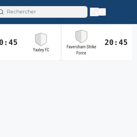
0:45
20:45
Faversham Strike
Yaxley FC
Force