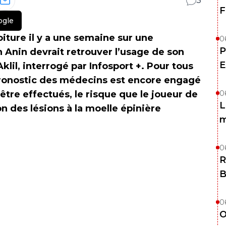
3
F
ogle
iture il y a une semaine sur une
0
P
 Anin devrait retrouver l’usage de son
E
klil, interrogé par Infosport +. Pour tous
pronostic des médecins est encore engagé
tre effectués, le risque que le joueur de
0
L
on des lésions à la moelle épinière
m
0
R
B
0
O