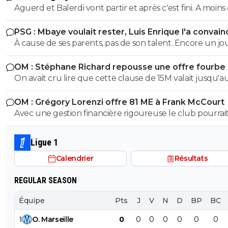
Aguerd et Balerdi vont partir et après c'est fini. A moins d'une
offre irrefusable. Avec ça on va arriver a a peu près a 1
PSG : Mbaye voulait rester, Luis Enrique l'a convain
avec les salaires économisés
À cause de ses parents, pas de son talent. Encore un j
avec entourage nocif.
OM : Stéphane Richard repousse une offre fourbe
Aguerd
On avait cru lire que cette clause de 15M valait jusqu'au
juillet. ?
OM : Grégory Lorenzi offre 81 ME à Frank McCourt
Avec une gestion financière rigoureuse le club pourrai
envisager une capitalisation supérieure au 1,2 milliards
comme base de négociation avec l’Arabie Saoudite!
Ligue 1
Calendrier
Résultats
REGULAR SEASON
Équipe
Pts
J
V
N
D
BP
BC
1
O
.
Marseille
0
0
0
0
0
0
0