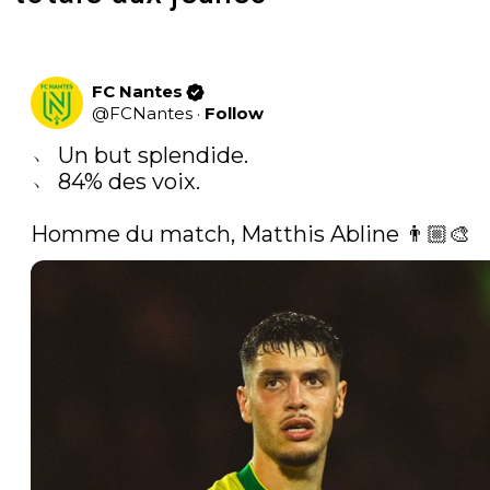
FC Nantes
@
FCNantes
·
Follow
﹅ Un but splendide.

﹅ 84% des voix.

Homme du match, Matthis Abline 👨🏼‍🎨 