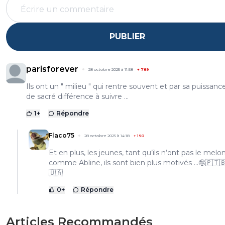
PUBLIER
parisforever
28 octobre 2025 à 11:58
+
789
Ils ont un " milieu " qui rentre souvent et par sa puissance
de sacré différence à suivre ...
1
+
Répondre
Flaco75
28 octobre 2025 à 14:18
+
190
Et en plus, les jeunes, tant qu’ils n’ont pas le melo
comme Abline, ils sont bien plus motivés …🤪🇵🇹
🇺🇦
0
+
Répondre
Articles Recommandés