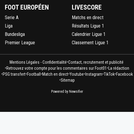
FOOT EUROPÉEN
LIVESCORE
Serie A
Matchs en direct
Liga
Résultats Ligue 1
Bundesliga
Calendrier Ligue 1
Premier League
Classement Ligue 1
•
Mentions Légales - Confidentialité
Contact, recrutement et publicité
•
•
Retrouvez votre compte pour les commentaires sur Foot01
La rédaction
•
•
•
•
•
•
•
PSG transfert
Football
Match en direct
Youtube
Instagram
TikTok
Facebook
•
Sitemap
Powered by Newsifier