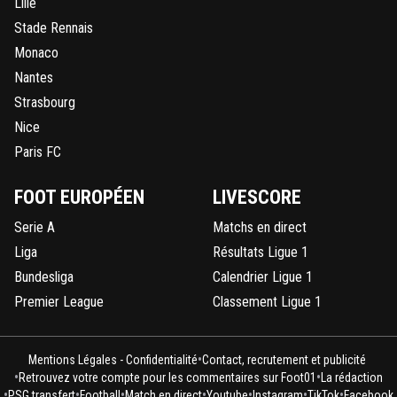
Lille
Stade Rennais
Monaco
Nantes
Strasbourg
Nice
Paris FC
FOOT EUROPÉEN
LIVESCORE
Serie A
Matchs en direct
Liga
Résultats Ligue 1
Bundesliga
Calendrier Ligue 1
Premier League
Classement Ligue 1
•
Mentions Légales - Confidentialité
Contact, recrutement et publicité
•
•
Retrouvez votre compte pour les commentaires sur Foot01
La rédaction
•
•
•
•
•
•
•
PSG transfert
Football
Match en direct
Youtube
Instagram
TikTok
Facebook