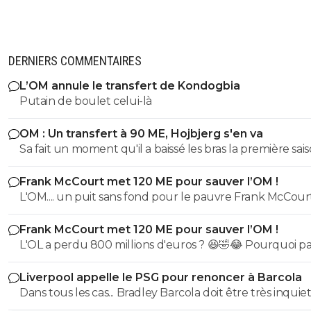
DERNIERS COMMENTAIRES
L’OM annule le transfert de Kondogbia
Putain de boulet celui-là
OM : Un transfert à 90 ME, Hojbjerg s'en va
Sa fait un moment qu'il a baissé les bras la première saiso
etait top mais depuis quelques match etait en dessus. 
Frank McCourt met 120 ME pour sauver l’OM !
et bon vent a lui pour le reste de sa carrière ...
L'OM.... un puit sans fond pour le pauvre Frank McCourt
Frank McCourt met 120 ME pour sauver l’OM !
L'OL a perdu 800 millions d'euros ? 😆🤣😂 Pourquoi pas un
milliard tant que tu y es ! ^^
Liverpool appelle le PSG pour renoncer à Barcola
Dans tous les cas... Bradley Barcola doit être très inquiet. C
qui est vraiment compréhensible lorsque l'on sait co