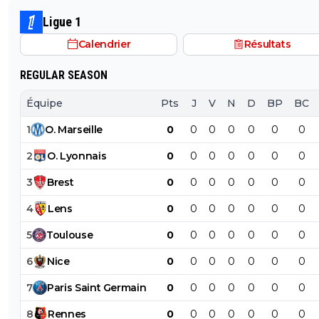
le PSG a traiter Kylian Mbappé lorsqu'il avait voulu quit
Ligue 1
PSG.
Calendrier
Résultats
REGULAR SEASON
Équipe
Pts
J
V
N
D
BP
BC
1
O
.
Marseille
0
0
0
0
0
0
0
2
O
.
Lyonnais
0
0
0
0
0
0
0
3
Brest
0
0
0
0
0
0
0
4
Lens
0
0
0
0
0
0
0
5
Toulouse
0
0
0
0
0
0
0
6
Nice
0
0
0
0
0
0
0
7
Paris
Saint
Germain
0
0
0
0
0
0
0
8
Rennes
0
0
0
0
0
0
0