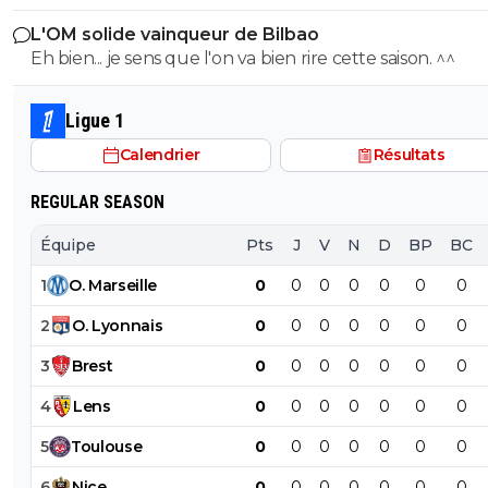
joueurs comme AMN et Tessman joue tout les matchs..
isak l année dernière, ils veulent pas refaire la même bê
L'OM solide vainqueur de Bilbao
Eh bien... je sens que l'on va bien rire cette saison. ^^
Ligue 1
Calendrier
Résultats
REGULAR SEASON
Équipe
Pts
J
V
N
D
BP
BC
1
O
.
Marseille
0
0
0
0
0
0
0
2
O
.
Lyonnais
0
0
0
0
0
0
0
3
Brest
0
0
0
0
0
0
0
4
Lens
0
0
0
0
0
0
0
5
Toulouse
0
0
0
0
0
0
0
6
Nice
0
0
0
0
0
0
0