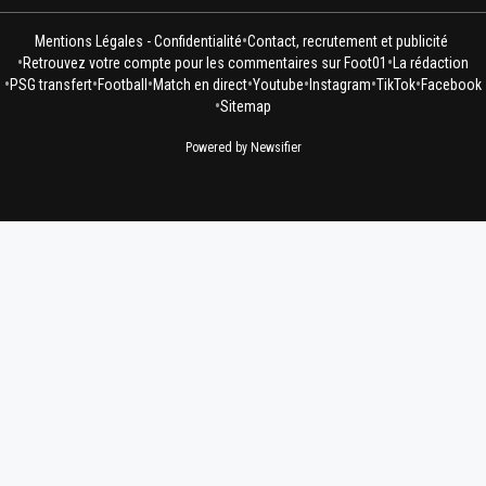
•
Mentions Légales - Confidentialité
Contact, recrutement et publicité
•
•
Retrouvez votre compte pour les commentaires sur Foot01
La rédaction
•
•
•
•
•
•
•
PSG transfert
Football
Match en direct
Youtube
Instagram
TikTok
Facebook
•
Sitemap
Powered by Newsifier