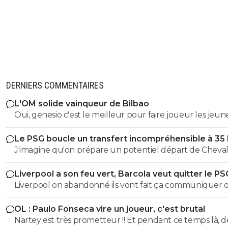
DERNIERS COMMENTAIRES
L'OM solide vainqueur de Bilbao
Oui, genesio c'est le meilleur pour faire joueur les jeune
c'est positif
Le PSG boucle un transfert incompréhensible à 35
J'imagine qu'on prépare un potentiel départ de Cheval
l'été prochain au cas où il laisserait encore filer sa chanc
Liverpool a son feu vert, Barcola veut quitter le PS
évitera un panic buy tout en misant sur un très bon je
Liverpool on abandonné ils vont fait ça communiquer off
gardien.
le joueur a pas suivis la préparation, Liverpool vont pas
OL : Paulo Fonseca vire un joueur, c'est brutal
dépenser une fortune pour un joueur qui a suivis auc
Nartey est très prometteur !! Et pendant ce temps là, d
préparation avec Liverpool, Liverpool on déjà fait la bêtise sur