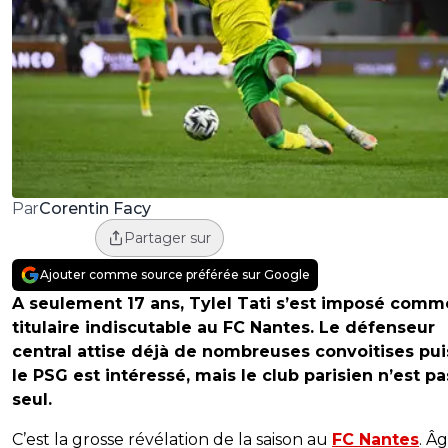
Corentin Facy
Par
Partager sur
Ajouter comme source préférée sur Google
A seulement 17 ans, Tylel Tati s’est imposé comm
titulaire indiscutable au FC Nantes. Le défenseur
central attise déjà de nombreuses convoitises pu
le PSG est intéressé, mais le club parisien n’est pa
seul.
C’est la grosse révélation de la saison au
FC Nantes
. Â