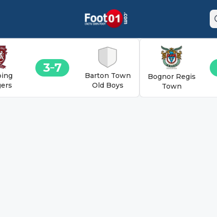
3
7
ing
Barton Town
Bognor Regis
ers
Old Boys
Town