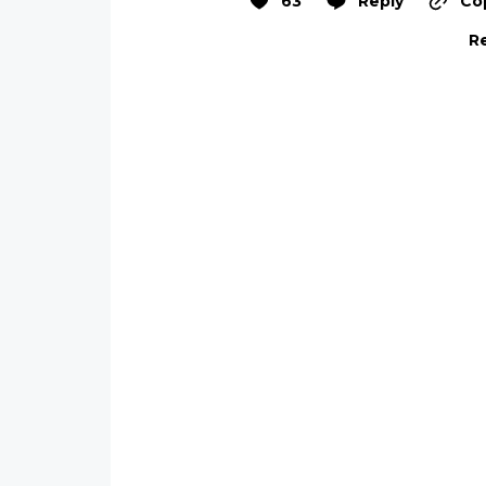
63
Reply
Cop
Re