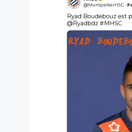
@
MontpellierHSC
·
F
Ryad Boudebouz est pa
@Ryadbdz 
#MHSC