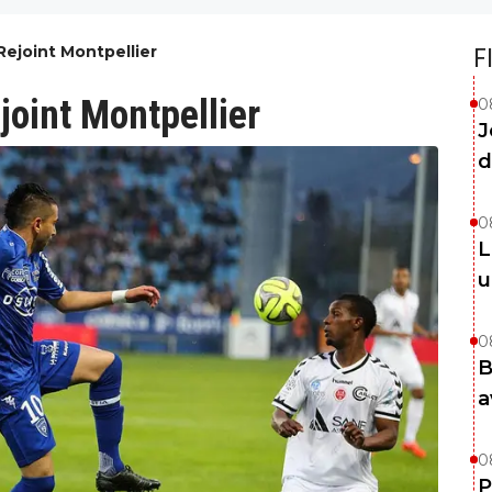
Rejoint Montpellier
F
joint Montpellier
0
J
d
0
L
u
0
B
a
0
P