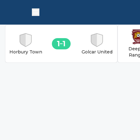
1
1
Deep
Horbury Town
Golcar United
Rang