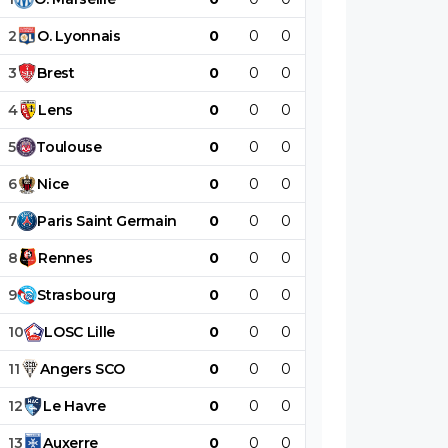
2
O
.
Lyonnais
0
0
0
0
0
0
3
Brest
0
0
0
0
0
0
4
Lens
0
0
0
0
0
0
5
Toulouse
0
0
0
0
0
0
6
Nice
0
0
0
0
0
0
7
Paris
Saint
Germain
0
0
0
0
0
0
8
Rennes
0
0
0
0
0
0
9
Strasbourg
0
0
0
0
0
0
10
LOSC
Lille
0
0
0
0
0
0
11
Angers
SCO
0
0
0
0
0
0
12
Le
Havre
0
0
0
0
0
0
13
Auxerre
0
0
0
0
0
0