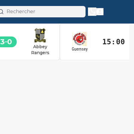
3
0
15:00
Abbey
Guernsey
Rangers