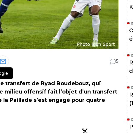
K
0
O
é
0
5
R
d
ogle
 le transfert de Ryad Boudebouz, qui
0
Le milieu offensif fait l’objet d’un transfert
R
e la Paillade s’est engagé pour quatre
(
0
P