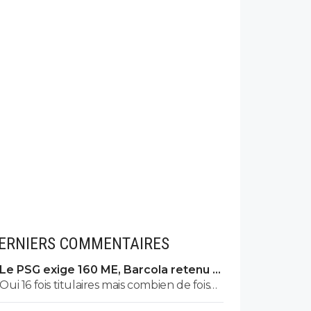
ERNIERS COMMENTAIRES
Le PSG exige 160 ME, Barcola retenu à
Paris
Oui 16 fois titulaires mais combien de fois
titulaire par défaut du fait d un blessé ou