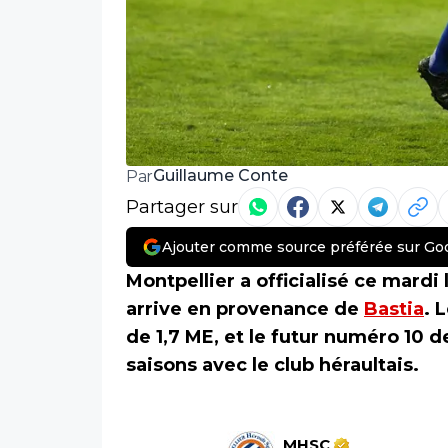
Guillaume Conte
Par
Partager sur
Ajouter comme source préférée sur Go
Montpellier a officialisé ce mardi
arrive en provenance de
Bastia
. 
de 1,7 ME, et le futur numéro 10 d
saisons avec le club héraultais.
MHSC