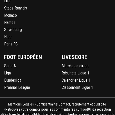
Lille
Stade Rennais
Monaco
Nantes
Strasbourg
Nice
Paris FC
FOOT EUROPÉEN
LIVESCORE
Serie A
Matchs en direct
Liga
Résultats Ligue 1
Bundesliga
Calendrier Ligue 1
Premier League
Classement Ligue 1
•
Mentions Légales - Confidentialité
Contact, recrutement et publicité
•
•
Retrouvez votre compte pour les commentaires sur Foot01
La rédaction
•
•
•
•
•
•
•
PSG transfert
Football
Match en direct
Youtube
Instagram
TikTok
Facebook