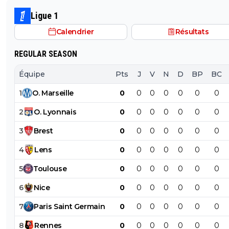
Ligue 1
Calendrier
Résultats
REGULAR SEASON
Équipe
Pts
J
V
N
D
BP
BC
1
O
.
Marseille
0
0
0
0
0
0
0
2
O
.
Lyonnais
0
0
0
0
0
0
0
3
Brest
0
0
0
0
0
0
0
4
Lens
0
0
0
0
0
0
0
5
Toulouse
0
0
0
0
0
0
0
6
Nice
0
0
0
0
0
0
0
7
Paris
Saint
Germain
0
0
0
0
0
0
0
8
Rennes
0
0
0
0
0
0
0