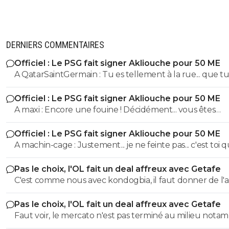
DERNIERS COMMENTAIRES
Officiel : Le PSG fait signer Akliouche pour 50 ME
A QatarSaintGermain : Tu es tellement à la rue... que tu n'as
même pas compris que l'ASM était l'adversaire direct 
Officiel : Le PSG fait signer Akliouche pour 50 ME
cette saison.
A maxi : Encore une fouine ! Décidément... vous êtes
beaucoup ^^
Officiel : Le PSG fait signer Akliouche pour 50 ME
A machin-cage : Justement... je ne feinte pas... c'est toi qui ne
comprends pas les mots et qui les manipule. ^^
Pas le choix, l'OL fait un deal affreux avec Getafe
C'est comme nous avec kondogbia, il faut donner de l'
pour qu'il s'en aille 😂
Pas le choix, l'OL fait un deal affreux avec Getafe
Faut voir, le mercato n'est pas terminé au milieu nota