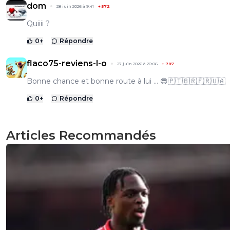
dom
28 juin 2026 à 9:41
+
572
Quiiii ?
0
+
Répondre
flaco75-reviens-l-o
27 juin 2026 à 20:06
+
787
Bonne chance et bonne route à lui … 😎🇵🇹🇧🇷🇫🇷🇺🇦
0
+
Répondre
Articles Recommandés