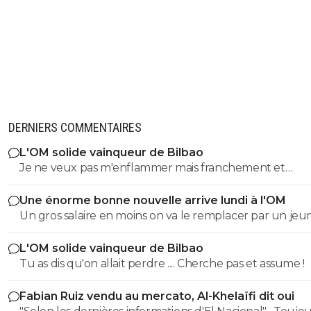
DERNIERS COMMENTAIRES
L'OM solide vainqueur de Bilbao
Je ne veux pas m'enflammer mais franchement et
objectivement cette équipe m'a séduit hier a part que
Une énorme bonne nouvelle arrive lundi à l'OM
éléments qu'il faut vraiment supprimer style harit et u
Un gros salaire en moins on va le remplacer par un je
défense a renforcer le style de jeu proposé vers l'avant
centre de formation..je pense que l ol peux faire monte
rapide la signature de genesio me plaît énormément s
L'OM solide vainqueur de Bilbao
jeunes
et efficace j'étais pourtant plutôt contre sa venue mêm
Tu as dis qu'on allait perdre .... Cherche pas et assume !
c'est que le début je suis impatient de voir la suite
Fabian Ruiz vendu au mercato, Al-Khelaïfi dit oui