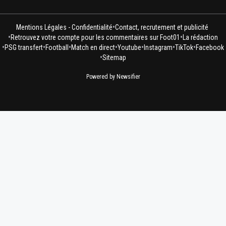
•
Mentions Légales - Confidentialité
Contact, recrutement et publicité
•
•
Retrouvez votre compte pour les commentaires sur Foot01
La rédaction
•
•
•
•
•
•
•
PSG transfert
Football
Match en direct
Youtube
Instagram
TikTok
Facebook
•
Sitemap
Powered by Newsifier