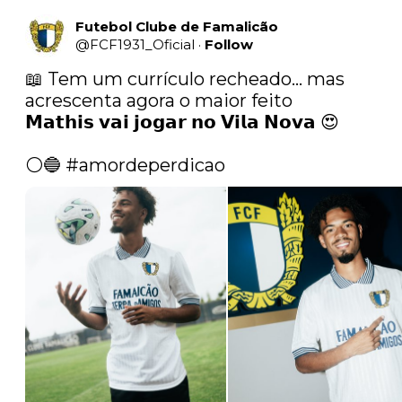
Futebol Clube de Famalicão
@
FCF1931_Oficial
·
Follow
📖 Tem um currículo recheado... mas 
acrescenta agora o maior feito

𝗠𝗮𝘁𝗵𝗶𝘀 𝘃𝗮𝗶 𝗷𝗼𝗴𝗮𝗿 𝗻𝗼 𝗩𝗶𝗹𝗮 𝗡𝗼𝘃𝗮 😍 

⚪️🔵 
#amordeperdicao