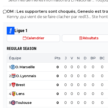
"Selon les dernières informations d'El Nacional"... Toujours les
sources espagnoles douteuses, principales fabriques d
OM : Les supporters sont choqués, Genesio est tr
news et principales sources pour les articles de Foot01.
fort
Kenny ,qui vient de se faire clacher par red13.... Ste hon
😂😂
Ligue 1
Calendrier
Résultats
REGULAR SEASON
Équipe
Pts
J
V
N
D
BP
BC
1
O
.
Marseille
0
0
0
0
0
0
0
2
O
.
Lyonnais
0
0
0
0
0
0
0
3
Brest
0
0
0
0
0
0
0
4
Lens
0
0
0
0
0
0
0
5
Toulouse
0
0
0
0
0
0
0