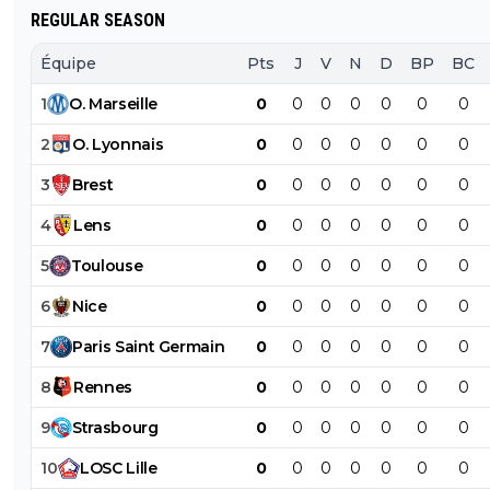
REGULAR SEASON
Équipe
Pts
J
V
N
D
BP
BC
1
O
.
Marseille
0
0
0
0
0
0
0
2
O
.
Lyonnais
0
0
0
0
0
0
0
3
Brest
0
0
0
0
0
0
0
4
Lens
0
0
0
0
0
0
0
5
Toulouse
0
0
0
0
0
0
0
6
Nice
0
0
0
0
0
0
0
7
Paris
Saint
Germain
0
0
0
0
0
0
0
8
Rennes
0
0
0
0
0
0
0
9
Strasbourg
0
0
0
0
0
0
0
10
LOSC
Lille
0
0
0
0
0
0
0