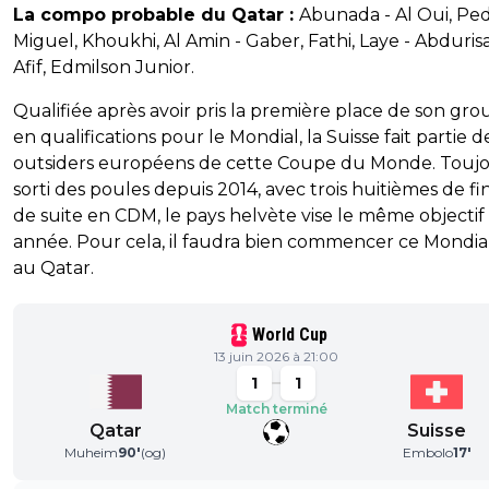
La compo probable du Qatar :
Abunada - Al Oui, Pe
Miguel, Khoukhi, Al Amin - Gaber, Fathi, Laye - Abduris
Afif, Edmilson Junior.
Qualifiée après avoir pris la première place de son gr
en qualifications pour le Mondial, la Suisse fait partie d
outsiders européens de cette Coupe du Monde. Touj
sorti des poules depuis 2014, avec trois huitièmes de fi
de suite en CDM, le pays helvète vise le même objectif
année. Pour cela, il faudra bien commencer ce Mondia
au Qatar.
World Cup
13 juin 2026 à 21:00
1
1
Match terminé
Qatar
Suisse
Muheim
90
'
(og)
Embolo
17
'