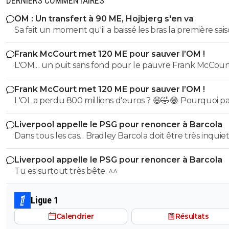
DERNIERS COMMENTAIRES
OM : Un transfert à 90 ME, Hojbjerg s'en va
Sa fait un moment qu'il a baissé les bras la première saiso
etait top mais depuis quelques match etait en dessus. 
Frank McCourt met 120 ME pour sauver l’OM !
et bon vent a lui pour le reste de sa carrière ...
L'OM.... un puit sans fond pour le pauvre Frank McCourt
Frank McCourt met 120 ME pour sauver l’OM !
L'OL a perdu 800 millions d'euros ? 😆🤣😂 Pourquoi pas un
milliard tant que tu y es ! ^^
Liverpool appelle le PSG pour renoncer à Barcola
Dans tous les cas... Bradley Barcola doit être très inquiet. C
qui est vraiment compréhensible lorsque l'on sait co
Liverpool appelle le PSG pour renoncer à Barcola
le PSG a traiter Kylian Mbappé lorsqu'il avait voulu quit
Tu es surtout très bête. ^^
PSG.
Ligue 1
Calendrier
Résultats