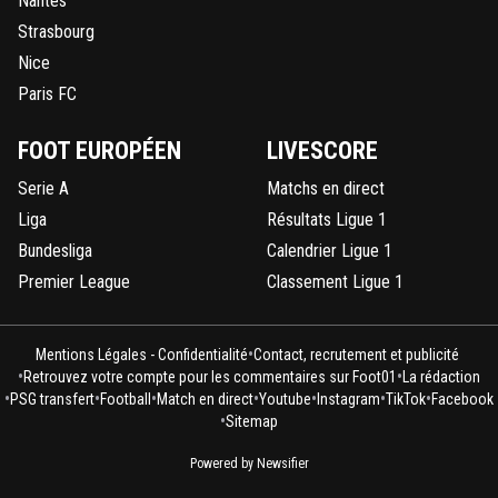
Nantes
Strasbourg
Nice
Paris FC
FOOT EUROPÉEN
LIVESCORE
Serie A
Matchs en direct
Liga
Résultats Ligue 1
Bundesliga
Calendrier Ligue 1
Premier League
Classement Ligue 1
•
Mentions Légales - Confidentialité
Contact, recrutement et publicité
•
•
Retrouvez votre compte pour les commentaires sur Foot01
La rédaction
•
•
•
•
•
•
•
PSG transfert
Football
Match en direct
Youtube
Instagram
TikTok
Facebook
•
Sitemap
Powered by Newsifier