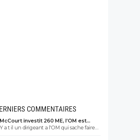
ERNIERS COMMENTAIRES
McCourt investit 260 ME, l’OM est
rétrogradé
Y a t il un dirigeant a l'OM qui sache faire
des calculs ? Un jour peut etre on