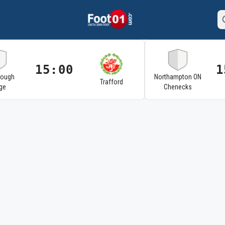
15:00
1
rough
Northampton ON
Trafford
ge
Chenecks