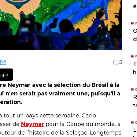
é
0
O
d
0
5
T
h
ogle
re Neymar avec la sélection du Brésil à la
0
n'en serait pas vraiment une, puisqu'il a
R
ération.
t
 à tout un pays cette semaine. Carlo
0
asser de
Neymar
pour la Coupe du monde, a
L
buteur de l’histoire de la Seleçao. Longtemps