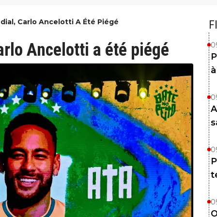
al, Carlo Ancelotti A Été Piégé
F
lo Ancelotti a été piégé
0
P
à
0
A
s
0
P
t
0
O