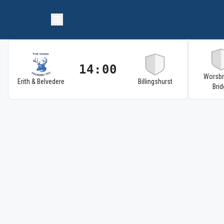
14:00
Worsb
Erith & Belvedere
Billingshurst
Brid