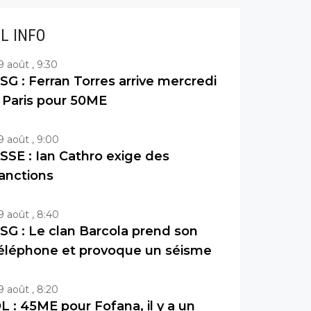
IL INFO
9 août , 9:30
SG : Ferran Torres arrive mercredi
 Paris pour 50ME
9 août , 9:00
SSE : Ian Cathro exige des
anctions
9 août , 8:40
SG : Le clan Barcola prend son
éléphone et provoque un séisme
9 août , 8:20
L : 45ME pour Fofana, il y a un