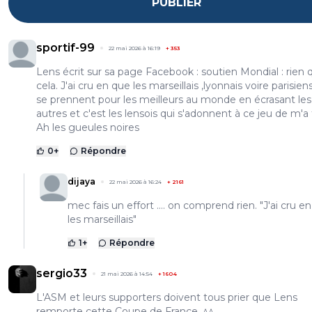
PUBLIER
sportif-99
22 mai 2026 à 16:19
+
353
Lens écrit sur sa page Facebook : soutien Mondial : rien 
cela. J'ai cru en que les marseillais ,lyonnais voire parisien
se prennent pour les meilleurs au monde en écrasant les
autres et c'est les lensois qui s'adonnent à ce jeu de m'a 
Ah les gueules noires
0
+
Répondre
dijaya
22 mai 2026 à 16:24
+
2161
mec fais un effort .... on comprend rien. "J'ai cru e
les marseillais"
1
+
Répondre
sergio33
21 mai 2026 à 14:54
+
1604
L'ASM et leurs supporters doivent tous prier que Lens
remporte cette Coupe de France. ^^