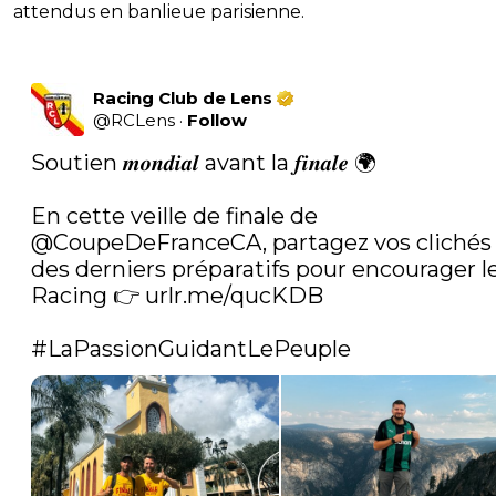
attendus en banlieue parisienne.
Racing Club de Lens
@
RCLens
·
Follow
Soutien 𝒎𝒐𝒏𝒅𝒊𝒂𝒍 avant la 𝒇𝒊𝒏𝒂𝒍𝒆 🌍

En cette veille de finale de 
@CoupeDeFranceCA
, partagez vos clichés 
des derniers préparatifs pour encourager le
Racing 👉 
urlr.me/qucKDB
#LaPassionGuidantLePeuple