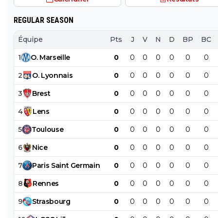
REGULAR SEASON
Équipe
Pts
J
V
N
D
BP
BC
1
O
.
Marseille
0
0
0
0
0
0
0
2
O
.
Lyonnais
0
0
0
0
0
0
0
3
Brest
0
0
0
0
0
0
0
4
Lens
0
0
0
0
0
0
0
5
Toulouse
0
0
0
0
0
0
0
6
Nice
0
0
0
0
0
0
0
7
Paris
Saint
Germain
0
0
0
0
0
0
0
8
Rennes
0
0
0
0
0
0
0
9
Strasbourg
0
0
0
0
0
0
0