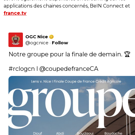
applications des chaines concernés, BeIN Connect et
france.tv
OGC Nice
@
ogcnice
·
Follow
Notre groupe pour la finale de demain. 🏆

#rclogcn
 l 
@coupedefranceCA