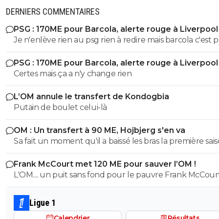
DERNIERS COMMENTAIRES
PSG : 170ME pour Barcola, alerte rouge à Liverpool
Je n'enlève rien au psg rien à redire mais barcola c'est p
plus de 80-100 hors bonus faut arrêter c'est pas kvara
PSG : 170ME pour Barcola, alerte rouge à Liverpool
Mbappé Dembelé haaland
Certes mais ça a n'y change rien
L’OM annule le transfert de Kondogbia
Putain de boulet celui-là
OM : Un transfert à 90 ME, Hojbjerg s'en va
Sa fait un moment qu'il a baissé les bras la première saiso
etait top mais depuis quelques match etait en dessus. 
Frank McCourt met 120 ME pour sauver l’OM !
et bon vent a lui pour le reste de sa carrière ...
L'OM.... un puit sans fond pour le pauvre Frank McCourt
Ligue 1
Calendrier
Résultats