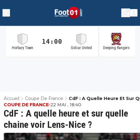
14:00
1
Horbury Town
Golcar United
Deeping Rangers
Accueil
Coupe De France
CdF : A Quelle Heure Et Sur Q
COUPE DE FRANCE
•
22 MAI , 18:40
Chaine Voir Lens-Nice ?
CdF : A quelle heure et sur quelle
chaine voir Lens-Nice ?