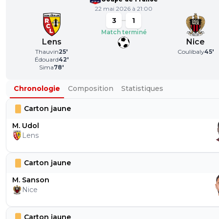
22 mai 2026 à 21:00
3
1
Match terminé
Lens
Nice
Thauvin
25
'
Coulibaly
45
'
Édouard
42
'
Sima
78
'
Chronologie
Composition
Statistiques
Carton jaune
M. Udol
Lens
Carton jaune
M. Sanson
Nice
Carton jaune