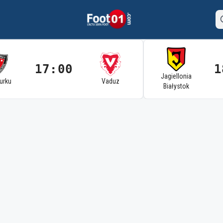
17:00
1
Jagiellonia
Turku
Vaduz
Białystok