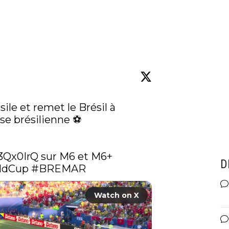
ile et remet le Brésil à 
e brésilienne ⚽️

/3Qx0IrQ
D
ldCup
#BREMAR
Watch on X