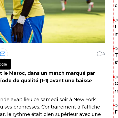
c
0
L
i
0
4
T
s
ogle
et le Maroc, dans un match marqué par
0
ode de qualité (1-1) avant une baisse
O
r
de avait lieu ce samedi soir à New York
0
tenu ses promesses. Contrairement à l’affiche
F
ar, le rythme était bien supérieur avec une