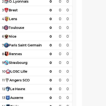
2
O
.
Lyonnais
0
0
0
0
0
0
3
Brest
0
0
0
0
0
0
4
Lens
0
0
0
0
0
0
5
Toulouse
0
0
0
0
0
0
6
Nice
0
0
0
0
0
0
7
Paris
Saint
Germain
0
0
0
0
0
0
8
Rennes
0
0
0
0
0
0
9
Strasbourg
0
0
0
0
0
0
10
LOSC
Lille
0
0
0
0
0
0
11
Angers
SCO
0
0
0
0
0
0
12
Le
Havre
0
0
0
0
0
0
13
Auxerre
0
0
0
0
0
0