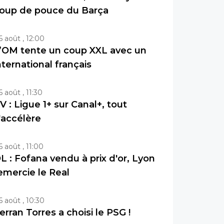
oup de pouce du Barça
6 août , 12:00
’OM tente un coup XXL avec un
nternational français
6 août , 11:30
V : Ligue 1+ sur Canal+, tout
'accélère
6 août , 11:00
L : Fofana vendu à prix d'or, Lyon
emercie le Real
6 août , 10:30
erran Torres a choisi le PSG !