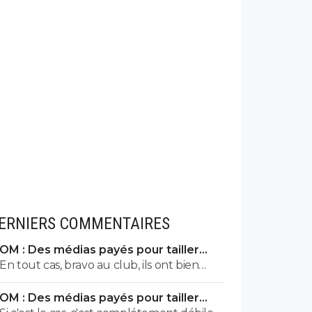
ERNIERS COMMENTAIRES
OM : Des médias payés pour tailler
l’OL, McCourt accusé
En tout cas, bravo au club, ils ont bien
siphonné Francky pour 0 trophée. Il a
OM : Des médias payés pour tailler
dépensé 2 à 4 fois plus que Louis-Dreyfus
l’OL, McCourt accusé