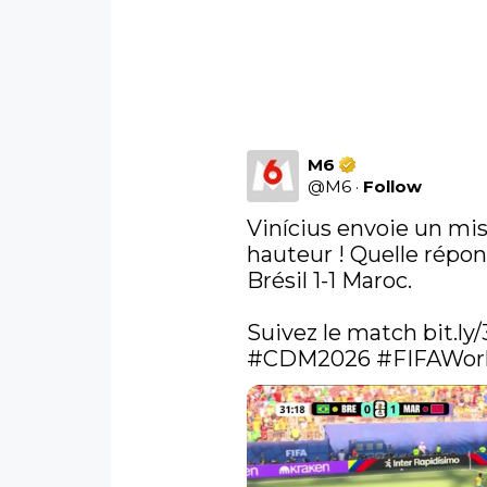
M6
@
M6
·
Follow
Vinícius envoie un miss
hauteur ! Quelle répons
Brésil 1-1 Maroc.

Suivez le match 
bit.ly
#CDM2026
#FIFAWor