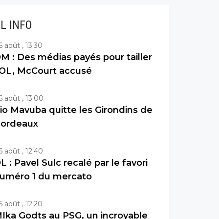
IL INFO
6 août , 13:30
M : Des médias payés pour tailler
’OL, McCourt accusé
6 août , 13:00
io Mavuba quitte les Girondins de
ordeaux
6 août , 12:40
L : Pavel Sulc recalé par le favori
uméro 1 du mercato
6 août , 12:20
Ika Godts au PSG, un incroyable