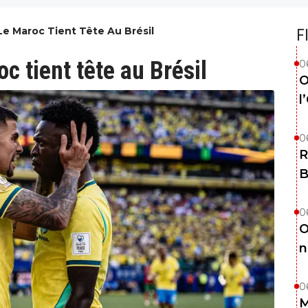
Le Maroc Tient Tête Au Brésil
F
c tient tête au Brésil
0
O
l
0
R
B
0
O
n
0
M