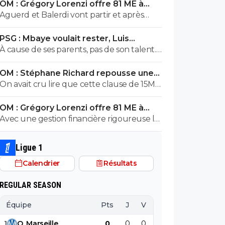
OM : Grégory Lorenzi offre 81 ME à
Frank McCourt
Aguerd et Balerdi vont partir et après
c'est fini. A moins d'une offre irrefusable.
PSG : Mbaye voulait rester, Luis
Avec ça on va arriver a a peu près a 120 m
Enrique l'a convaincu
À cause de ses parents, pas de son talent.
avec les salaires économisés
Encore un joueur avec entourage nocif.
OM : Stéphane Richard repousse une
offre fourbe pour Aguerd
On avait cru lire que cette clause de 15M
valait jusqu'au 31 juillet. ?
OM : Grégory Lorenzi offre 81 ME à
Frank McCourt
Avec une gestion financière rigoureuse le
club pourrait envisager une capitalisation
supérieure au 1,2 milliards comme base de
Ligue 1
négociation avec l’Arabie Saoudite!
Calendrier
Résultats
REGULAR SEASON
Équipe
Pts
J
V
N
D
BP
B
1
O
.
Marseille
0
0
0
0
0
0