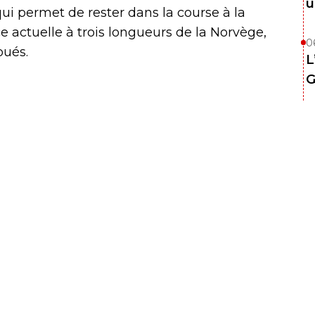
u
qui permet de rester dans la course à la
e actuelle à trois longueurs de la Norvège,
0
oués.
L
G