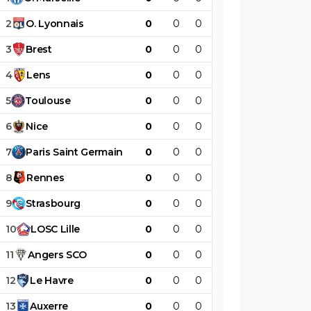
2
O
.
Lyonnais
0
0
0
0
0
0
3
Brest
0
0
0
0
0
0
4
Lens
0
0
0
0
0
0
5
Toulouse
0
0
0
0
0
0
6
Nice
0
0
0
0
0
0
7
Paris
Saint
Germain
0
0
0
0
0
0
8
Rennes
0
0
0
0
0
0
9
Strasbourg
0
0
0
0
0
0
10
LOSC
Lille
0
0
0
0
0
0
11
Angers
SCO
0
0
0
0
0
0
12
Le
Havre
0
0
0
0
0
0
13
Auxerre
0
0
0
0
0
0