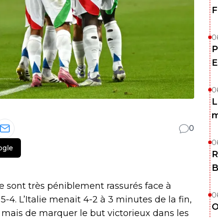
F
0
P
E
0
L
m
0
0
ogle
R
B
se sont très péniblement rassurés face à
0
 5-4. L’Italie menait 4-2 à 3 minutes de la fin,
O
 mais de marquer le but victorieux dans les