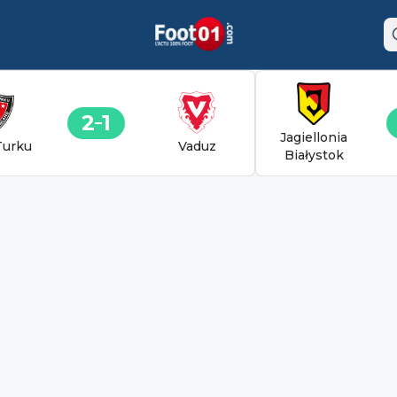
2
1
Jagiellonia
Turku
Vaduz
Białystok