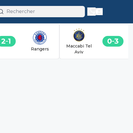
2
1
0
3
Maccabi Tel
Rangers
Aviv