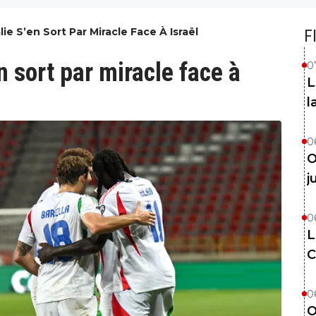
lie S’en Sort Par Miracle Face À Israël
F
n sort par miracle face à
0
L
l
0
O
j
0
L
C
0
O