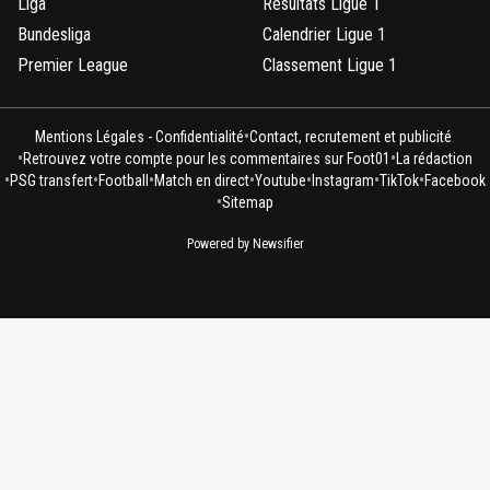
Liga
Résultats Ligue 1
Bundesliga
Calendrier Ligue 1
Premier League
Classement Ligue 1
•
Mentions Légales - Confidentialité
Contact, recrutement et publicité
•
•
Retrouvez votre compte pour les commentaires sur Foot01
La rédaction
•
•
•
•
•
•
•
PSG transfert
Football
Match en direct
Youtube
Instagram
TikTok
Facebook
•
Sitemap
Powered by Newsifier