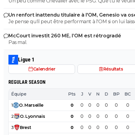
Un peu comme Chevalier avec le PSG. Que tu le veuill
numéro 88 de buffon ... mais non il y a dedelafrite qui lu
non, jouer à Marseille, au niveau pression, médiatique e
n'avait pas compris... t'as ete fini a l'huile de friture ou bi
Un renfort inattendu titulaire à l'OM, Genesio va os
autre, ce n'est pas la même qu'à Sassuolo. Et encore une fois
Je pense qu'il peut être performant à l'OM si on lui laiss
tu montres ton ignorance. Tu crois qu'ils sont bradés à
temps.
de leur performance...
McCourt investit 260 ME, l’OM est rétrogradé
Pas mal.
Ligue 1
Calendrier
Résultats
REGULAR SEASON
Équipe
Pts
J
V
N
D
BP
BC
1
O
.
Marseille
0
0
0
0
0
0
0
2
O
.
Lyonnais
0
0
0
0
0
0
0
3
Brest
0
0
0
0
0
0
0