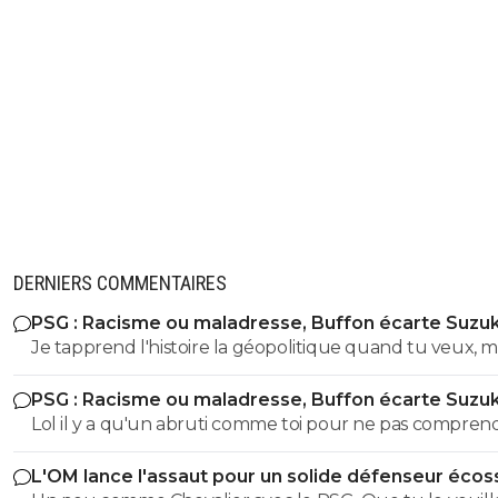
DERNIERS COMMENTAIRES
PSG : Racisme ou maladresse, Buffon écarte Suzuk
Je tapprend l'histoire la géopolitique quand tu veux, m
déjà commence a apprendre et a comprendre un texte
PSG : Racisme ou maladresse, Buffon écarte Suzuk
simple parceque visiblement t'as eu du mal avec le n
Lol il y a qu'un abruti comme toi pour ne pas compren
88 🤣😂🫵 On verra pour le reste ensuite si t'es sage
que je parlais des numero de maillot 88.. meme le dernier
L'OM lance l'assaut pour un solide défenseur écos
des cretin l'avais compris... surtout que cetait le sujet init