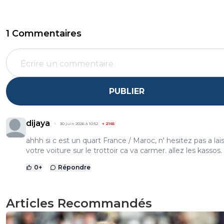
1 Commentaires
PUBLIER
dijaya
30 juin 2026 à 10:52
+
2165
ahhh si c est un quart France / Maroc, n' hesitez pas a lai
votre voiture sur le trottoir ca va carmer. allez les kassos.
0
+
Répondre
Articles Recommandés