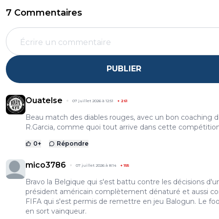
7 Commentaires
PUBLIER
Ouatelse
07 juillet 2026 à 12:51
+
261
Beau match des diables rouges, avec un bon coaching 
R.Garcia, comme quoi tout arrive dans cette compétition
0
+
Répondre
mico3786
07 juillet 2026 à 8:14
+
155
Bravo la Belgique qui s'est battu contre les décisions d'u
président américain complètement dénaturé et aussi con
FIFA qui s'est permis de remettre en jeu Balogun. Le foo
en sort vainqueur.