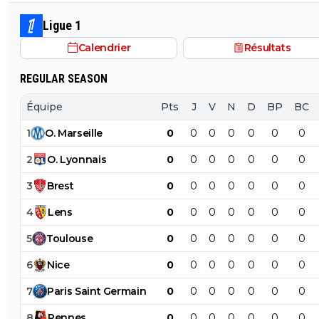
de l'Espagne, c'est déjà ca 😅
Ligue 1
Calendrier
Résultats
REGULAR SEASON
Équipe
Pts
J
V
N
D
BP
BC
1
O
.
Marseille
0
0
0
0
0
0
0
2
O
.
Lyonnais
0
0
0
0
0
0
0
3
Brest
0
0
0
0
0
0
0
4
Lens
0
0
0
0
0
0
0
5
Toulouse
0
0
0
0
0
0
0
6
Nice
0
0
0
0
0
0
0
7
Paris
Saint
Germain
0
0
0
0
0
0
0
8
Rennes
0
0
0
0
0
0
0