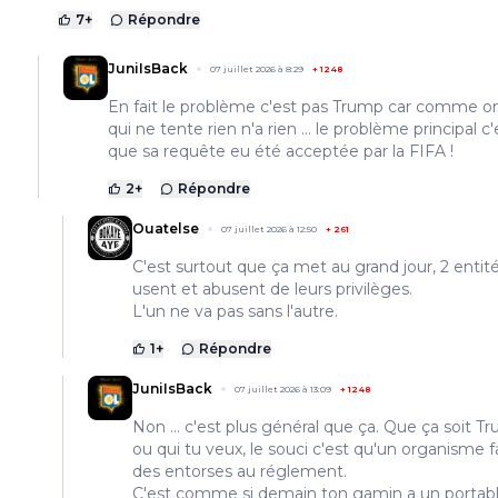
7
+
Répondre
JuniIsBack
07 juillet 2026 à 8:29
+
1248
En fait le problème c'est pas Trump car comme on
qui ne tente rien n'a rien ... le problème principal c'
que sa requête eu été acceptée par la FIFA !
2
+
Répondre
Ouatelse
07 juillet 2026 à 12:50
+
261
C'est surtout que ça met au grand jour, 2 entité
usent et abusent de leurs privilèges.
L'un ne va pas sans l'autre.
1
+
Répondre
JuniIsBack
07 juillet 2026 à 13:09
+
1248
Non ... c'est plus général que ça. Que ça soit T
ou qui tu veux, le souci c'est qu'un organisme 
des entorses au réglement.
C'est comme si demain ton gamin a un portabl