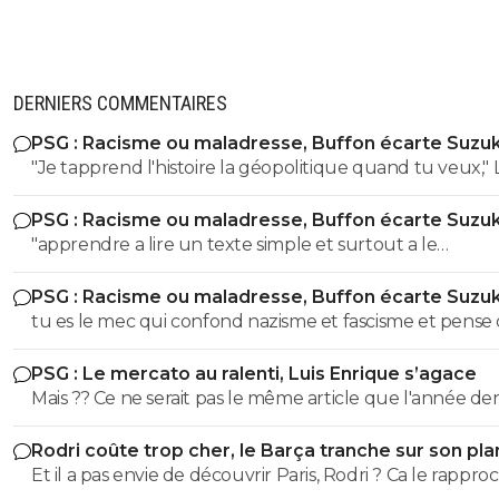
DERNIERS COMMENTAIRES
PSG : Racisme ou maladresse, Buffon écarte Suzuk
"Je tapprend l'histoire la géopolitique quand tu veux," LOL
LOL LOL tu peux meme pas apprendre à un collégien
PSG : Racisme ou maladresse, Buffon écarte Suzuk
l'histoire puisque meme un élève de 3eme sait que le
"apprendre a lire un texte simple et surtout a le
nazisme c'est pas en Italie contrairement à toi l'ane du
comprendre" dixit le mec qui pensait que le nazisme c'e
! Ca se voit que t'es l'électeur moyen de LFI, un mec plus
PSG : Racisme ou maladresse, Buffon écarte Suzuk
en italie mdr On sent le petit lfiste frustré ! va picoler tes 8.6 le
bete que la moyenne et pas assez cultivé !! Tu viens de le
tu es le mec qui confond nazisme et fascisme et pense
mongolien qui voit des fachos partout tes parents t'ont f
démontrer ici abruti ! putain tes parents t'ont fini à la pis
c'est la meme chose mdr Tu m'auras bien fait rire à prouver
la pisse toi c'est évident
c'est pas possible....tu démontres que tu connais rien à r
PSG : Le mercato au ralenti, Luis Enrique s’agace
par toi meme que t'es un putain d'ignare ! Retourne au
l'ignorant qui manque cruellement de culture veut n
Mais ?? Ce ne serait pas le même article que l'année de
collège apprendre les lecons que tu as oublié petit bo
donner des cours mdr
a la même époque??!! 😂
Rodri coûte trop cher, le Barça tranche sur son pla
Et il a pas envie de découvrir Paris, Rodri ? Ca le rappro