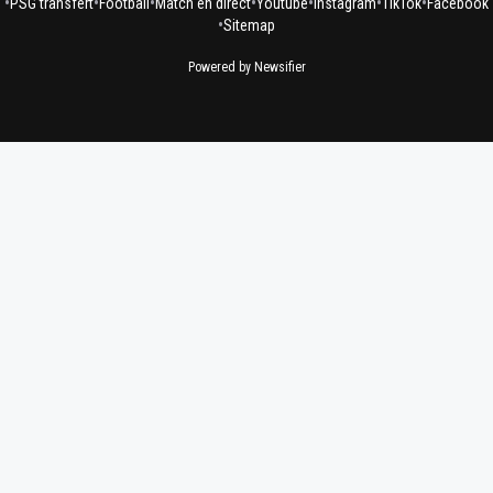
•
•
•
•
•
•
•
PSG transfert
Football
Match en direct
Youtube
Instagram
TikTok
Facebook
•
Sitemap
Powered by Newsifier