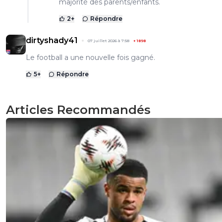
majorité des parents/enfants.
2
+
Répondre
dirtyshady41
07 juillet 2026 à 7:58
+
1898
Le football a une nouvelle fois gagné.
5
+
Répondre
Articles Recommandés