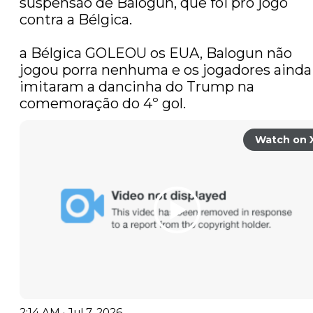
suspensão de Balogun, que foi pro jogo 
contra a Bélgica.

a Bélgica GOLEOU os EUA, Balogun não 
jogou porra nenhuma e os jogadores ainda 
imitaram a dancinha do Trump na 
comemoração do 4º gol. 
Watch on 
2:14 AM · Jul 7, 2026