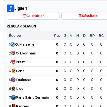
mais pouvant aussi se projeter devant et accompagner
Merah et/ou Fofana
Ligue 1
Calendrier
Résultats
REGULAR SEASON
Équipe
Pts
J
V
N
D
BP
BC
1
O
.
Marseille
0
0
0
0
0
0
0
2
O
.
Lyonnais
0
0
0
0
0
0
0
3
Brest
0
0
0
0
0
0
0
4
Lens
0
0
0
0
0
0
0
5
Toulouse
0
0
0
0
0
0
0
6
Nice
0
0
0
0
0
0
0
7
Paris
Saint
Germain
0
0
0
0
0
0
0
8
Rennes
0
0
0
0
0
0
0