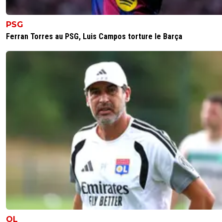
il a joué a barcelone c est un tres bon joueur mo
realiserai un beau coup la
PSG
Ferran Torres au PSG, Luis Campos torture le Barça
0
+
Répondre
rozay69-berto
05 novembre 2012 à 23:28
+
0
Salut GB, Je ne sais pas hein .. Parce que les jo
formé a Barcelone jusqu'a la fin de leur format
n'ont pas souvent pu s'adapter ailleur ^^ Je voi
Crosas (evidemment), Gio Dos Santos, Bojan qu
pas percer a la Roma hmm je ne sais pas ^^ L
dans le jeu en 1 touche de balle et dans les ptit
crochet il est énorme mais il n'a pas un tres gr
volume de jeu je trouve
0
+
Répondre
saito
05 novembre 2012 à 21:34
+
0
ça sent le flop plûtot
OL