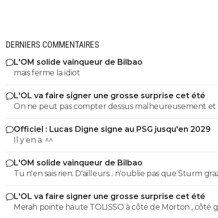
DERNIERS COMMENTAIRES
L'OM solide vainqueur de Bilbao
mais ferme la idiot
L'OL va faire signer une grosse surprise cet été
On ne peut pas compter dessus malheureusement et
son prêt ça a permis de prendre le latéral droit suisse.
Officiel : Lucas Digne signe au PSG jusqu'en 2029
Il y en a. ^^
L'OM solide vainqueur de Bilbao
Tu n'en sais rien. D'ailleurs... n'oublie pas que Sturm graz...
peut tout à fair renverser la vapeur et éliminer le Fener
L'OL va faire signer une grosse surprise cet été
Merah pointe haute TOLISSO à côté de Morton , côté g