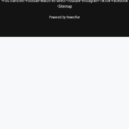
•
•
•
•
•
•
•
PSG transfert
Football
Match en direct
Youtube
Instagram
TikTok
Facebook
•
Sitemap
Powered by Newsifier