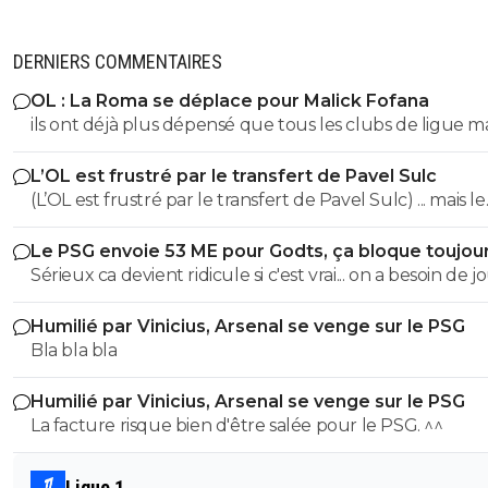
DERNIERS COMMENTAIRES
OL : La Roma se déplace pour Malick Fofana
ils ont déjà plus dépensé que tous les clubs de ligue 
réunis hors quatar.. ils veulent juste profitez au maxi
L’OL est frustré par le transfert de Pavel Sulc
des clubs qui sont beaucoup plus mal lotis qu'eux c'est 
(L’OL est frustré par le transfert de Pavel Sulc) ... mais le
du plus fort tout simplement..
public aussi commence a être frustré ... la vente de ces
Le PSG envoie 53 ME pour Godts, ça bloque toujou
"excellents" joueurs dont fait partie Pavel Sulc ... pour
Sérieux ca devient ridicule si c'est vrai... on a besoin de 
récupérer quoi ? qui? À un moment donné il faudra bi
pour la supercoupe ! sérieux a 5 ou 7M€ pres, go !!
arriver a construire dans le long terme... et avec , seul
Humilié par Vinicius, Arsenal se venge sur le PSG
avec , une équipe régulière ça finira par payer, mais là pour
Bla bla bla
l'instant, ???
Humilié par Vinicius, Arsenal se venge sur le PSG
La facture risque bien d'être salée pour le PSG. ^^
Ligue 1