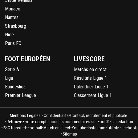
Stade Rennais
Monaco
Nantes
Strasbourg
Nice
Paris FC
FOOT EUROPÉEN
LIVESCORE
Serie A
Matchs en direct
Liga
Résultats Ligue 1
Bundesliga
Calendrier Ligue 1
Premier League
Classement Ligue 1
•
Mentions Légales - Confidentialité
Contact, recrutement et publicité
•
•
Retrouvez votre compte pour les commentaires sur Foot01
La rédaction
•
•
•
•
•
•
•
PSG transfert
Football
Match en direct
Youtube
Instagram
TikTok
Facebook
•
Sitemap