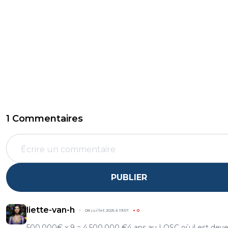
1 Commentaires
PUBLIER
liette-van-h
08 juillet 2025 à 19:57
+
0
500,000€ x 9 = 4,500,000 €4 ans au LOSC où il est dev