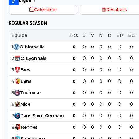
Calendrier
Résultats
REGULAR SEASON
Équipe
Pts
J
V
N
D
BP
BC
1
O
.
Marseille
0
0
0
0
0
0
0
2
O
.
Lyonnais
0
0
0
0
0
0
0
3
Brest
0
0
0
0
0
0
0
4
Lens
0
0
0
0
0
0
0
5
Toulouse
0
0
0
0
0
0
0
6
Nice
0
0
0
0
0
0
0
7
Paris
Saint
Germain
0
0
0
0
0
0
0
8
Rennes
0
0
0
0
0
0
0
9
Strasbourg
0
0
0
0
0
0
0