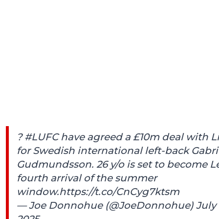
?
#LUFC
have agreed a £10m deal with Li
for Swedish international left-back Gabri
Gudmundsson. 26 y/o is set to become L
fourth arrival of the summer
window.
https://t.co/CnCyg7ktsm
— Joe Donnohue (@JoeDonnohue)
July 