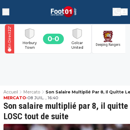
'
22
En Direct
0
0
1
Horbury
Golcar
Deeping Rangers
Town
United
Accueil
Mercato
Son Salaire Multiplié Par 8, Il Quitte L
MERCATO
•
08 JUIL. , 16:40
LOSC Tout De Suite
Son salaire multiplié par 8, il quitte 
LOSC tout de suite