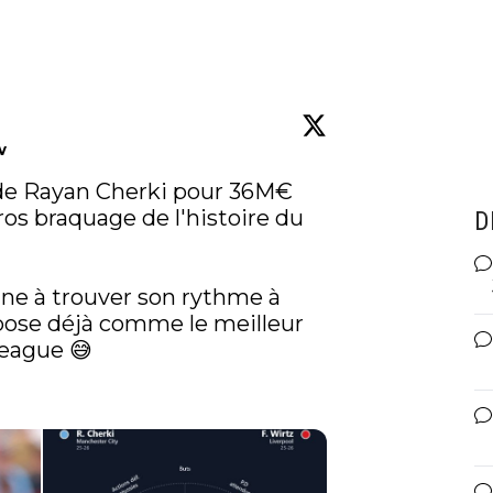
w
de Rayan Cherki pour 36M€ 
ros braquage de l'histoire du 
D
ine à trouver son rythme à 
pose déjà comme le meilleur 
eague 😅
