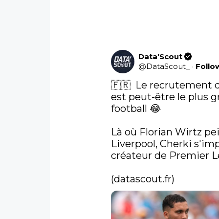
Data'Scout
@
DataScout_
·
Follo
🇫🇷  Le recrutement 
est peut-être le plus g
football 😂

Là où Florian Wirtz pe
Liverpool, Cherki s'im
créateur de Premier L
(
datascout.fr
) 