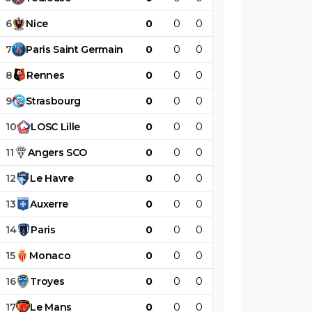
6
Nice
0
0
0
0
0
0
7
Paris
Saint
Germain
0
0
0
0
0
0
8
Rennes
0
0
0
0
0
0
9
Strasbourg
0
0
0
0
0
0
10
LOSC
Lille
0
0
0
0
0
0
11
Angers
SCO
0
0
0
0
0
0
12
Le
Havre
0
0
0
0
0
0
13
Auxerre
0
0
0
0
0
0
14
Paris
0
0
0
0
0
0
15
Monaco
0
0
0
0
0
0
16
Troyes
0
0
0
0
0
0
17
Le
Mans
0
0
0
0
0
0