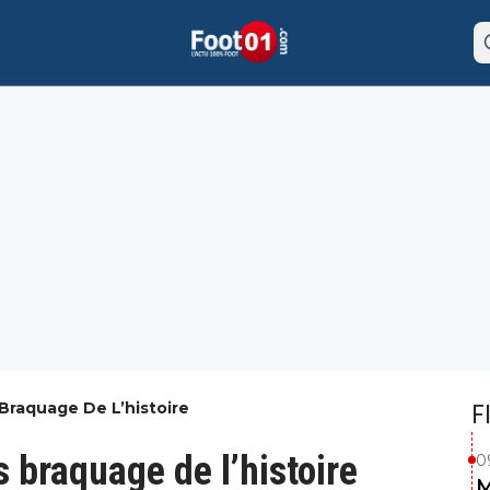
 Braquage De L’histoire
F
s braquage de l’histoire
0
M