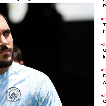
P
0
T
h
0
U
l
0
D
A
0
O