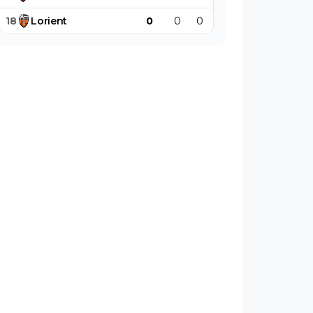
18
Lorient
0
0
0
0
0
0