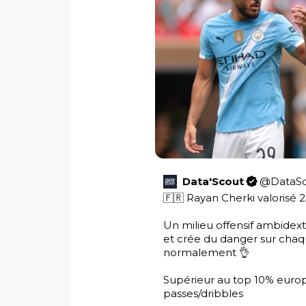
Data'Scout
@
DataS
🇫🇷 Rayan Cherki valorisé 
Un milieu offensif ambidextr
et crée du danger sur chaq
normalement 👌

Supérieur au top 10% europ
passes/dribbles 