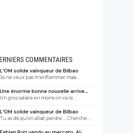
ERNIERS COMMENTAIRES
L'OM solide vainqueur de Bilbao
Je ne veux pas m'enflammer mais
franchement et objectivement cette
Une énorme bonne nouvelle arrive
équipe m'a séduit hier a part quelques
lundi à l'OM
Un gros salaire en moins on va le
éléments qu'il faut vraiment supprimer
remplacer par un jeune du centre de
style harit et une défense a renforcer le
L'OM solide vainqueur de Bilbao
formation..je pense que l ol peux faire
style de jeu proposé vers l'avant rapide la
Tu as dis qu'on allait perdre .... Cherche
monter ses jeunes
signature de genesio me plaît
pas et assume !
énormément simple et efficace j'étais
Fabian Ruiz vendu au mercato, Al-