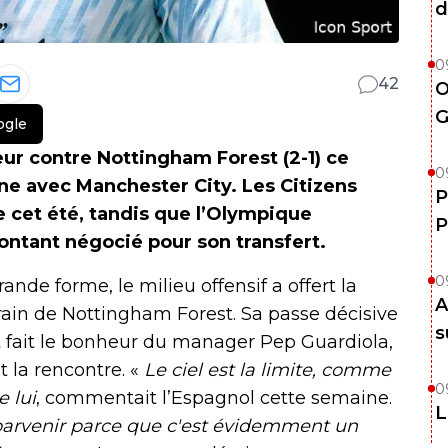
d
0
42
O
G
ogle
ur contre Nottingham Forest (2-1) ce
0
e avec Manchester City. Les Citizens
P
e cet été, tandis que l’Olympique
P
ontant négocié pour son transfert.
0
ande forme, le milieu offensif a offert la
A
rrain de Nottingham Forest. Sa passe décisive
s
nt fait le bonheur du manager Pep Guardiola,
t la rencontre. «
Le ciel est la limite, comme
0
e lui
, commentait l’Espagnol cette semaine.
L
 y parvenir parce que c'est évidemment un