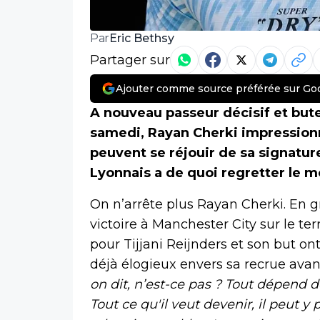
Eric Bethsy
Par
Partager sur
Ajouter comme source préférée sur Go
A nouveau passeur décisif et bute
samedi, Rayan Cherki impressionn
peuvent se réjouir de sa signatur
Lyonnais a de quoi regretter le m
On n’arrête plus Rayan Cherki. En gr
victoire à Manchester City sur le te
pour Tijjani Reijnders et son but o
déjà élogieux envers sa recrue avan
on dit, n’est-ce pas ? Tout dépend d
Tout ce qu'il veut devenir, il peut