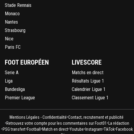
Stade Rennais
Monaco
Nantes
Strasbourg
Nice
Paris FC
FOOT EUROPÉEN
LIVESCORE
Serie A
Matchs en direct
Liga
Résultats Ligue 1
Bundesliga
Calendrier Ligue 1
Premier League
Classement Ligue 1
•
Mentions Légales - Confidentialité
Contact, recrutement et publicité
•
•
Retrouvez votre compte pour les commentaires sur Foot01
La rédaction
•
•
•
•
•
•
•
PSG transfert
Football
Match en direct
Youtube
Instagram
TikTok
Facebook