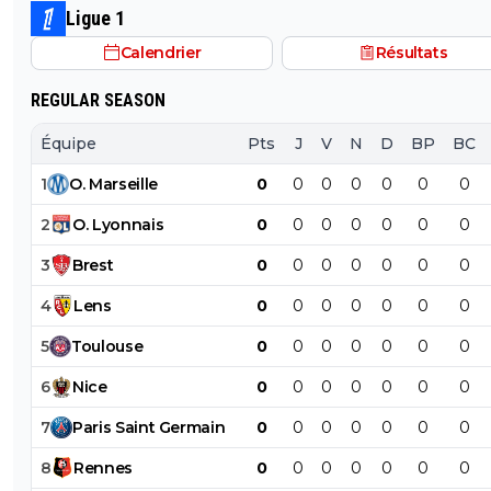
Ligue 1
Calendrier
Résultats
REGULAR SEASON
Équipe
Pts
J
V
N
D
BP
BC
1
O
.
Marseille
0
0
0
0
0
0
0
2
O
.
Lyonnais
0
0
0
0
0
0
0
3
Brest
0
0
0
0
0
0
0
4
Lens
0
0
0
0
0
0
0
5
Toulouse
0
0
0
0
0
0
0
6
Nice
0
0
0
0
0
0
0
7
Paris
Saint
Germain
0
0
0
0
0
0
0
8
Rennes
0
0
0
0
0
0
0