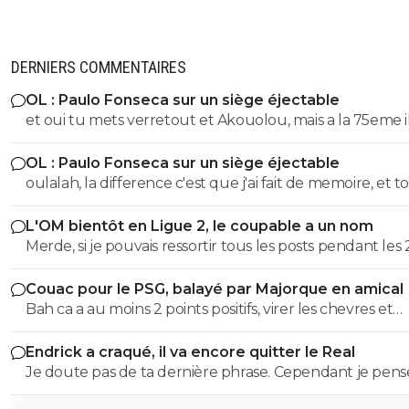
DERNIERS COMMENTAIRES
OL : Paulo Fonseca sur un siège éjectable
et oui tu mets verretout et Akouolou, mais a la 75eme i
sont plus sur le terrain et tu es en position de qualifié
OL : Paulo Fonseca sur un siège éjectable
oulalah, la difference c'est que j'ai fait de memoire, et to
été vérifier. 55eme donc 35 au lieu de 25, et 19eme don
L'OM bientôt en Ligue 2, le coupable a un nom
au lieu de 75, quel mensonge. Avocat, tu serais commis
Merde, si je pouvais ressortir tous les posts pendant les 
d'office, un avocat à 2 balles. Et en plus ce n'est pas si f
dernieres années ou je denoncais cet imposteur ... et le
puisqu'au retour il y a eu 7 min de temps additionel d
Couac pour le PSG, balayé par Majorque en amical
insultes de ses groupies qui voulaient me faire avaler sa
a joué 78 min à 10 Et encore une fois rien a voir de jouer
Bah ca a au moins 2 points positifs, virer les chevres et
semence comme eux ...
quand tu dois ne pas encaisser ou que tu dois marquer. Mais
démeloniser les autres, c’est plutot bien vu.
ça tu ne peux pas comprendre puisque tu n'as jamais m
Endrick a craqué, il va encore quitter le Real
pieds sur un terrain
Je doute pas de ta dernière phrase. Cependant je pense
qu'on a d'autres problèmes en ce moment que ca.