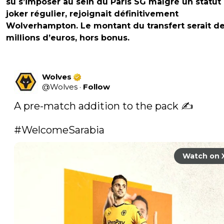
su s’imposer au sein du Paris SG malgré un statut
joker régulier, rejoignait définitivement
Wolverhampton. Le montant du transfert serait de
millions d’euros, hors bonus.
Wolves
@
Wolves
·
Follow
A pre-match addition to the pack ✍️

#WelcomeSarabia
Watch on 