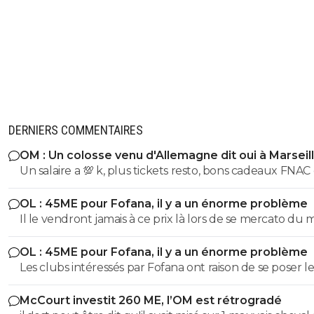
DERNIERS COMMENTAIRES
OM : Un colosse venu d'Allemagne dit oui à Marseil
Un salaire a 💯 k, plus tickets resto, bons cadeaux FNAC
carte UGC ça peut le faire
OL : 45ME pour Fofana, il y a un énorme problème
Il le vendront jamais à ce prix là lors de se mercato du 
OL : 45ME pour Fofana, il y a un énorme problème
Les clubs intéressés par Fofana ont raison de se poser le
bonnes questions à son sujet sur sa longue blessure. Il 
McCourt investit 260 ME, l’OM est rétrogradé
évident que les clubs cités ne veulent pas prendre de