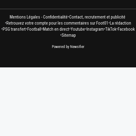
•
Mentions Légales - Confidentialité
Contact, recrutement et publicité
•
•
Retrouvez votre compte pour les commentaires sur Foot01
La rédaction
•
•
•
•
•
•
•
PSG transfert
Football
Match en direct
Youtube
Instagram
TikTok
Facebook
•
Sitemap
Powered by Newsifier