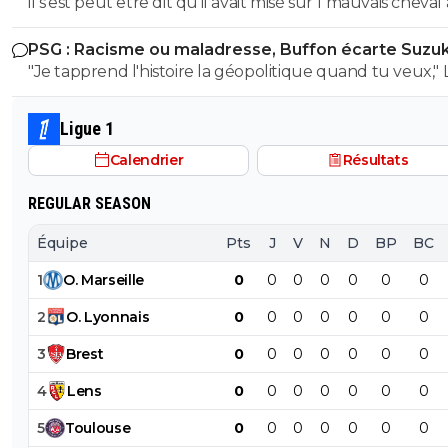
il s'est peut être dit qu'il avait misé sur 1 mauvais cheval
risques et s'interrogent sur sa longue blessure avant d
u coup
mettre une telle somme dans ce joueur.
PSG : Racisme ou maladresse, Buffon écarte Suzuk
"Je tapprend l'histoire la géopolitique quand tu veux," LOL
LOL LOL tu peux meme pas apprendre à un collégien
l'histoire puisque meme un élève de 3eme sait que le
Ligue 1
nazisme c'est pas en Italie contrairement à toi l'ane du
Calendrier
Résultats
! Ca se voit que t'es l'électeur moyen de LFI, un mec plus
bete que la moyenne et pas assez cultivé !! Tu viens de le
REGULAR SEASON
démontrer ici abruti ! putain tes parents t'ont fini à la pis
c'est pas possible....tu démontres que tu connais rien à r
Équipe
Pts
J
V
N
D
BP
BC
l'ignorant qui manque cruellement de culture veut n
1
O
.
Marseille
0
0
0
0
0
0
0
donner des cours mdr
2
O
.
Lyonnais
0
0
0
0
0
0
0
3
Brest
0
0
0
0
0
0
0
4
Lens
0
0
0
0
0
0
0
5
Toulouse
0
0
0
0
0
0
0