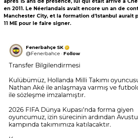
après 15 ans de présence, lui qui était arrivé à Ch
en 2011. Le Néerlandais avait encore un an de cont
Manchester City, et la formation d’Istanbul aurait 
11 ME pour le faire signer.
Fenerbahçe SK
@
Fenerbahce
·
Follow
Transfer Bilgilendirmesi 

Kulübümüz, Hollanda Milli Takımı oyuncusu
Nathan Aké ile anlaşmaya varmış ve futbolc
ile sözleşme imzalamıştır. 

2026 FIFA Dünya Kupası'nda forma giyen 
oyuncumuz, izin sürecinin ardından Avustur
kampında takımımıza katılacaktır. 
