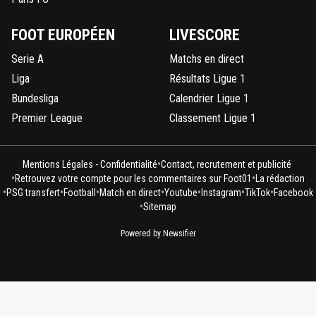
FOOT EUROPÉEN
LIVESCORE
Serie A
Matchs en direct
Liga
Résultats Ligue 1
Bundesliga
Calendrier Ligue 1
Premier League
Classement Ligue 1
•
Mentions Légales - Confidentialité
Contact, recrutement et publicité
•
•
Retrouvez votre compte pour les commentaires sur Foot01
La rédaction
•
•
•
•
•
•
•
PSG transfert
Football
Match en direct
Youtube
Instagram
TikTok
Facebook
•
Sitemap
Powered by Newsifier