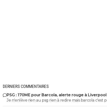
DERNIERS COMMENTAIRES
PSG : 170ME pour Barcola, alerte rouge à Liverpool
Je n'enlève rien au psg rien à redire mais barcola c'est p
plus de 80-100 hors bonus faut arrêter c'est pas kvara