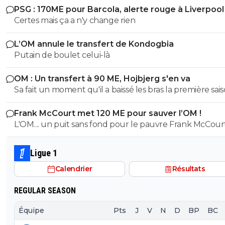
PSG : 170ME pour Barcola, alerte rouge à Liverpool
Mbappé Dembelé haaland
Certes mais ça a n'y change rien
L’OM annule le transfert de Kondogbia
Putain de boulet celui-là
OM : Un transfert à 90 ME, Hojbjerg s'en va
Sa fait un moment qu'il a baissé les bras la première saiso
etait top mais depuis quelques match etait en dessus. 
Frank McCourt met 120 ME pour sauver l’OM !
et bon vent a lui pour le reste de sa carrière ...
L'OM.... un puit sans fond pour le pauvre Frank McCourt
Ligue 1
Calendrier
Résultats
REGULAR SEASON
Équipe
Pts
J
V
N
D
BP
BC