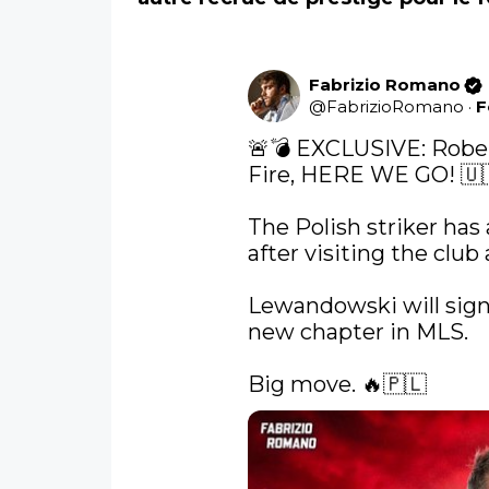
Fabrizio Romano
@
FabrizioRomano
·
F
🚨💣 EXCLUSIVE: Robe
Fire, HERE WE GO! 🇺
The Polish striker has 
after visiting the club
Lewandowski will sign 
new chapter in MLS.

Big move. 🔥🇵🇱 