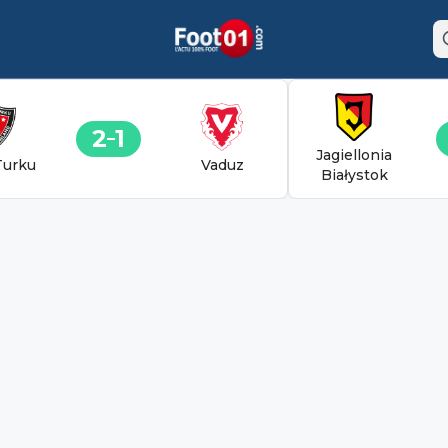
2
1
Jagiellonia
Turku
Vaduz
Białystok