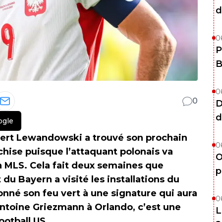
d
0
P
B
0
0
D
d
ogle
obert Lewandowski a trouvé son prochain
0
anchise puisque l’attaquant polonais va
O
n MLS. Cela fait deux semaines que
p
du Bayern a visité les installations du
 donné son feu vert à une signature qui aura
0
Antoine Griezmann à Orlando, c’est une
L
ootball US.