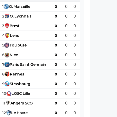
salariale permettant à l'OL de recruter
1
O
.
Marseille
0
0
0
0
0
0
2
O
.
Lyonnais
0
0
0
0
0
0
3
Brest
0
0
0
0
0
0
4
Lens
0
0
0
0
0
0
5
Toulouse
0
0
0
0
0
0
6
Nice
0
0
0
0
0
0
7
Paris
Saint
Germain
0
0
0
0
0
0
8
Rennes
0
0
0
0
0
0
9
Strasbourg
0
0
0
0
0
0
10
LOSC
Lille
0
0
0
0
0
0
11
Angers
SCO
0
0
0
0
0
0
12
Le
Havre
0
0
0
0
0
0