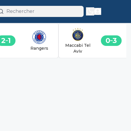
2
1
0
3
Maccabi Tel
Rangers
Aviv