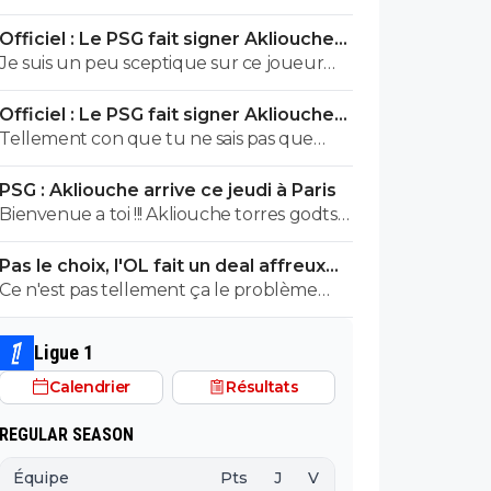
son histoire
ta bassese, tu ne décois jamais, raclure de
Officiel : Le PSG fait signer Akliouche
chiotte ^^
pour 50 ME
Je suis un peu sceptique sur ce joueur
que je trouve inconstant.J'espère que L.E
Officiel : Le PSG fait signer Akliouche
va lui faire passer un palier et le faire
pour 50 ME
Tellement con que tu ne sais pas que
progresser
Monaco a juste besoin d'argent
PSG : Akliouche arrive ce jeudi à Paris
Bienvenue a toi !!! Akliouche torres godts
digne et j espère doué ou autre on sera
Pas le choix, l'OL fait un deal affreux
plus fort que l annee passée
avec Getafe
Ce n'est pas tellement ça le problème
c'est qu'avec un tel salaire personne ne va
prendre le risque de signer le joueur.
Ligue 1
Pour espérer son transfert et encore une
Calendrier
Résultats
misère la seule solution est qu'il parte en
prêt et fasse une saison pleine ce qui est
REGULAR SEASON
impossible à l'OL de plus les 1,5 millions
économisés libère mnt de la masse
Équipe
Pts
J
V
N
D
BP
B