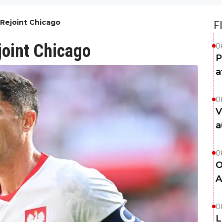
Rejoint Chicago
F
oint Chicago
0
P
a
0
V
a
0
O
A
0
L