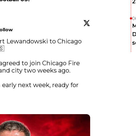
2
0
M
ollow
D
rt Lewandowski to Chicago 
s


agreed to join Chicago Fire 
 and city two weeks ago.

early next week, ready for 