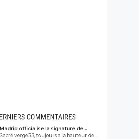
ERNIERS COMMENTAIRES
Madrid officialise la signature de
Diomande, le plus gros transfert de
Sacré verge33, toujours a la hauteur de