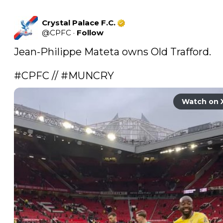
Crystal Palace F.C.
@
CPFC
·
Follow
Jean-Philippe Mateta owns Old Trafford.

#CPFC
 // 
#MUNCRY
Watch on 