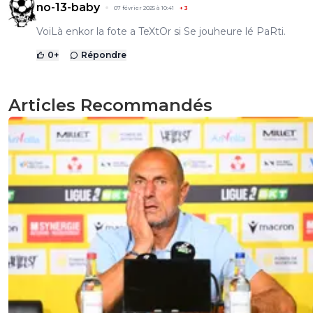
no-13-baby
07 février 2025 à 10:41
+
3
VoiLà enkor la fote a TeXtOr si Se jouheure lé PaRti.
0
+
Répondre
Articles Recommandés