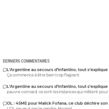
DERNIERS COMMENTAIRES
L'Argentine au secours d'Infantino, tout s'explique
Ça commence à être bien trop flagrant.
L'Argentine au secours d'Infantino, tout s'explique
pauvre connard. ce sont les instances qui militent pour lui.
alors evite de m insulter pauvre merde
OL : 45ME pour Malick Fofana, ce club déchire son 
https://www.foot01.com/foot-mondial/leurope-pousse-a
L'OL ne veut pas le vendre. Normal.