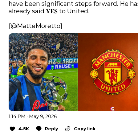
have been significant steps forward. He has
already said 𝐘𝐄𝐒 to United.

[
@MatteMoretto
] 
1:14 PM · May 9, 2026
4.5K
Reply
Copy link