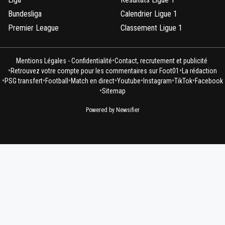
Bundesliga
Calendrier Ligue 1
Premier League
Classement Ligue 1
•
Mentions Légales - Confidentialité
Contact, recrutement et publicité
•
•
Retrouvez votre compte pour les commentaires sur Foot01
La rédaction
•
•
•
•
•
•
•
PSG transfert
Football
Match en direct
Youtube
Instagram
TikTok
Facebook
•
Sitemap
Powered by Newsifier