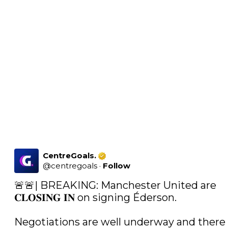
CentreGoals.
@
centregoals
·
Follow
🚨🚨| BREAKING: Manchester United are 
𝐂𝐋𝐎𝐒𝐈𝐍𝐆 𝐈𝐍 on signing Éderson. 

Negotiations are well underway and there 