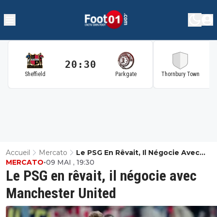
20:30
2
Sheffield
Parkgate
Thornbury Town
Accueil
Mercato
Le PSG En Rêvait, Il Négocie Avec
MERCATO
•
09 MAI , 19:30
Manchester United
Le PSG en rêvait, il négocie avec
Manchester United