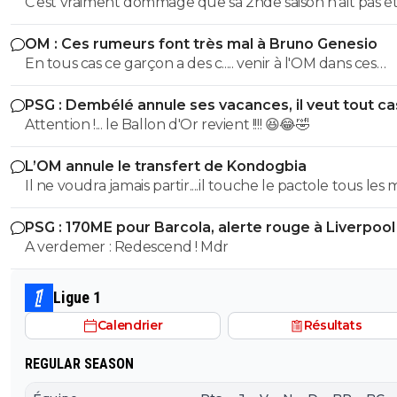
C'est vraiment dommage que sa 2nde saison n'ait pas é
même niveau que la 1ere. On s'est pris des buts gag,
OM : Ces rumeurs font très mal à Bruno Genesio
notamment lors de notre dernier match de LDC en
En tous cas ce garçon a des c..... venir à l'OM dans ces
Belgique, sur le 1er ou 2eme je ne me souviens plus. I
conditions, bravo, respect
L1 il n'a pas fait une 2e saison du niveau de la 1ere. Do
PSG : Dembélé annule ses vacances, il veut tout c
Attention !... le Ballon d'Or revient !!!! 😆😂🤣
L’OM annule le transfert de Kondogbia
Il ne voudra jamais partir....il touche le pactole tous les 
Marseille. Il est cramé en plus
PSG : 170ME pour Barcola, alerte rouge à Liverpool
A verdemer : Redescend ! Mdr
Ligue 1
Calendrier
Résultats
REGULAR SEASON