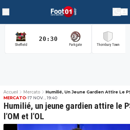
20:30
2
Sheffield
Parkgate
Thornbury Town
Accueil
Mercato
Humilié, Un Jeune Gardien Attire Le P
MERCATO
•
17 NOV. , 19:40
L’OM Et L’OL
Humilié, un jeune gardien attire le 
l’OM et l’OL