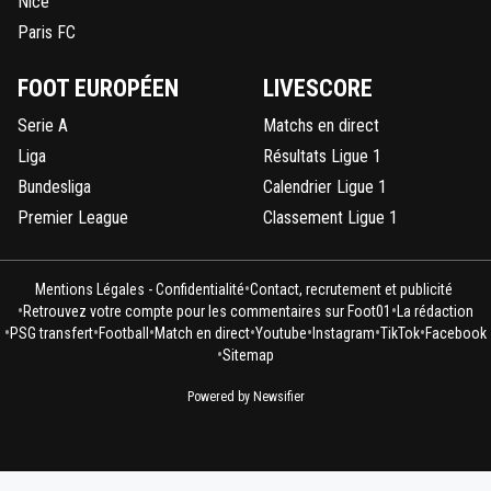
Nice
Paris FC
FOOT EUROPÉEN
LIVESCORE
Serie A
Matchs en direct
Liga
Résultats Ligue 1
Bundesliga
Calendrier Ligue 1
Premier League
Classement Ligue 1
•
Mentions Légales - Confidentialité
Contact, recrutement et publicité
•
•
Retrouvez votre compte pour les commentaires sur Foot01
La rédaction
•
•
•
•
•
•
•
PSG transfert
Football
Match en direct
Youtube
Instagram
TikTok
Facebook
•
Sitemap
Powered by Newsifier