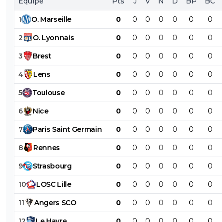
Équipe
Pts
J
V
N
D
BP
BC
1
O
.
Marseille
0
0
0
0
0
0
0
2
O
.
Lyonnais
0
0
0
0
0
0
0
3
Brest
0
0
0
0
0
0
0
4
Lens
0
0
0
0
0
0
0
5
Toulouse
0
0
0
0
0
0
0
6
Nice
0
0
0
0
0
0
0
7
Paris
Saint
Germain
0
0
0
0
0
0
0
8
Rennes
0
0
0
0
0
0
0
9
Strasbourg
0
0
0
0
0
0
0
10
LOSC
Lille
0
0
0
0
0
0
0
11
Angers
SCO
0
0
0
0
0
0
0
12
Le
Havre
0
0
0
0
0
0
0