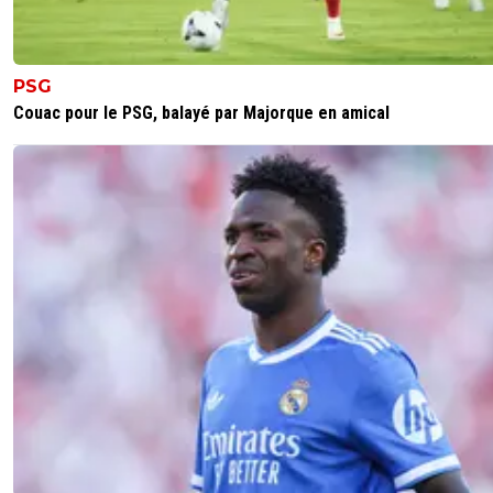
0
+
Répondre
mvf-69-jonathan
19 janvier 2012 à 17:22
+
0
PSG
Salut Steph !! C'est Jonathan je viens de me créer
Couac pour le PSG, balayé par Majorque en amical
compte , je ne voulais plus utiliser mon Facebook..
0
+
Répondre
Stef69
19 janvier 2012 à 17:23
+
0
comment va poto?
0
+
Répondre
mvf-69-jonathan
19 janvier 2012 à 17:28
+
0
Bien et toi ? La journée ?
0
+
Répondre
Stef69
19 janvier 2012 à 17:30
+
0
journée de merde,j arrete de fumer!!!!!!LA