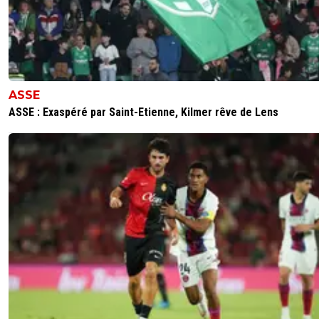
j'ai bien peur que tu ais raison, trop deg par l'attitu
d'eder qui pourrait prolonger avec une clause de 
pour que tout le monde soit content surtout qu'il 
justifié son prix et qu'il a été blessé pdt un an et 
0
+
Répondre
ASSE
supporterdujeu
20 janvier 2012 à 10:57
+
73
ASSE : Exaspéré par Saint-Etienne, Kilmer rêve de Lens
Concernant Ederson, je ne sais pas tout.Je sais 
peut y avoir une différence entre les propos du
et ceux de son agent...Le point de discordance
les 2 parties semblerait être le temps de jeu et 
positionnement sur le terrain.
0
+
Répondre
Stef69
19 janvier 2012 à 17:19
+
0
le mec joue a VA ,il se permet de faire la fine bouche!!!!sa
denigrer VA bien sur,mais bon pas grave,il espére surem
une offre de chelsea ou MU!!!!^^