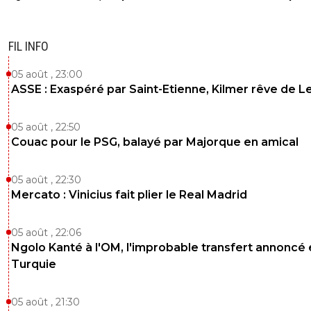
dclopes ^^^COURAGE
0
+
Répondre
FIL INFO
##
19 janvier 2012 à 17:39
+
0
05 août , 23:00
Ca va Hulk ? ^^
ASSE : Exaspéré par Saint-Etienne, Kilmer rêve de L
0
+
Répondre
05 août , 22:50
Stef69
19 janvier 2012 à 17:38
+
0
Couac pour le PSG, balayé par Majorque en amical
salut vertdan,moi sur les nerfs?non tu crois?M
0
+
Répondre
05 août , 22:30
Mercato : Vinicius fait plier le Real Madrid
vertdan
19 janvier 2012 à 17:40
+
0
salut Aulas ;)bien et toi?
05 août , 22:06
Ngolo Kanté à l'OM, l'improbable transfert annoncé
0
+
Répondre
Turquie
##
19 janvier 2012 à 17:44
+
0
Ouais tranquille
05 août , 21:30