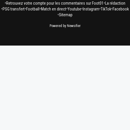
•
•
Retrouvez votre compte pour les commentaires sur Foot01
La rédaction
•
•
•
•
•
•
•
PSG transfert
Football
Match en direct
Youtube
Instagram
TikTok
Facebook
•
Sitemap
Powered by Newsifier