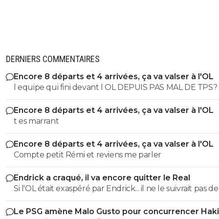
jack2425
19 janvier 2012 à 16:39
+
0
fofana n'est pas mdf comme max il est plus da
style de kksinon à gauche j'ai envie de faire co
à kolo, dabo et umtiti
0
+
Répondre
DERNIERS COMMENTAIRES
riffit
19 janvier 2012 à 16:43
+
0
Encore 8 départs et 4 arrivées, ça va valser à l'OL
l equipe qui fini devant l OL DEPUIS PAS MAL DE TPS? lol. t
Mouais... Si vous trouvez que Max est un pur md
es tro malin toi
connais des mdef qui doivent se retourner dans
tombe...(et en plus, ils sont encore vivants, alor
Encore 8 départs et 4 arrivées, ça va valser à l'OL
pas sympa ! :p )Et puis il y a S.Koné qui pousse
t es marrant
derrière, d'ici un ou deux ans.
Encore 8 départs et 4 arrivées, ça va valser à l'OL
0
+
Répondre
Compte petit Rémi et reviens me parler
madvillain
19 janvier 2012 à 16:46
+
0
Endrick a craqué, il va encore quitter le Real
Si on se met a compté sur tout ceux qui pouss
Si l'OL était exaspéré par Endrick... il ne le suivrait pas de
derrière, ça va finir par faire mal au cul ^^
près. Bref... Quand l'équipe sera complète... ce sera beaucoup
0
+
Répondre
Le PSG amène Malo Gusto pour concurrencer Hak
mieux.