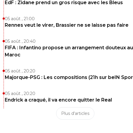
EdF : Zidane prend un gros risque avec les Bleus
0
+
Répondre
Stef69
19 janvier 2012 à 17:37
+
0
05 août , 21:00
salut poto,sa fait une semaine!!!
Rennes veut le virer, Brassier ne se laisse pas faire
0
+
Répondre
05 août , 20:40
##
19 janvier 2012 à 17:38
+
0
FIFA : Infantino propose un arrangement douteux au
Maroc
Faut pas craquer frero !
0
+
Répondre
05 août , 20:20
Stef69
Majorque-PSG : Les compositions (21h sur beIN Sport
19 janvier 2012 à 17:40
+
0
j ai envie de mettre des baffes!!!!
05 août , 20:20
0
+
Répondre
Endrick a craqué, il va encore quitter le Real
mvf-69-jonathan
19 janvier 2012 à 16:46
+
0
Plus d'articles
S'il vous plait comment on met une Bio à coté de son n
0
+
Répondre