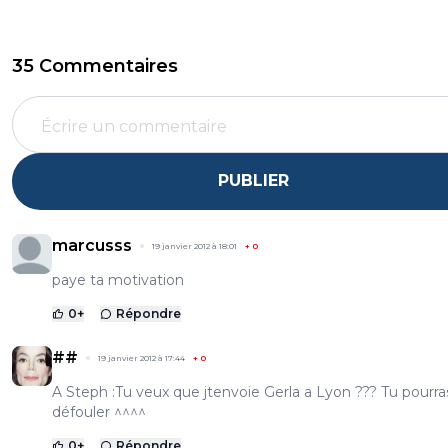
35 Commentaires
PUBLIER
marcusss
19 janvier 2012 à 18:01
+
0
paye ta motivation
0
+
Répondre
##
19 janvier 2012 à 17:44
+
0
A Steph :Tu veux que jtenvoie Gerla a Lyon ??? Tu pourra
défouler ^^^^
0
+
Répondre