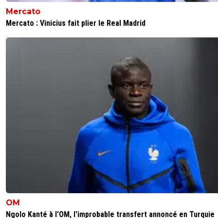
MISEREEEEEEEEEEEE!!!!!GRRRRRRR
Mercato
0
+
Répondre
Mercato : Vinicius fait plier le Real Madrid
mvf-69-jonathan
19 janvier 2012 à 17:33
+
0
Ah Ok courage alors Poto ;)
0
+
Répondre
Stef69
19 janvier 2012 à 17:33
+
0
merci poto,dur dur!!!!
0
+
Répondre
vertdan
19 janvier 2012 à 17:37
+
0
déjà que tu es sur les nerfs,dur dur,en effet^^sa
steph ;)
0
+
Répondre
##
19 janvier 2012 à 17:36
+
0
OM
ca va ou quoi Steph ! Ah ben nan ca va pas t'as
Ngolo Kanté à l'OM, l'improbable transfert annoncé en Turquie