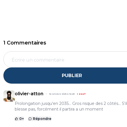
1 Commentaires
PUBLIER
olivier-atton
16 octobre 2025 à 16:28
+
2447
Prolongation jusqu'en 2035... Gros risque des 2 côtés... S'i
blesse pas, forcément il partira a un moment
0
+
Répondre