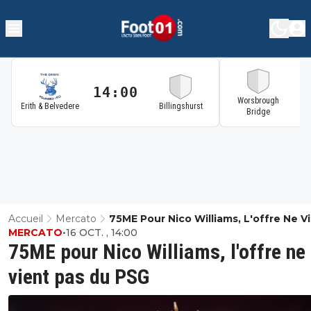
14:00
1
Worsbrough
Erith & Belvedere
Billingshurst
Bridge
Accueil
Mercato
75ME Pour Nico Williams, L'offre Ne V
MERCATO
•
16 OCT. , 14:00
Pas Du PSG
75ME pour Nico Williams, l'offre ne
vient pas du PSG