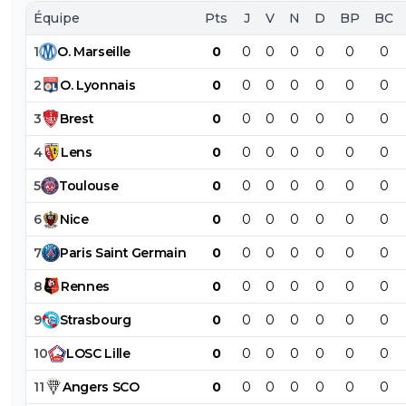
Équipe
Pts
J
V
N
D
BP
BC
1
O
.
Marseille
0
0
0
0
0
0
0
2
O
.
Lyonnais
0
0
0
0
0
0
0
3
Brest
0
0
0
0
0
0
0
4
Lens
0
0
0
0
0
0
0
5
Toulouse
0
0
0
0
0
0
0
6
Nice
0
0
0
0
0
0
0
7
Paris
Saint
Germain
0
0
0
0
0
0
0
8
Rennes
0
0
0
0
0
0
0
9
Strasbourg
0
0
0
0
0
0
0
10
LOSC
Lille
0
0
0
0
0
0
0
11
Angers
SCO
0
0
0
0
0
0
0