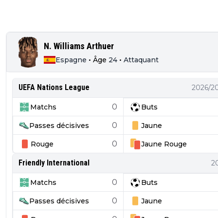
N. Williams Arthuer
Espagne
•
Âge
24
•
Attaquant
UEFA Nations League
2026/2
0
Matchs
Buts
0
Passes décisives
Jaune
0
Rouge
Jaune
Rouge
Friendly International
2
0
Matchs
Buts
0
Passes décisives
Jaune