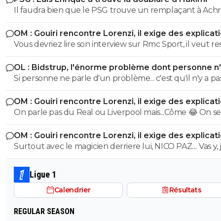
Il faudra bien que le PSG trouve un remplaçant à Achr
Hakimi... vu qu'il risque de se retrouver en prison pour v
OM : Gouiri rencontre Lorenzi, il exige des explicat
durant cette saison.
Vous devriez lire son interview sur Rmc Sport, il veut re
l'OM et n'a pas l'intention de partir.
OL : Bidstrup, l'énorme problème dont personne n
parler
Si personne ne parle d'un problème... c'est qu'il n'y a pa
problème. ^^
OM : Gouiri rencontre Lorenzi, il exige des explicat
On parle pas du Real ou Liverpool mais...Côme 😂 On se
mec qui souhaite absolument partir de ce club de
OM : Gouiri rencontre Lorenzi, il exige des explicat
baltringue
Surtout avec le magicien derriere lui, NICO PAZ.... Vas y, 
voudrai vraiment pas
Ligue 1
Calendrier
Résultats
REGULAR SEASON