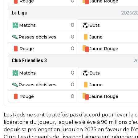
0
Rouge
Jaune
Rouge
La Liga
2026/2
0
Matchs
Buts
0
Passes décisives
Jaune
0
Rouge
Jaune
Rouge
Club Friendlies 3
2
0
Matchs
Buts
0
Passes décisives
Jaune
0
Rouge
Jaune
Rouge
Les Reds ne sont toutefois pas d’accord pour lever la 
libératoire du joueur, laquelle s’élève à 90 millions d’e
depuis sa prolongation jusqu’en 2035 en faveur de l’At
Club. Les dirigeants de Liverpool aimeraient négocier 