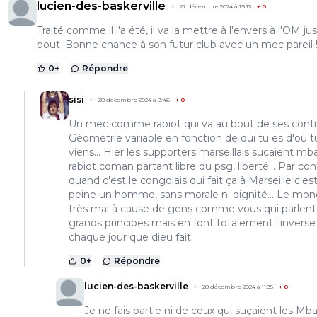
lucien-des-baskerville
27 décembre 2024 à 19:13
+
0
Traité comme il l'a été, il va la mettre à l'envers à l'OM ju
bout !Bonne chance à son futur club avec un mec pareil 
0
+
Répondre
sisi
28 décembre 2024 à 9:46
+
0
Un mec comme rabiot qui va au bout de ses contra
Géométrie variable en fonction de qui tu es d'où t
viens... Hier les supporters marseillais sucaient m
rabiot coman partant libre du psg, liberté... Par con
quand c'est le congolais qui fait ça à Marseille c'est
peine un homme, sans morale ni dignité... Le mon
très mal à cause de gens comme vous qui parlent
grands principes mais en font totalement l'inverse
chaque jour que dieu fait
0
+
Répondre
lucien-des-baskerville
28 décembre 2024 à 11:35
+
0
Je ne fais partie ni de ceux qui suçaient les M