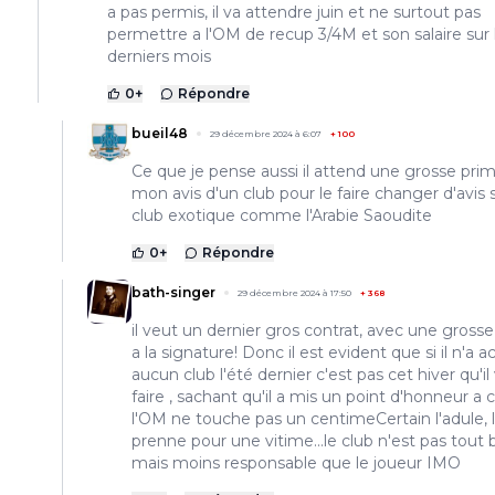
a pas permis, il va attendre juin et ne surtout pas
permettre a l'OM de recup 3/4M et son salaire sur 
derniers mois
0
+
Répondre
bueil48
29 décembre 2024 à 6:07
+
100
Ce que je pense aussi il attend une grosse pri
mon avis d'un club pour le faire changer d'avis 
club exotique comme l'Arabie Saoudite
0
+
Répondre
bath-singer
29 décembre 2024 à 17:50
+
368
il veut un dernier gros contrat, avec une gross
a la signature! Donc il est evident que si il n'a 
aucun club l'été dernier c'est pas cet hiver qu'il 
faire , sachant qu'il a mis un point d'honneur a 
l'OM ne touche pas un centimeCertain l'adule, 
prenne pour une vitime...le club n'est pas tout b
mais moins responsable que le joueur IMO