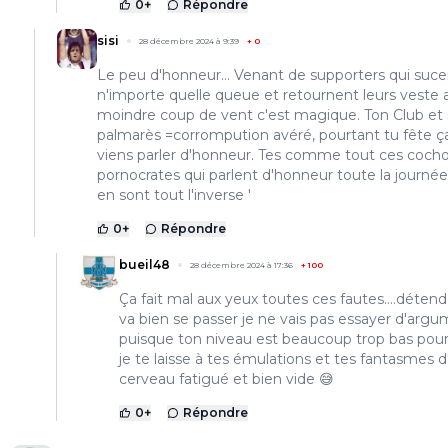
0
+
Répondre
sisi
28 décembre 2024 à 9:39
+
0
Le peu d'honneur... Venant de supporters qui suce
n'importe quelle queue et retournent leurs veste 
moindre coup de vent c'est magique. Ton Club et
palmarès =corrompution avéré, pourtant tu fête ç
viens parler d'honneur. Tes comme tout ces coch
pornocrates qui parlent d'honneur toute la journé
en sont tout l'inverse '
0
+
Répondre
bueil48
28 décembre 2024 à 17:36
+
100
Ça fait mal aux yeux toutes ces fautes....détend
va bien se passer je ne vais pas essayer d'arg
puisque ton niveau est beaucoup trop bas pou
je te laisse à tes émulations et tes fantasmes d
cerveau fatigué et bien vide 😅
0
+
Répondre