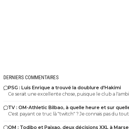
DERNIERS COMMENTAIRES
PSG : Luis Enrique a trouvé la doublure d'Hakimi
Ce serait une excellente chose, puisque le club a l'ambi
de s'appuyer sur la formation.
TV : OM-Athletic Bilbao, à quelle heure et sur quell
chaîne ?
C'est payant ce truc là "twitch" ? Je connais pas du tout
OM : Todibo et Paixao, deux décisions XXL à Marsei