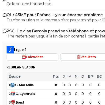
Ça ferait une bonne base
OL : 45ME pour Fofana, il y a un énorme problème
Tu n'en sais rien et le mercato n'est pas terminé pour l'
n'est même pas commencé. Je souhaite néanmoins un
PSG : Le clan Barcola prend son téléphone et pro
bonne saison à l'OL.
un séisme
Il ne restera pas jusqu'à la fin de son contrat il partira l'é
prochain pour moins cher au pire des cas. Encore qu'il n
pas exclu qu'il finisse par s'imposer et décide de prolong
Ligue 1
foot va vite.
Calendrier
Résultats
REGULAR SEASON
Équipe
Pts
J
V
N
D
BP
BC
1
O
.
Marseille
0
0
0
0
0
0
0
2
O
.
Lyonnais
0
0
0
0
0
0
0
3
Brest
0
0
0
0
0
0
0