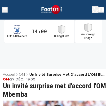
14:00
1
Worsbrough
Erith & Belvedere
Billingshurst
Bridge
Accueil
OM
Un Invité Surprise Met D'accord L'OM Et
OM
•
27 DÉC. , 19:00
Mbemba
Un invité surprise met d'accord l'OM
Mbemba