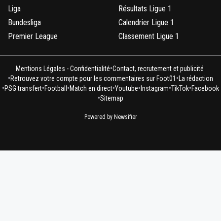
Liga
Résultats Ligue 1
Bundesliga
Calendrier Ligue 1
Premier League
Classement Ligue 1
•
Mentions Légales - Confidentialité
Contact, recrutement et publicité
•
•
Retrouvez votre compte pour les commentaires sur Foot01
La rédaction
•
•
•
•
•
•
•
PSG transfert
Football
Match en direct
Youtube
Instagram
TikTok
Facebook
•
Sitemap
Powered by Newsifier