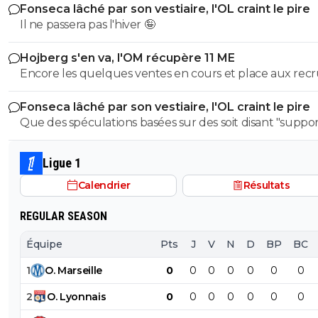
Fonseca lâché par son vestiaire, l'OL craint le pire
Il ne passera pas l'hiver 🤪
Hojberg s'en va, l'OM récupère 11 ME
Encore les quelques ventes en cours et place aux rec
maintenant 👊⚽
Fonseca lâché par son vestiaire, l'OL craint le pire
Que des spéculations basées sur des soit disant "suppor
de X....
Ligue 1
Calendrier
Résultats
REGULAR SEASON
Équipe
Pts
J
V
N
D
BP
BC
1
O
.
Marseille
0
0
0
0
0
0
0
2
O
.
Lyonnais
0
0
0
0
0
0
0