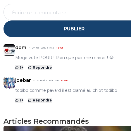
PUBLIER
dom
27 mai 2026 à 14:13
+
572
Moi je vote POUR ! Rien que poir me marrer ! 😂
1
+
Répondre
joebar
27 mai 2026 à 13:05
+
202
todibo comme pavard il est cramé au chiot todibo
1
+
Répondre
Articles Recommandés