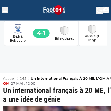
4
1
1
Worsbrough
Erith &
Billingshurst
Bridge
Belvedere
Accueil
OM
Un International Français À 20 ME, L’OM A
OM
•
27 MAI , 12:00
Idée De Génie
Un international français à 20 ME, 
a une idée de génie