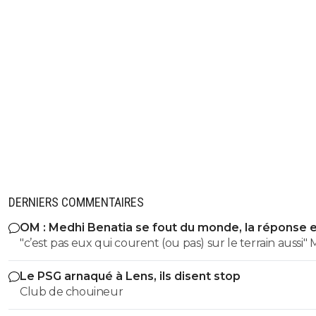
DERNIERS COMMENTAIRES
OM : Medhi Benatia se fout du monde, la réponse 
violente
"c’est pas eux qui courent (ou pas) sur le terrain aussi" Merci
pour l'info heureusement que tu est la 😘
Le PSG arnaqué à Lens, ils disent stop
Club de chouineur