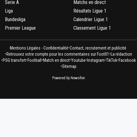
Serie A
Matchs en direct
Liga
Résultats Ligue 1
Bundesliga
Calendrier Ligue 1
Premier League
Classement Ligue 1
•
Mentions Légales - Confidentialité
Contact, recrutement et publicité
•
•
Retrouvez votre compte pour les commentaires sur Foot01
La rédaction
•
•
•
•
•
•
•
PSG transfert
Football
Match en direct
Youtube
Instagram
TikTok
Facebook
•
Sitemap
Powered by Newsifier