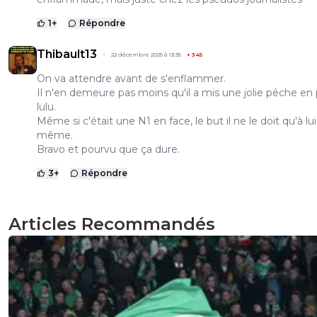
1
+
Répondre
Thibault13
22 décembre 2025 à 13:35
+
345
On va attendre avant de s'enflammer.
Il n'en demeure pas moins qu'il a mis une jolie pêche en 
lulu.
Même si c'était une N1 en face, le but il ne le doit qu'à lui
même.
Bravo et pourvu que ça dure.
3
+
Répondre
Articles Recommandés