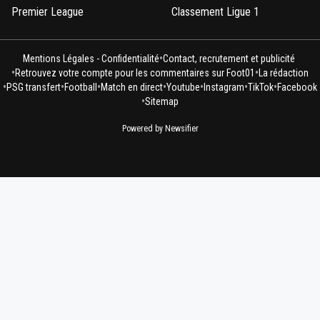
Premier League
Classement Ligue 1
•
Mentions Légales - Confidentialité
Contact, recrutement et publicité
•
•
Retrouvez votre compte pour les commentaires sur Foot01
La rédaction
•
•
•
•
•
•
•
PSG transfert
Football
Match en direct
Youtube
Instagram
TikTok
Facebook
•
Sitemap
Powered by Newsifier