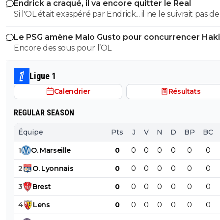
Endrick a craqué, il va encore quitter le Real
Si l'OL était exaspéré par Endrick... il ne le suivrait pas de
près. Bref... Quand l'équipe sera complète... ce sera beaucoup
Le PSG amène Malo Gusto pour concurrencer Hak
mieux.
Encore des sous pour l’OL
Ligue 1
Calendrier
Résultats
REGULAR SEASON
Équipe
Pts
J
V
N
D
BP
BC
1
O
.
Marseille
0
0
0
0
0
0
0
2
O
.
Lyonnais
0
0
0
0
0
0
0
3
Brest
0
0
0
0
0
0
0
4
Lens
0
0
0
0
0
0
0