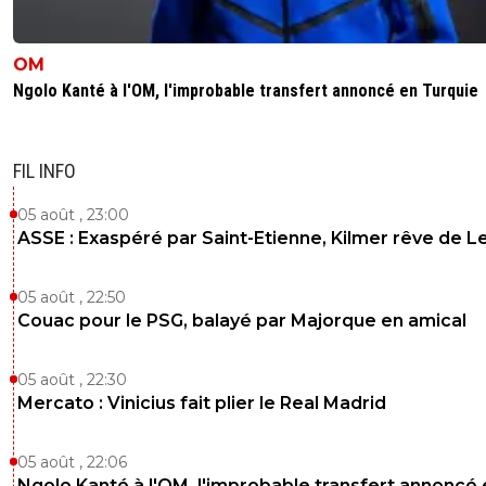
OM
Ngolo Kanté à l'OM, l'improbable transfert annoncé en Turquie
FIL INFO
05 août , 23:00
ASSE : Exaspéré par Saint-Etienne, Kilmer rêve de L
05 août , 22:50
Couac pour le PSG, balayé par Majorque en amical
05 août , 22:30
Mercato : Vinicius fait plier le Real Madrid
05 août , 22:06
Ngolo Kanté à l'OM, l'improbable transfert annoncé