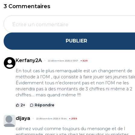
3 Commentaires
PUBLIER
Kerfany2A
22 décembre 2025 à 13:57
+
329
En tout cas le plus remarquable est un changement de
méthode à l’OM , qui consiste à faire jouer ses jeunes tal
Évidemment tous n’ecloreront pas et non l’OM ne les
reviendra pas à des montants de 3 chiffres ni même à 2
chiffres.... mais quand même !!!!
2
+
Répondre
dijaya
22 décembre 2025 à 13:44
+
2139
calmez vous! comme toujours du mensonge et de l
enflammade, mais juste chez les pseudos journalistes