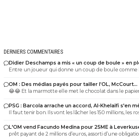
DERNIERS COMMENTAIRES
Didier Deschamps a mis « un coup de boule » en pl
Mondial
Entre un joueur qui donne un coup de boule comme 
sélectionneur en poste, et la critique sur l' arrbitrage il y
OM : Des médias payés pour tailler l’OL, McCourt
une sacré différence, l'arbitre n'a pas reçu de coup par
accusé
😂😂 Et la marmotte elle met le chocolat dans le papier
contre l' Italien lui oui Quel exemple pour les jeunes
pauvre foutre0. Les cons, ça ose tout, c'est même à ça 
poussent que de mettre un sélectionneur comme celu
PSG : Barcola arrache un accord, Al-Khelaifi s'en m
les reconnaît.
vient d'être nommé !
Il faut tenir bon. Ils vont les lâcher les 150 millions, les r
!!
L'OM vend Facundo Medina pour 25ME à Leverkus
prêt payant de 2 millions d’euros, assorti d’une obligati