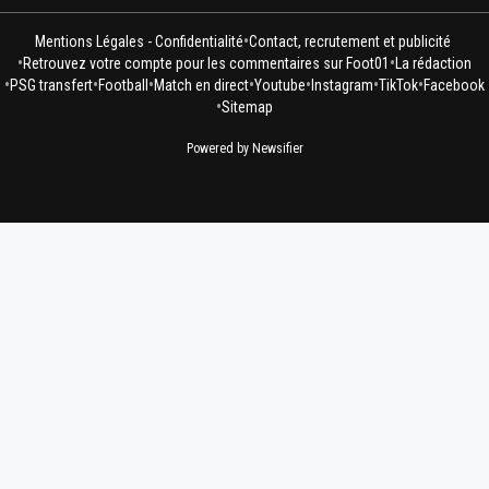
•
Mentions Légales - Confidentialité
Contact, recrutement et publicité
•
•
Retrouvez votre compte pour les commentaires sur Foot01
La rédaction
•
•
•
•
•
•
•
PSG transfert
Football
Match en direct
Youtube
Instagram
TikTok
Facebook
•
Sitemap
Powered by Newsifier