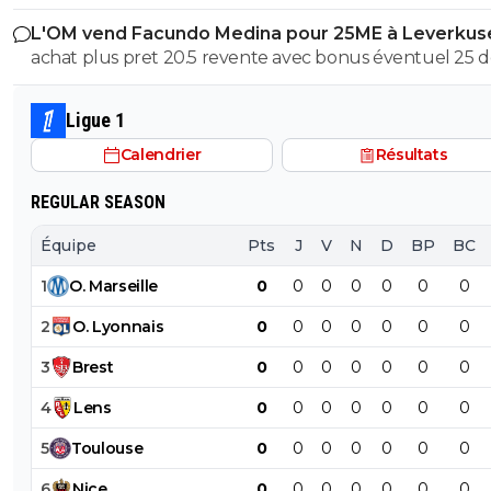
d’achat fixée à 18 millions, à laquelle s’ajoutent 2 million
L'OM vend Facundo Medina pour 25ME à Leverkus
bonus facilement atteignables
achat plus pret 20.5 revente avec bonus éventuel 25 
aux max 4.5M ce n'est pas avec cela que tu vas renfloue
caisses
Ligue 1
Calendrier
Résultats
REGULAR SEASON
Équipe
Pts
J
V
N
D
BP
BC
1
O
.
Marseille
0
0
0
0
0
0
0
2
O
.
Lyonnais
0
0
0
0
0
0
0
3
Brest
0
0
0
0
0
0
0
4
Lens
0
0
0
0
0
0
0
5
Toulouse
0
0
0
0
0
0
0
6
Nice
0
0
0
0
0
0
0