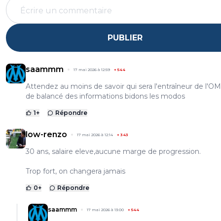
PUBLIER
saammm
17 mai 2026 à 12:59
+
544
Attendez au moins de savoir qui sera l'entraîneur de l'O
de balancé des informations bidons les modos
1
+
Répondre
low-renzo
17 mai 2026 à 12:14
+
343
30 ans, salaire eleve,aucune marge de progression.
Trop fort, on changera jamais
0
+
Répondre
saammm
17 mai 2026 à 13:00
+
544