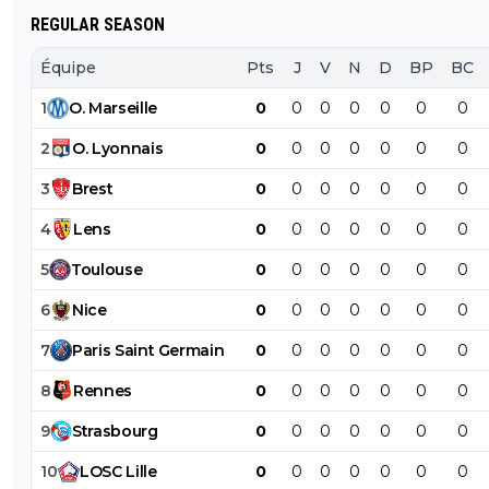
REGULAR SEASON
Équipe
Pts
J
V
N
D
BP
BC
1
O
.
Marseille
0
0
0
0
0
0
0
2
O
.
Lyonnais
0
0
0
0
0
0
0
3
Brest
0
0
0
0
0
0
0
4
Lens
0
0
0
0
0
0
0
5
Toulouse
0
0
0
0
0
0
0
6
Nice
0
0
0
0
0
0
0
7
Paris
Saint
Germain
0
0
0
0
0
0
0
8
Rennes
0
0
0
0
0
0
0
9
Strasbourg
0
0
0
0
0
0
0
10
LOSC
Lille
0
0
0
0
0
0
0