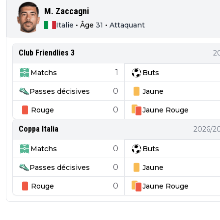
M. Zaccagni
Italie
•
Âge
31
•
Attaquant
Club Friendlies 3
2
1
Matchs
Buts
0
Passes décisives
Jaune
0
Rouge
Jaune
Rouge
Coppa Italia
2026/2
0
Matchs
Buts
0
Passes décisives
Jaune
0
Rouge
Jaune
Rouge