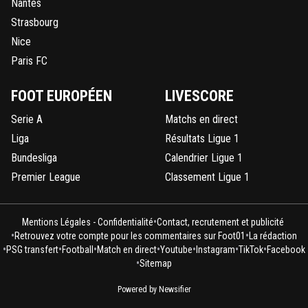
Nantes
Strasbourg
Nice
Paris FC
FOOT EUROPÉEN
LIVESCORE
Serie A
Matchs en direct
Liga
Résultats Ligue 1
Bundesliga
Calendrier Ligue 1
Premier League
Classement Ligue 1
•
Mentions Légales - Confidentialité
Contact, recrutement et publicité
•
•
Retrouvez votre compte pour les commentaires sur Foot01
La rédaction
•
•
•
•
•
•
•
PSG transfert
Football
Match en direct
Youtube
Instagram
TikTok
Facebook
•
Sitemap
Powered by Newsifier