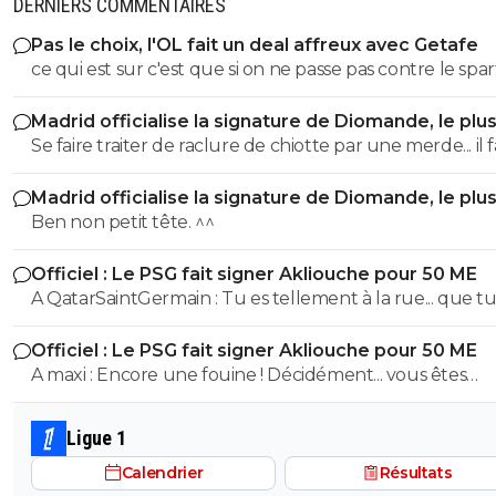
DERNIERS COMMENTAIRES
Pas le choix, l'OL fait un deal affreux avec Getafe
ce qui est sur c'est que si on ne passe pas contre le sparta
ca fait etre la grande braderie
Madrid officialise la signature de Diomande, le plu
transfert de son histoire
Se faire traiter de raclure de chiotte par une merde... il 
faire. Mdr
Madrid officialise la signature de Diomande, le plu
transfert de son histoire
Ben non petit tête. ^^
Officiel : Le PSG fait signer Akliouche pour 50 ME
A QatarSaintGermain : Tu es tellement à la rue... que tu n'as
même pas compris que l'ASM était l'adversaire direct 
Officiel : Le PSG fait signer Akliouche pour 50 ME
cette saison.
A maxi : Encore une fouine ! Décidément... vous êtes
beaucoup ^^
Ligue 1
Calendrier
Résultats