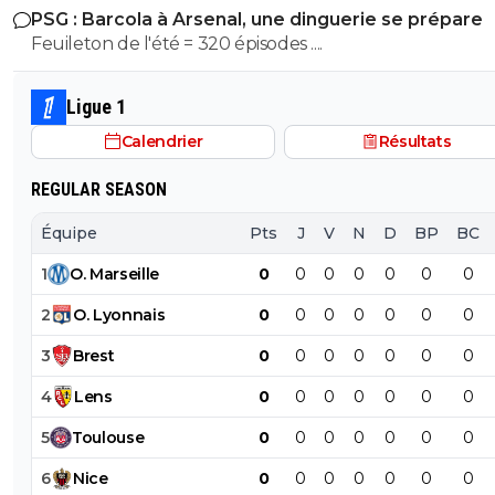
chercher tes fameux resistants italiens nazis mdr Tu peux
PSG : Barcola à Arsenal, une dinguerie se prépare
à 2LDC.Tu es vraiment limité
diffamer Buffon autant que tu veux; ca changera rien a
Feuileton de l'été = 320 épisodes ....
que t'es totalement inculte avec ton bac - 5 mdr
Ligue 1
Calendrier
Résultats
REGULAR SEASON
Équipe
Pts
J
V
N
D
BP
BC
1
O
.
Marseille
0
0
0
0
0
0
0
2
O
.
Lyonnais
0
0
0
0
0
0
0
3
Brest
0
0
0
0
0
0
0
4
Lens
0
0
0
0
0
0
0
5
Toulouse
0
0
0
0
0
0
0
6
Nice
0
0
0
0
0
0
0