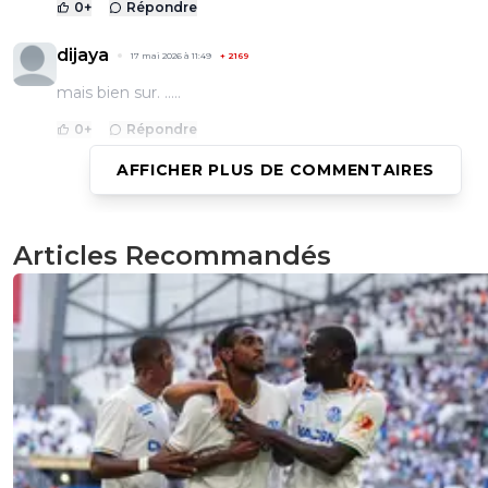
0
+
Répondre
dijaya
17 mai 2026 à 11:49
+
2169
mais bien sur. .....
0
+
Répondre
AFFICHER PLUS DE COMMENTAIRES
saammm
17 mai 2026 à 11:46
+
561
Resté chez vous amis parisiens
Articles Recommandés
0
+
Répondre
kenny-powers
17 mai 2026 à 13:37
+
481
C'est du racisme régional ton post
0
+
Répondre
saammm
17 mai 2026 à 15:19
+
561
Monsieur j'efface les post car je n'assume pas