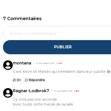
7 Commentaires
PUBLIER
montana
17 mai 2026 à 12:27
+
216
C'est Kevin et Matteo qui tremblent dans leur culotte 😂
0
+
Répondre
Ragnar-Lodbrok7
17 mai 2026 à 12:19
+
518
J y crois pas une seconde
Avec toute cette merde de racaille