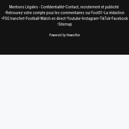
•
Mentions Légales - Confidentialité
Contact, recrutement et publicité
•
•
Retrouvez votre compte pour les commentaires sur Foot01
La rédaction
•
•
•
•
•
•
•
PSG transfert
Football
Match en direct
Youtube
Instagram
TikTok
Facebook
•
Sitemap
Powered by Newsifier