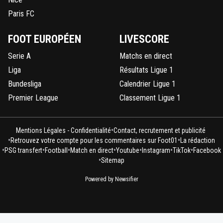
Paris FC
FOOT EUROPÉEN
LIVESCORE
Serie A
Matchs en direct
Liga
Résultats Ligue 1
Bundesliga
Calendrier Ligue 1
Premier League
Classement Ligue 1
•
Mentions Légales - Confidentialité
Contact, recrutement et publicité
•
•
Retrouvez votre compte pour les commentaires sur Foot01
La rédaction
•
•
•
•
•
•
•
PSG transfert
Football
Match en direct
Youtube
Instagram
TikTok
Facebook
•
Sitemap
Powered by Newsifier