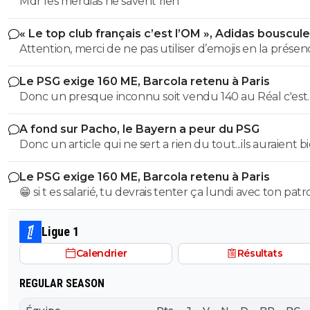
Mdr les merdias ne savent rien
« Le top club français c’est l’OM », Adidas bouscule
PSG
Attention, merci de ne pas utiliser d’emojis en la prése
Raymond Q qui a un traumatisme de l enfance lié à ces
Le PSG exige 160 ME, Barcola retenu à Paris
derniers; pour le soutenir, vous pouvez adhérer à son
Donc un presque inconnu soit vendu 140 au Réal c'est
association se prétendant faire partie d’une « élite » litté
normal et un double détenteur de la LDC soit à un pri
se refusant catégoriquement l utilisation d emojis bien 
A fond sur Pacho, le Bayern a peur du PSG
faiblard normal ?? Messieurs les anglais allez vous faire ...
populaire à son goût et surtout incompréhensible pou
Donc un article qui ne sert a rien du tout...ils auraient b
gros globes oculaires de sardine. Cordialement.
voulu mais finalement non...je peux en écrire 200 des ar
Le PSG exige 160 ME, Barcola retenu à Paris
comme ca !
😁 si t es salarié, tu devrais tenter ça lundi avec ton pat
pour voir ce qu’il va te répondre
Ligue 1
Calendrier
Résultats
REGULAR SEASON