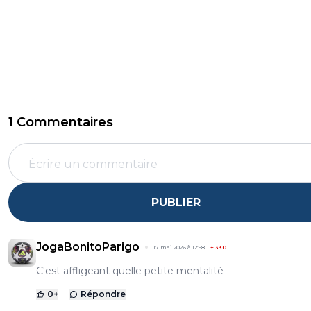
1 Commentaires
PUBLIER
JogaBonitoParigo
17 mai 2026 à 12:58
+
330
C'est affligeant quelle petite mentalité
0
+
Répondre