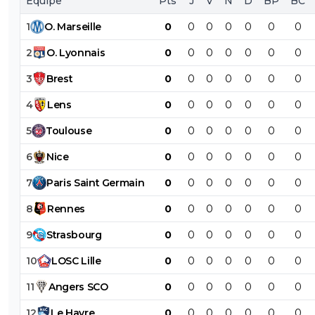
Équipe
Pts
J
V
N
D
BP
BC
1
O
.
Marseille
0
0
0
0
0
0
0
2
O
.
Lyonnais
0
0
0
0
0
0
0
3
Brest
0
0
0
0
0
0
0
4
Lens
0
0
0
0
0
0
0
5
Toulouse
0
0
0
0
0
0
0
6
Nice
0
0
0
0
0
0
0
7
Paris
Saint
Germain
0
0
0
0
0
0
0
8
Rennes
0
0
0
0
0
0
0
9
Strasbourg
0
0
0
0
0
0
0
10
LOSC
Lille
0
0
0
0
0
0
0
11
Angers
SCO
0
0
0
0
0
0
0
12
Le
Havre
0
0
0
0
0
0
0