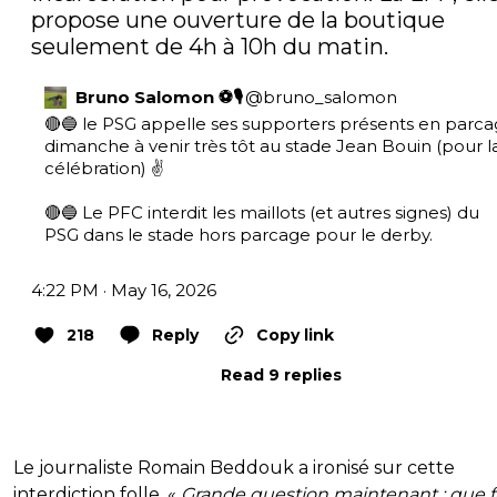
propose une ouverture de la boutique 
seulement de 4h à 10h du matin.
Bruno Salomon ⚽🎙
@
bruno_salomon
🔴🔵 le PSG appelle ses supporters présents en parca
dimanche à venir très tôt au stade Jean Bouin (pour la
célébration) ✌️

🔴🔵 Le PFC interdit les maillots (et autres signes) du 
PSG dans le stade hors parcage pour le derby.
4:22 PM · May 16, 2026
218
Reply
Copy link
Read 9 replies
Le journaliste Romain Beddouk a ironisé sur cette
interdiction folle. «
Grande question maintenant : que f