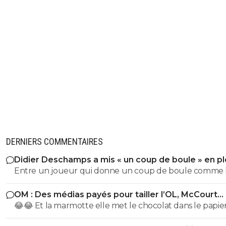
DERNIERS COMMENTAIRES
Didier Deschamps a mis « un coup de boule » en pl
Mondial
Entre un joueur qui donne un coup de boule comme 
sélectionneur en poste, et la critique sur l' arrbitrage il y
OM : Des médias payés pour tailler l’OL, McCourt
une sacré différence, l'arbitre n'a pas reçu de coup par
accusé
😂😂 Et la marmotte elle met le chocolat dans le papier
contre l' Italien lui oui Quel exemple pour les jeunes
pauvre foutre0. Les cons, ça ose tout, c'est même à ça 
poussent que de mettre un sélectionneur comme celu