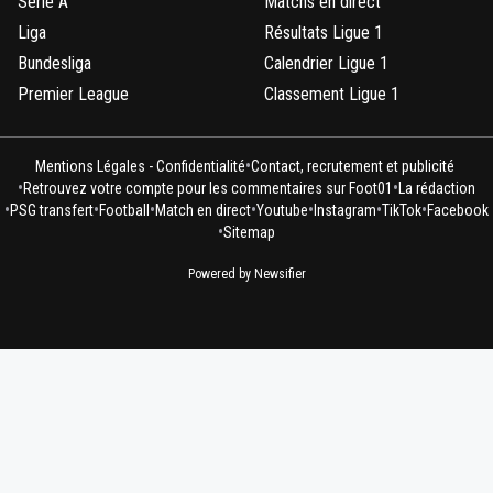
Serie A
Matchs en direct
Liga
Résultats Ligue 1
Bundesliga
Calendrier Ligue 1
Premier League
Classement Ligue 1
•
Mentions Légales - Confidentialité
Contact, recrutement et publicité
•
•
Retrouvez votre compte pour les commentaires sur Foot01
La rédaction
•
•
•
•
•
•
•
PSG transfert
Football
Match en direct
Youtube
Instagram
TikTok
Facebook
•
Sitemap
Powered by Newsifier