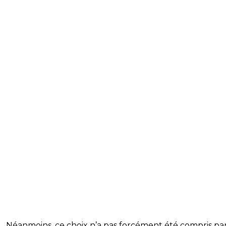
Néanmoins, ce choix n’a pas forcément été compris par