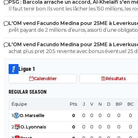
PSG : Barcola arrache un accord, Al-Khelaifi s'en m
les reconnaît.
vient d'être nommé !
Il faut tenir bon. Ils vont les lâcher les 150 millions, les r
!!
L'OM vend Facundo Medina pour 25ME à Leverkus
prêt payant de 2 millions d’euros, assorti d’une obligati
d’achat fixée à 18 millions, à laquelle s’ajoutent 2 million
L'OM vend Facundo Medina pour 25ME à Leverkus
bonus facilement atteignables
achat plus pret 20.5 revente avec bonus éventuel 25 
aux max 4.5M ce n'est pas avec cela que tu vas renfloue
caisses
Ligue 1
Calendrier
Résultats
REGULAR SEASON
Équipe
Pts
J
V
N
D
BP
BC
1
O
.
Marseille
0
0
0
0
0
0
0
2
O
.
Lyonnais
0
0
0
0
0
0
0