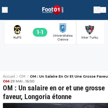
1
1
Universitatea
KuPS
Inter Turku
Craiova
Accueil
OM
OM : Un Salaire En Or Et Une Grosse Faveu
OM
•
29 MAI , 16:00
Longoria Étonne
OM : Un salaire en or et une grosse
faveur, Longoria étonne