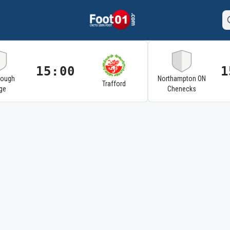
15:00
1
rough
Northampton ON
Trafford
ge
Chenecks