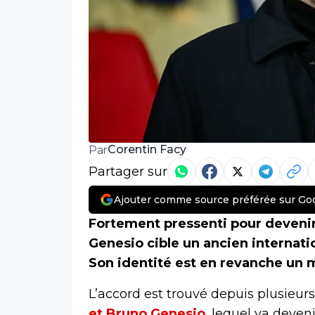
Corentin Facy
Par
Partager sur
Ajouter comme source préférée sur Go
Fortement pressenti pour devenir
Genesio cible un ancien internati
Son identité est en revanche un 
L’accord est trouvé depuis plusieu
et Bruno Genesio
, lequel va deveni