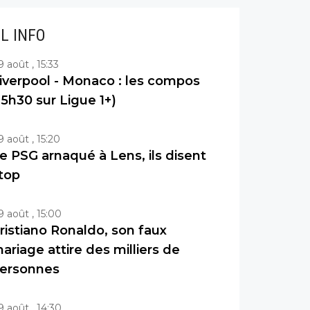
IL INFO
9 août , 15:33
iverpool - Monaco : les compos
15h30 sur Ligue 1+)
9 août , 15:20
e PSG arnaqué à Lens, ils disent
top
9 août , 15:00
ristiano Ronaldo, son faux
ariage attire des milliers de
ersonnes
9 août , 14:30