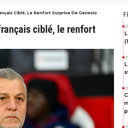
ançais Ciblé, Le Renfort Surprise De Genesio
F
rançais ciblé, le renfort
0
L
(
0
L
s
0
C
m
p
0