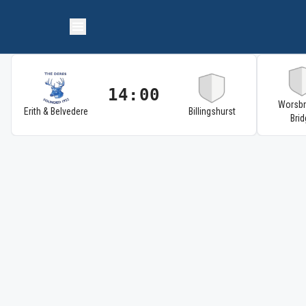
14:00
Worsb
Erith & Belvedere
Billingshurst
Brid