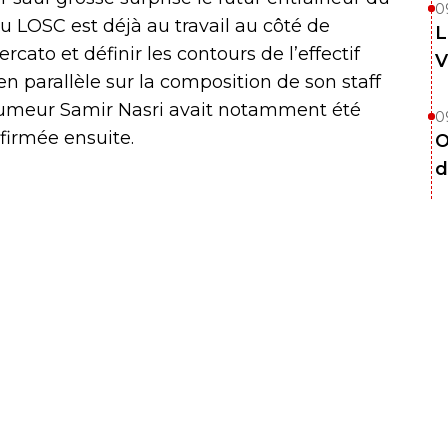
0
u LOSC est déjà au travail au côté de
L
cato et définir les contours de l’effectif
V
n parallèle sur la composition de son staff
a rumeur Samir Nasri avait notamment été
0
firmée ensuite.
O
d