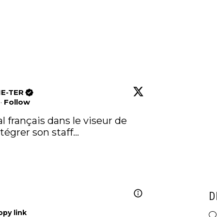
E-TER
·
Follow
 français dans le viseur de 
égrer son staff… 

D
opy link