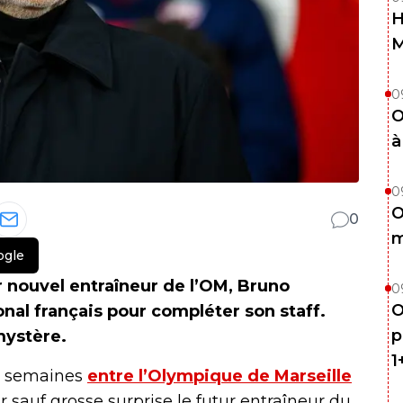
H
0
O
à
0
O
0
m
ogle
 nouvel entraîneur de l’OM, Bruno
0
O
onal français pour compléter son staff.
p
mystère.
1
rs semaines
entre l’Olympique de Marseille
r sauf grosse surprise le futur entraîneur du