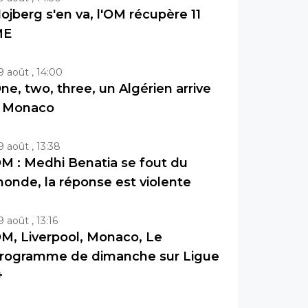
ojberg s'en va, l'OM récupère 11
ME
9 août , 14:00
ne, two, three, un Algérien arrive
 Monaco
9 août , 13:38
M : Medhi Benatia se fout du
onde, la réponse est violente
9 août , 13:16
M, Liverpool, Monaco, Le
rogramme de dimanche sur Ligue
+