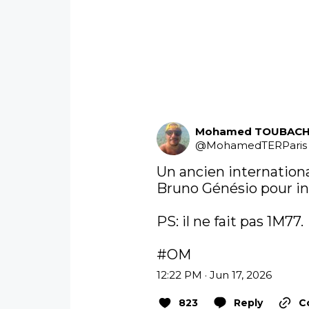
Mohamed TOUBACH
@
MohamedTERParis
Un ancien international
Bruno Génésio pour int
PS: il ne fait pas 1M77. 

#OM
12:22 PM · Jun 17, 2026
823
Reply
C