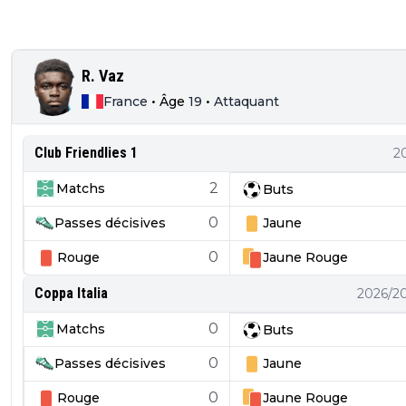
R. Vaz
France
•
Âge
19
•
Attaquant
Club Friendlies 1
2
2
Matchs
Buts
0
Passes décisives
Jaune
0
Rouge
Jaune
Rouge
Coppa Italia
2026/2
0
Matchs
Buts
0
Passes décisives
Jaune
0
Rouge
Jaune
Rouge