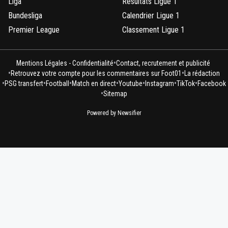
Liga
Résultats Ligue 1
Bundesliga
Calendrier Ligue 1
Premier League
Classement Ligue 1
•
Mentions Légales - Confidentialité
Contact, recrutement et publicité
•
•
Retrouvez votre compte pour les commentaires sur Foot01
La rédaction
•
•
•
•
•
•
•
PSG transfert
Football
Match en direct
Youtube
Instagram
TikTok
Facebook
•
Sitemap
Powered by Newsifier