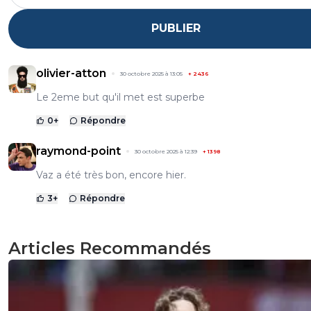
PUBLIER
olivier-atton
30 octobre 2025 à 13:05
+
2436
Le 2eme but qu'il met est superbe
0
+
Répondre
raymond-point
30 octobre 2025 à 12:39
+
1398
Vaz a été très bon, encore hier.
3
+
Répondre
Articles Recommandés