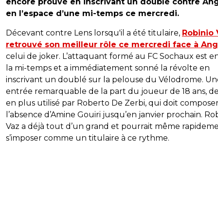
encore prouvé en inscrivant un doublé contre An
en l’espace d’une mi-temps ce mercredi.
Décevant contre Lens lorsqu'il a été titulaire,
Robinio 
retrouvé son meilleur rôle ce mercredi face à An
celui de joker. L’attaquant formé au FC Sochaux est en
la mi-temps et a immédiatement sonné la révolte en
inscrivant un doublé sur la pelouse du Vélodrome. Un
entrée remarquable de la part du joueur de 18 ans, de
en plus utilisé par Roberto De Zerbi, qui doit compose
l’absence d’Amine Gouiri jusqu’en janvier prochain. Ro
Vaz a déjà tout d’un grand et pourrait même rapidem
s’imposer comme un titulaire à ce rythme.