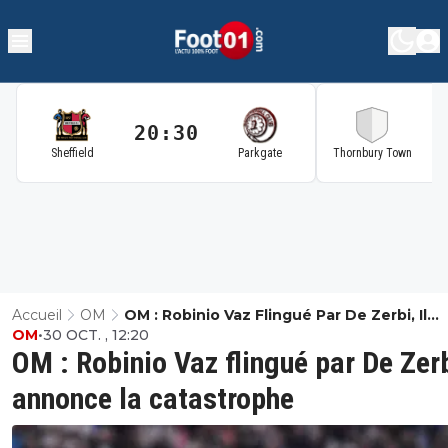
20:30
2
Sheffield
Parkgate
Thornbury Town
Accueil
OM
OM : Robinio Vaz Flingué Par De Zerbi, Il
OM
•
30 OCT. , 12:20
Annonce La Catastrophe
OM : Robinio Vaz flingué par De Zerbi
annonce la catastrophe