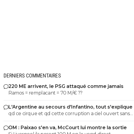
DERNIERS COMMENTAIRES
220 ME arrivent, le PSG attaqué comme jamais
Ramos = remplacant = 70 M/€ ??
L'Argentine au secours d'Infantino, tout s'explique
qd ce cirque et qd cette corruption a ciel ouvert sans
complexe va s arreter. les magouilles enormes meme plus
OM : Paixao s'en va, McCourt lui montre la sortie
cachées, ils s en vantent meme! les magouilles avec Trump, l