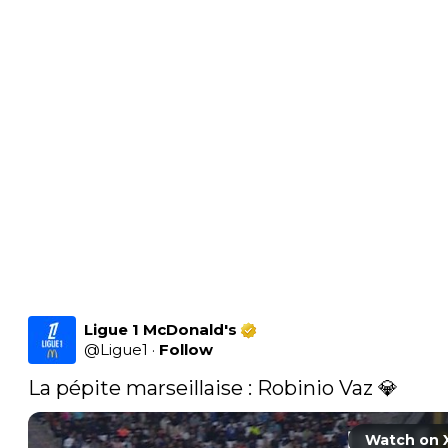
Ligue 1 McDonald's
@
Ligue1
·
Follow
La pépite marseillaise : Robinio Vaz 💎 
Watch on 