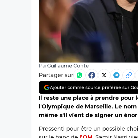
Guillaume Conte
Par
Partager sur
Ajouter comme source préférée sur Go
Il reste une place à prendre pour 
l'Olympique de Marseille. Le nom
même s'il vient de signer un éno
Pressenti pour être un possible ch
sur le banc de
l’OM
, Samir Nasri v