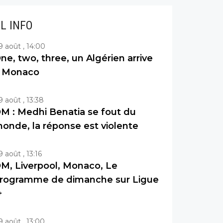
IL INFO
9 août , 14:00
ne, two, three, un Algérien arrive
 Monaco
9 août , 13:38
M : Medhi Benatia se fout du
onde, la réponse est violente
9 août , 13:16
M, Liverpool, Monaco, Le
rogramme de dimanche sur Ligue
+
9 août , 13:00