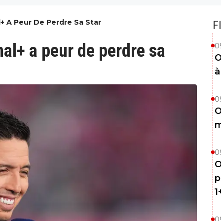
l+ A Peur De Perdre Sa Star
F
nal+ a peur de perdre sa
0
O
à
0
O
m
0
O
p
1
0