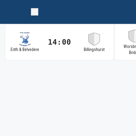
14:00
Worsb
Erith & Belvedere
Billingshurst
Brid