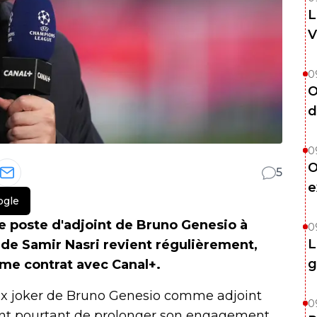
L
V
0
O
d
0
O
5
e
ogle
le poste d'adjoint de Bruno Genesio à
0
L
 de Samir Nasri revient régulièrement,
g
rme contrat avec Canal+.
oix joker de Bruno Genesio comme adjoint
0
ient pourtant de prolonger son engagement