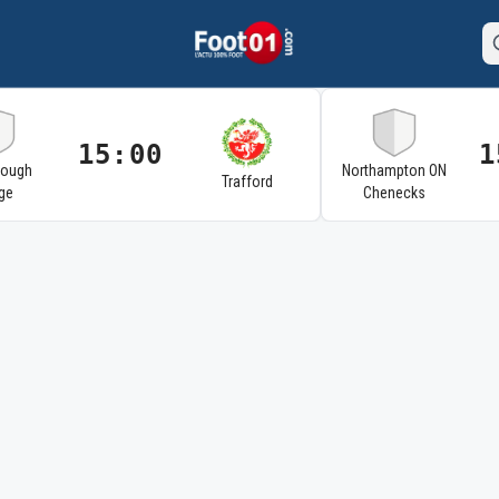
15:00
1
rough
Northampton ON
Trafford
ge
Chenecks