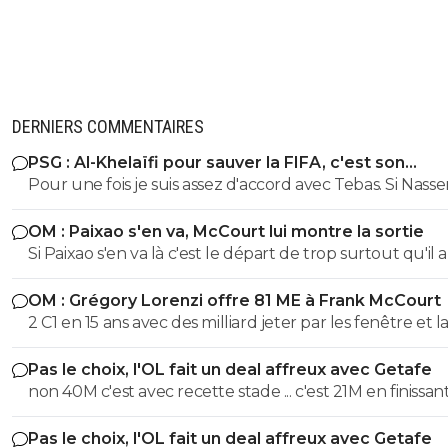
DERNIERS COMMENTAIRES
PSG : Al-Khelaïfi pour sauver la FIFA, c'est son
cauchemar
Pour une fois je suis assez d'accord avec Tebas. Si Nasse
devenait président de la FIFA il serait obligé de quitter 
OM : Paixao s'en va, McCourt lui montre la sortie
ses casquettes du PSG, à BeinSport, à la Ligue et ailleur
Si Paixao s'en va là c'est le départ de trop surtout qu'il a 
personnellement je n'ai pas envie que ce soit lui le no
une bonne préparation et a marqué lors des derniers 
président de la FIFA. Encore et toujours le Qatar.
OM : Grégory Lorenzi offre 81 ME à Frank McCourt
amicaux. De l'extrême on passe à un autre extrême.
2 C1 en 15 ans avec des milliard jeter par les fenêtre et la
inter psg douteux, surtout que om psg c’est pas le m
Pas le choix, l'OL fait un deal affreux avec Getafe
budget donc incomparable vous êtes diriger par un éta
non 40M c'est avec recette stade ... c'est 21M en finissant
vous finisser tous le temps premier a cause de vôtre bu
et en sortant en 8eme alors que marseile c'est 53M jus
Pas le choix, l'OL fait un deal affreux avec Getafe
recette uefa