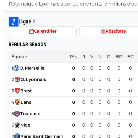
l'Olympique Lyonnais a perçu environ 21,9 millions d'eu
droits TV et de primes versés directement par l'UEFA e
finissant 1er des poules et en sortant en 8eme. contre 
Ligue 1
pour marseille en ldc en etant sortie direct Le montant des
Calendrier
Résultats
40M de 2025/2026 c'est avec la billetterie et recette st
REGULAR SEASON
Équipe
Pts
J
V
N
D
BP
BC
1
O
.
Marseille
0
0
0
0
0
0
0
2
O
.
Lyonnais
0
0
0
0
0
0
0
3
Brest
0
0
0
0
0
0
0
4
Lens
0
0
0
0
0
0
0
5
Toulouse
0
0
0
0
0
0
0
6
Nice
0
0
0
0
0
0
0
7
Paris
Saint
Germain
0
0
0
0
0
0
0