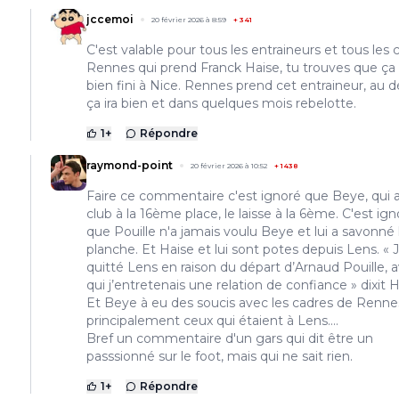
jccemoi
20 février 2026 à 8:59
+
341
C'est valable pour tous les entraineurs et tous les c
Rennes qui prend Franck Haise, tu trouves que ça 
bien fini à Nice. Rennes prend cet entraineur, au 
ça ira bien et dans quelques mois rebelotte.
1
+
Répondre
raymond-point
20 février 2026 à 10:52
+
1438
Faire ce commentaire c'est ignoré que Beye, qui a 
club à la 16ème place, le laisse à la 6ème. C'est ign
que Pouille n'a jamais voulu Beye et lui a savonné 
planche. Et Haise et lui sont potes depuis Lens. « J
quitté Lens en raison du départ d’Arnaud Pouille, 
qui j’entretenais une relation de confiance » dixit H
Et Beye à eu des soucis avec les cadres de Renne
principalement ceux qui étaient à Lens....
Bref un commentaire d'un gars qui dit être un
passsionné sur le foot, mais qui ne sait rien.
1
+
Répondre