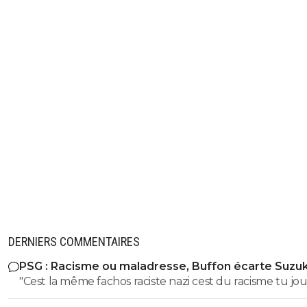
DERNIERS COMMENTAIRES
PSG : Racisme ou maladresse, Buffon écarte Suzuk
"Cest la même fachos raciste nazi cest du racisme tu jo
avec les mots là finalité est la meme..." C'est la meme chose