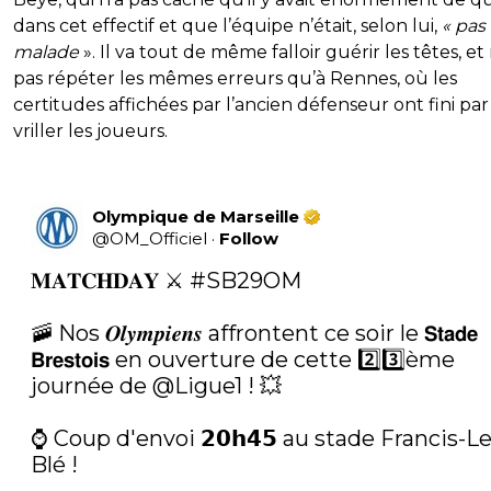
dans cet effectif et que l’équipe n’était, selon lui,
« pas
malade
». Il va tout de même falloir guérir les têtes, et
pas répéter les mêmes erreurs qu’à Rennes, où les
certitudes affichées par l’ancien défenseur ont fini par 
vriller les joueurs.
Olympique de Marseille
@
OM_Officiel
·
Follow
𝐌𝐀𝐓𝐂𝐇𝐃𝐀𝐘 ⚔️ 
#SB29OM
🚠 Nos 𝑶𝒍𝒚𝒎𝒑𝒊𝒆𝒏𝒔 affrontent ce soir le 𝗦𝘁𝗮𝗱𝗲 
𝗕𝗿𝗲𝘀𝘁𝗼𝗶𝘀 en ouverture de cette 2️⃣3️⃣ème 
journée de 
@Ligue1
 ! 💥

⌚️ Coup d'envoi 𝟮𝟬𝗵𝟰𝟱 au stade Francis-Le
Blé ! 