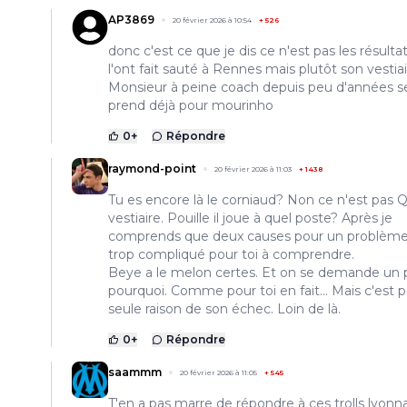
AP3869
20 février 2026 à 10:54
+
526
donc c'est ce que je dis ce n'est pas les résulta
l'ont fait sauté à Rennes mais plutôt son vestia
Monsieur à peine coach depuis peu d'années s
prend déjà pour mourinho
0
+
Répondre
raymond-point
20 février 2026 à 11:03
+
1438
Tu es encore là le corniaud? Non ce n'est pas 
vestiaire. Pouille il joue à quel poste? Après je
comprends que deux causes pour un problème
trop compliqué pour toi à comprendre.
Beye a le melon certes. Et on se demande un
pourquoi. Comme pour toi en fait... Mais c'est p
seule raison de son échec. Loin de là.
0
+
Répondre
saammm
20 février 2026 à 11:05
+
545
T'en a pas marre de répondre à ces trolls lyonnai