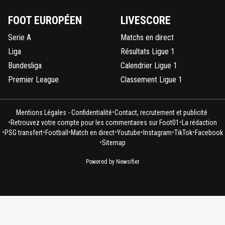
FOOT EUROPÉEN
LIVESCORE
Serie A
Matchs en direct
Liga
Résultats Ligue 1
Bundesliga
Calendrier Ligue 1
Premier League
Classement Ligue 1
•
Mentions Légales - Confidentialité
Contact, recrutement et publicité
•
•
Retrouvez votre compte pour les commentaires sur Foot01
La rédaction
•
•
•
•
•
•
•
PSG transfert
Football
Match en direct
Youtube
Instagram
TikTok
Facebook
•
Sitemap
Powered by Newsifier