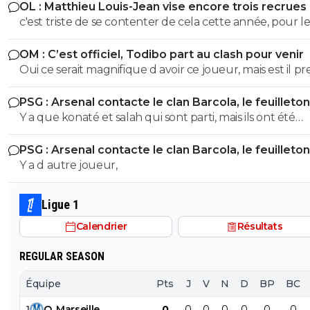
OL : Matthieu Louis-Jean vise encore trois recrues
uniquement pour les ignorants dans ton genre... Les gens
c'est triste de se contenter de cela cette année, pour le
qui ont étudiés un minimum l'histoire savent que ce so
joueurs de plus de 15 M 12 sont allés de la ligue 1 à l'étranger
deux idéologies bien différentes ! T'avais pas dit le numéro 88
OM : C’est officiel, Todibo part au clash pour venir
2 sont venu de l'étranger en ligue 1
interdit en série A, mais en Italie...ce qui n'est pas du tou
Oui ce serait magnifique d avoir ce joueur, mais est il pr
meme chose ! Tu confonds tjr tout, c'est pas de ma faut
touché 150 000 mensuel ? On verra bien
tu es très limité intellectuellement
PSG : Arsenal contacte le clan Barcola, le feuilleton
relancé
Y a que konaté et salah qui sont parti, mais ils ont été
remplacés
PSG : Arsenal contacte le clan Barcola, le feuilleton
relancé
Y a d autre joueur,
Ligue 1
Calendrier
Résultats
REGULAR SEASON
Équipe
Pts
J
V
N
D
BP
BC
1
O
.
Marseille
0
0
0
0
0
0
0