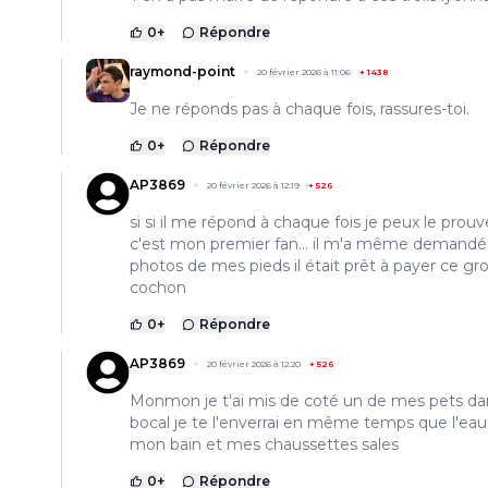
0
+
Répondre
raymond-point
20 février 2026 à 11:06
+
1438
Je ne réponds pas à chaque fois, rassures-toi.
0
+
Répondre
AP3869
20 février 2026 à 12:19
+
526
si si il me répond à chaque fois je peux le prouv
c'est mon premier fan... il m'a même demandé
photos de mes pieds il était prêt à payer ce gr
cochon
0
+
Répondre
AP3869
20 février 2026 à 12:20
+
526
Monmon je t'ai mis de coté un de mes pets da
bocal je te l'enverrai en même temps que l'eau
mon bain et mes chaussettes sales
0
+
Répondre