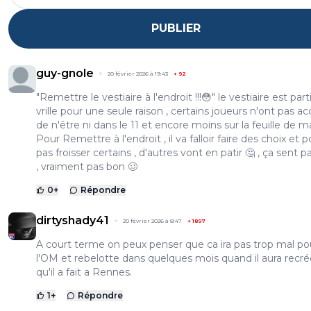
PUBLIER
guy-gnole
20 février 2026 à 19:43
+
92
"Remettre le vestiaire à l'endroit !!!😳" le vestiaire est part
vrille pour une seule raison , certains joueurs n'ont pas a
de n'être ni dans le 11 et encore moins sur la feuille de ma
Pour Remettre à l'endroit , il va falloir faire des choix et 
pas froisser certains , d'autres vont en patir 🤔 , ça sent 
, vraiment pas bon 🥴
0
+
Répondre
dirtyshady41
20 février 2026 à 8:47
+
1897
A court terme on peux penser que ca ira pas trop mal po
l'OM et rebelotte dans quelques mois quand il aura recré
qu'il a fait a Rennes.
1
+
Répondre