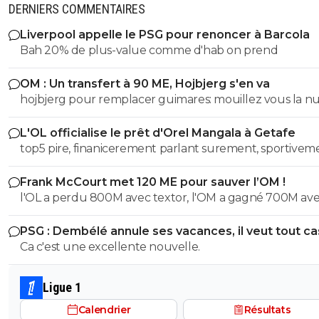
DERNIERS COMMENTAIRES
Liverpool appelle le PSG pour renoncer à Barcola
Bah 20% de plus-value comme d'hab on prend
OM : Un transfert à 90 ME, Hojbjerg s'en va
hojbjerg pour remplacer guimares: mouillez vous la 
avant quand même
L'OL officialise le prêt d'Orel Mangala à Getafe
top5 pire, finanicerement parlant surement, sportivem
parlant on a eu des casseroles bien pire
Frank McCourt met 120 ME pour sauver l’OM !
l'OL a perdu 800M avec textor, l'OM a gagné 700M av
court , et ils sont dans la même merde financiere...
PSG : Dembélé annule ses vacances, il veut tout c
Ca c'est une excellente nouvelle.
Ligue 1
Calendrier
Résultats