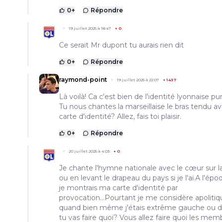
0
+
Répondre
19 juillet 2025 à 18:47
+
0
Ce serait Mr dupont tu aurais rien dit
0
+
Répondre
raymond-point
19 juillet 2025 à 22:07
+
1437
Là voilà! Ca c'est bien de l'identité lyonnaise pur
Tu nous chantes la marseillaise le bras tendu av
carte d'identité? Allez, fais toi plaisir.
0
+
Répondre
20 juillet 2025 à 4:03
+
0
Je chante l'hymne nationale avec le cœur sur l
ou en levant le drapeau du pays si je l'ai.A l'épo
je montrais ma carte d'identité par
provocation...Pourtant je me considère apolitiq
quand bien même j'étais extrême gauche ou d
tu vas faire quoi? Vous allez faire quoi les mem