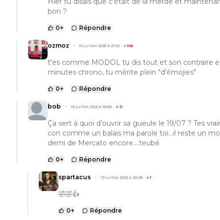
Hier tu disais que c'était de la merde et maintenan
bon ?
0
+
Répondre
ozmoz
19 juillet 2025 à 21:02
+
165
t'es comme MODOL tu dis tout et son contraire e
minutes chrono, tu mérite plein "d'émojies"
0
+
Répondre
bob
19 juillet 2025 à 18:56
+
0
Ça sert à quoi d’ouvrir sa gueule le 19/07 ? Tes vr
con comme un balais ma parole toi…il reste un mo
demi de Mercato encore….teubé
0
+
Répondre
spartacus
19 juillet 2025 à 20:28
+
1
🤣🤣👍
0
+
Répondre