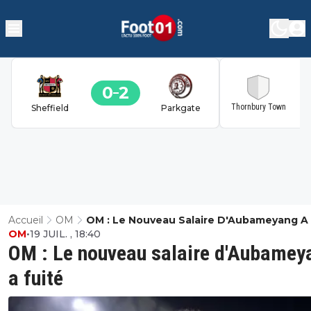
0
2
2
Thornbury Town
Sheffield
Parkgate
Accueil
OM
OM : Le Nouveau Salaire D'Aubameyang A 
OM
•
19 JUIL. , 18:40
OM : Le nouveau salaire d'Aubamey
a fuité