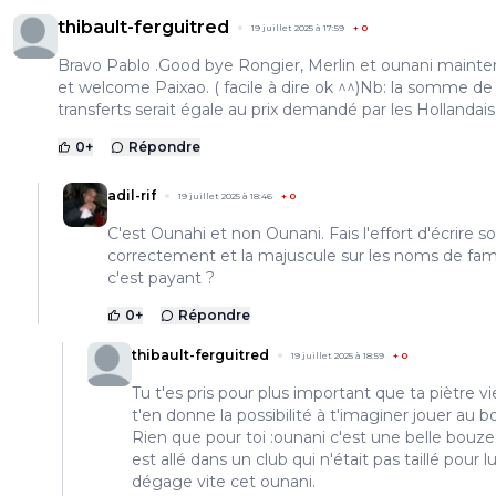
thibault-ferguitred
19 juillet 2025 à 17:59
+
0
Bravo Pablo .Good bye Rongier, Merlin et ounani mainte
et welcome Paixao. ( facile à dire ok ^^)Nb: la somme de
transferts serait égale au prix demandé par les Hollandais.
0
+
Répondre
adil-rif
19 juillet 2025 à 18:46
+
0
C'est Ounahi et non Ounani. Fais l'effort d'écrire 
correctement et la majuscule sur les noms de fami
c'est payant ?
0
+
Répondre
thibault-ferguitred
19 juillet 2025 à 18:59
+
0
Tu t'es pris pour plus important que ta piètre v
t'en donne la possibilité à t'imaginer jouer au bos
Rien que pour toi :ounani c'est une belle bouze
est allé dans un club qui n'était pas taillé pour lui
dégage vite cet ounani.