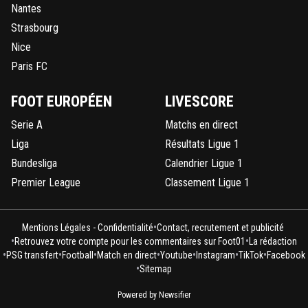
Nantes
Strasbourg
Nice
Paris FC
FOOT EUROPÉEN
LIVESCORE
Serie A
Matchs en direct
Liga
Résultats Ligue 1
Bundesliga
Calendrier Ligue 1
Premier League
Classement Ligue 1
•
Mentions Légales - Confidentialité
Contact, recrutement et publicité
•
•
Retrouvez votre compte pour les commentaires sur Foot01
La rédaction
•
•
•
•
•
•
•
PSG transfert
Football
Match en direct
Youtube
Instagram
TikTok
Facebook
•
Sitemap
Powered by Newsifier