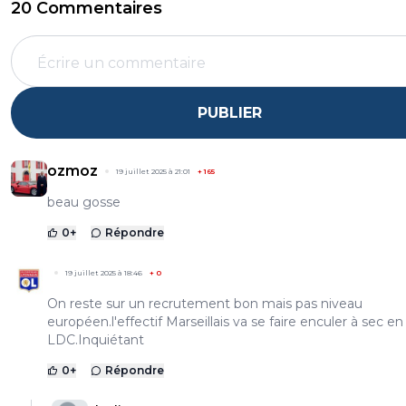
20 Commentaires
PUBLIER
ozmoz
19 juillet 2025 à 21:01
+
165
beau gosse
0
+
Répondre
19 juillet 2025 à 18:46
+
0
On reste sur un recrutement bon mais pas niveau
européen.l'effectif Marseillais va se faire enculer à sec en
LDC.Inquiétant
0
+
Répondre