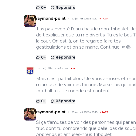
0
+
Répondre
raymond-point
20 juillet 2025 à 15:20
+
1437
T'as pas inventé l'eau chaude mon Triboulet. Je
de t'expliquer que tu me divertis. Tu es le bouf
la cour. On est là, on te regarde faire tes
gesticulations et on se marre. Continue!!🫵😂
0
+
Répondre
20 juillet 2025 à 17:46
+
0
Mais c'est parfait alors ! Je vous amuses et moi 
m'amuse de voir des tocards Marseillais qui par
football.Tout le monde est content
0
+
Répondre
raymond-point
20 juillet 2025 à 20:10
+
1437
Si ça t'amuses de voir des personnes qui parlen
truc dont tu comprends que dalle, pas de souci
Apprends et amuses-nous Triboulet.