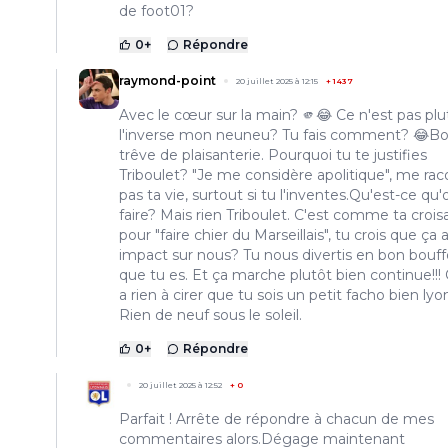
de foot01?
0
+
Répondre
raymond-point
20 juillet 2025 à 12:15
+
1437
Avec le cœur sur la main? 🫵😂 Ce n'est pas plu
l'inverse mon neuneu? Tu fais comment? 😂Bo
trêve de plaisanterie. Pourquoi tu te justifies
Triboulet? "Je me considère apolitique", me ra
pas ta vie, surtout si tu l'inventes.Qu'est-ce qu'
faire? Mais rien Triboulet. C'est comme ta croi
pour "faire chier du Marseillais", tu crois que ça 
impact sur nous? Tu nous divertis en bon bouf
que tu es. Et ça marche plutôt bien continue!!!
a rien à cirer que tu sois un petit facho bien lyo
Rien de neuf sous le soleil.
0
+
Répondre
20 juillet 2025 à 12:52
+
0
Parfait ! Arrête de répondre à chacun de mes
commentaires alors.Dégage maintenant