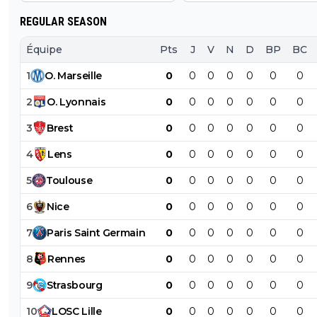
REGULAR SEASON
Équipe
Pts
J
V
N
D
BP
BC
1
O
.
Marseille
0
0
0
0
0
0
0
2
O
.
Lyonnais
0
0
0
0
0
0
0
3
Brest
0
0
0
0
0
0
0
4
Lens
0
0
0
0
0
0
0
5
Toulouse
0
0
0
0
0
0
0
6
Nice
0
0
0
0
0
0
0
7
Paris
Saint
Germain
0
0
0
0
0
0
0
8
Rennes
0
0
0
0
0
0
0
9
Strasbourg
0
0
0
0
0
0
0
10
LOSC
Lille
0
0
0
0
0
0
0