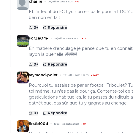
charlie
20 juillet 2025 à 8:04
+
0
Et l’effectif du FC Lyon on en parle pour la LDC ? 
ben non en fait
0
+
Répondre
ForZaOm-
19 juillet 2025 à 23:20
+
0
En matière d'enculage je pense que tu en connaît
rayon la quenelle 🤣🤣🤣
0
+
Répondre
raymond-point
19 juillet 2025 à 22:05
+
1437
Pourquoi tu essaies de parler football Triboulet? Tu
toi même, tu n'es pas là pour ça. Contente-toi de 
gesticulations habituelles, là tu passes du ridicule 
pathétique, pas sûr que tu y gagnes au change.
0
+
Répondre
firstbl00d
19 juillet 2025 à 21:28
+
84