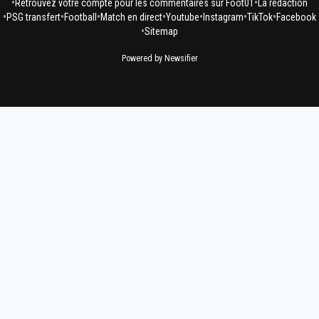
•
•
Retrouvez votre compte pour les commentaires sur Foot01
La rédaction
•
•
•
•
•
•
•
PSG transfert
Football
Match en direct
Youtube
Instagram
TikTok
Facebook
•
Sitemap
Powered by Newsifier