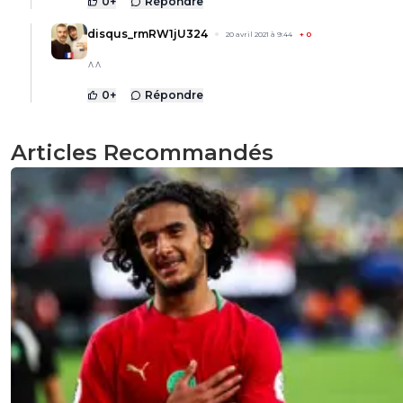
0
+
Répondre
disqus_rmRW1jU324
20 avril 2021 à 9:44
+
0
^^
0
+
Répondre
Articles Recommandés