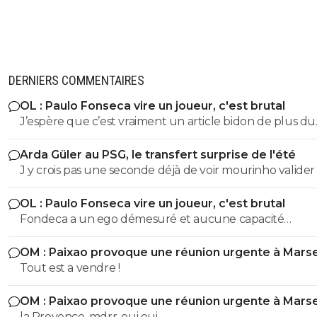
DERNIERS COMMENTAIRES
OL : Paulo Fonseca vire un joueur, c'est brutal
J’espère que c’est vraiment un article bidon de plus du
pseudo journaliste Conte! Nartey pendant la prépa à chaque
Arda Güler au PSG, le transfert surprise de l'été
fois qu’il est entrée en jeu ça a été le meilleur! A l’heure
J y crois pas une seconde déjà de voir mourinho valider
actuelle même je le met à la place de Tolisso tellemen
sent qu’il est plus en jambes! Si Fonseca fait ça , je n’aurais
OL : Paulo Fonseca vire un joueur, c'est brutal
aucun espoir pour cette saison parce qu’on a affaire à 
Fondeca a un ego démesuré et aucune capacité
coach qui va jamais se remettre en question.
d’autocritique. Il devient fatiguant.
OM : Paixao provoque une réunion urgente à Marse
Tout est a vendre !
OM : Paixao provoque une réunion urgente à Marse
la Provence. mdrr. oui oui