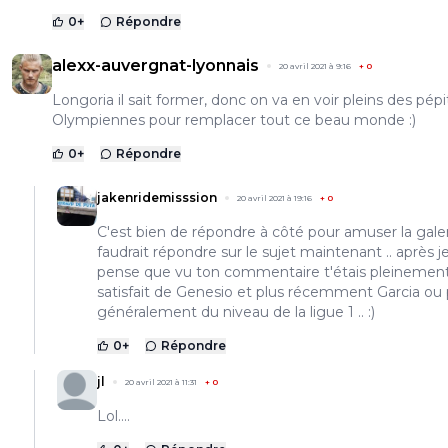
0
+
Répondre
alexx-auvergnat-lyonnais
20 avril 2021 à 9:16
+
0
Longoria il sait former, donc on va en voir pleins des pépi
Olympiennes pour remplacer tout ce beau monde :)
0
+
Répondre
jakenridemisssion
20 avril 2021 à 19:16
+
0
C'est bien de répondre à côté pour amuser la galeri
faudrait répondre sur le sujet maintenant .. après j
pense que vu ton commentaire t'étais pleinemen
satisfait de Genesio et plus récemment Garcia ou 
généralement du niveau de la ligue 1 .. :)
0
+
Répondre
jl
20 avril 2021 à 11:31
+
0
Lol....