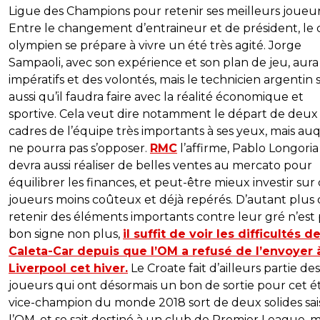
Ligue des Champions pour retenir ses meilleurs joueur
Entre le changement d’entraineur et de président, le 
olympien se prépare à vivre un été très agité. Jorge
Sampaoli, avec son expérience et son plan de jeu, aura
impératifs et des volontés, mais le technicien argentin s
aussi qu’il faudra faire avec la réalité économique et
sportive. Cela veut dire notamment le départ de deux
cadres de l’équipe très importants à ses yeux, mais auq
ne pourra pas s’opposer.
RMC
l’affirme, Pablo Longoria
devra aussi réaliser de belles ventes au mercato pour
équilibrer les finances, et peut-être mieux investir sur
joueurs moins coûteux et déjà repérés. D’autant plus
retenir des éléments importants contre leur gré n’est 
bon signe non plus,
il suffit de voir les difficultés d
Caleta-Car depuis que l’OM a refusé de l’envoyer 
Liverpool cet hiver.
Le Croate fait d’ailleurs partie des
joueurs qui ont désormais un bon de sortie pour cet ét
vice-champion du monde 2018 sort de deux solides sai
l’OM, et se sait destiné à un club de Premier League,